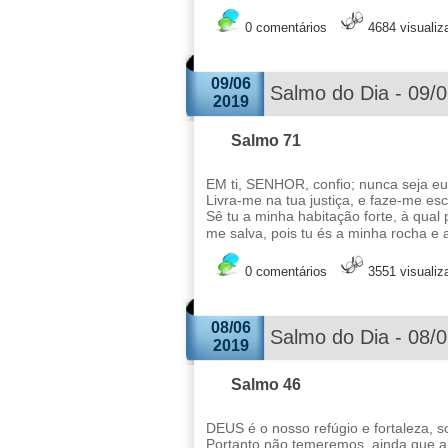
0 comentários
4684 visuali
09/06
Salmo do Dia - 09/
2019
Salmo 71
EM ti, SENHOR, confio; nunca seja eu
Livra-me na tua justiça, e faze-me es
Sê tu a minha habitação forte, à qu
me salva, pois tu és a minha rocha e a
0 comentários
3551 visuali
08/06
Salmo do Dia - 08/
2019
Salmo 46
DEUS é o nosso refúgio e fortaleza, 
Portanto não temeremos, ainda que a