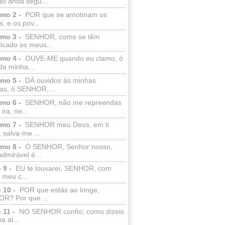
ão anda segu...
lmo 2 -
POR que se amotinam os
s, e os pov...
lmo 3 -
SENHOR, como se têm
licado os meus...
lmo 4 -
OUVE-ME quando eu clamo, ó
da minha...
lmo 5 -
DÁ ouvidos às minhas
ras, ó SENHOR,...
lmo 6 -
SENHOR, não me repreendas
ira, ne...
lmo 7 -
SENHOR meu Deus, em ti
; salva-me ...
lmo 8 -
Ó SENHOR, Senhor nosso,
dmirável é...
 9 -
EU te louvarei, SENHOR, com
 meu c...
 10 -
POR que estás ao longe,
R? Por que ...
 11 -
NO SENHOR confio; como dizeis
a al...