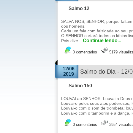
Salmo 12
SALVA-NOS, SENHOR, porque faltam os
dos homens.
Cada um fala com falsidade ao seu pr
O SENHOR cortará todos os lábios lis
Continue lendo...
Pois dize...
0 comentários
5179 visuali
12/06
Salmo do Dia - 12/
2019
Salmo 150
LOUVAI ao SENHOR. Louvai a Deus no 
Louvai-o pelos seus atos poderosos; 
Louvai-o com o som de trombeta; louva
Louvai-o com o tamborim e a dança, lo
0 comentários
3954 visuali