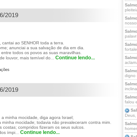
Salmo
pleitei
06/2019
Salmo
nossos
Salmo
palavr
cantai ao SENHOR toda a terra.
Salmo
me; anunciai a sua salvação de dia em dia.
fortal
; entre todos os povos as suas maravilhas.
Salmo
Continue lendo...
 louvor, mais temível do...
aclama
zações
Salmo
digno 
Salmo
inclinai
06/2019
Salmo
falou 
Sa
Deus,
 minha mocidade, diga agora Israel;
 minha mocidade; todavia não prevaleceram contra mim.
Salmo
 costas; compridos fizeram os seus sulcos.
homem
Continue lendo...
os ímpi...
Sa