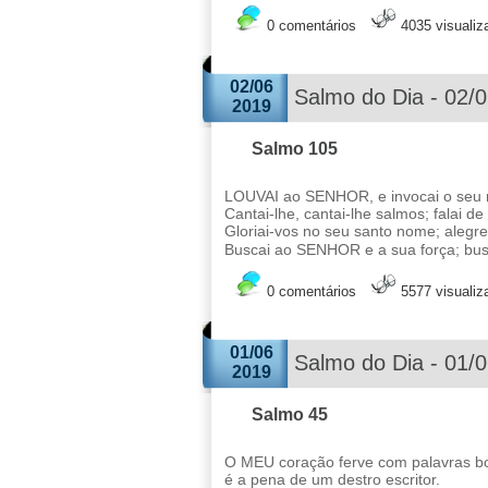
0 comentários
4035 visuali
02/06
Salmo do Dia - 02/
2019
Salmo 105
LOUVAI ao SENHOR, e invocai o seu n
Cantai-lhe, cantai-lhe salmos; falai d
Gloriai-vos no seu santo nome; aleg
Buscai ao SENHOR e a sua força; busc
0 comentários
5577 visuali
01/06
Salmo do Dia - 01/
2019
Salmo 45
O MEU coração ferve com palavras boa
é a pena de um destro escritor.