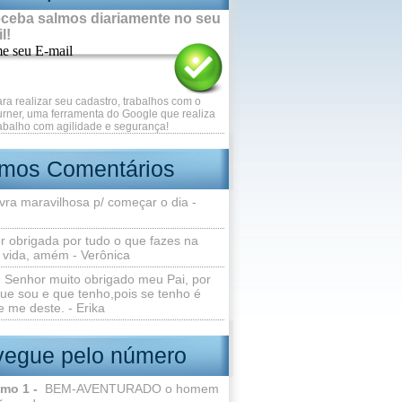
ceba salmos diariamente no seu
l!
me seu E-mail
ara realizar seu cadastro, trabalhos com o
rner, uma ferramenta do Google que realiza
abalho com agilidade e segurança!
imos Comentários
vra maravilhosa p/ começar o dia -
r obrigada por tudo o que fazes na
 vida, amém - Verônica
Senhor muito obrigado meu Pai, por
ue sou e que tenho,pois se tenho é
 me deste. - Erika
egue pelo número
lmo 1 -
BEM-AVENTURADO o homem