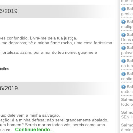
que n
Sa
06/2019
gentio
Sa
multip
Sa
s confundido. Livra-me pela tua justiça.
Deus 
ra-me depressa; sê a minha firme rocha, uma casa fortíssima
Sa
 fortaleza; assim, por amor do teu nome, guia-me e
palav
Sa
na tua 
zações
Sa
confio
Sa
06/2019
quão a
Salmo
todo o
Salmo
s; dele vem a minha salvação.
SENHO
vação; é a minha defesa; não serei grandemente abalado.
a um homem? Sereis mortos todos vós, sereis como uma
Salmo
Continue lendo...
 a ca...
à minh