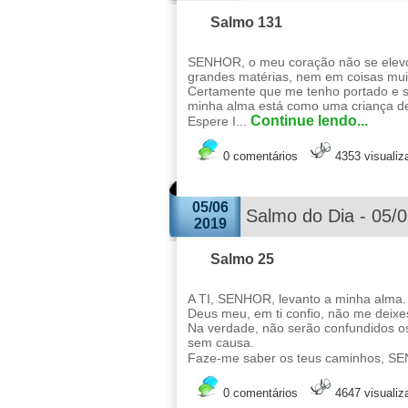
Salmo 131
SENHOR, o meu coração não se elevo
grandes matérias, nem em coisas mui
Certamente que me tenho portado e
minha alma está como uma criança 
Continue lendo...
Espere I...
0 comentários
4353 visuali
05/06
Salmo do Dia - 05/
2019
Salmo 25
A TI, SENHOR, levanto a minha alma.
Deus meu, em ti confio, não me deixe
Na verdade, não serão confundidos o
sem causa.
Faze-me saber os teus caminhos, SE
0 comentários
4647 visuali