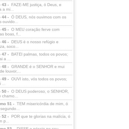
 43 -
FAZE-ME justiça, ó Deus, e
a a mi...
 44 -
Ó DEUS, nós ouvimos com os
 ouvido...
 45 -
O MEU coração ferve com
as boas, f...
 46 -
DEUS é o nosso refúgio e
eza, soco...
 47 -
BATEI palmas, todos os povos;
i a ...
 48 -
GRANDE é o SENHOR e mui
de louvor,...
 49 -
OUVI isto, vós todos os povos;
 ...
 50 -
O DEUS poderoso, o SENHOR,
e chamo...
lmo 51 -
TEM misericórdia de mim, ó
 segundo...
 52 -
POR que te glorias na malícia, ó
 p...
lmo 53 -
DISSE o néscio no seu