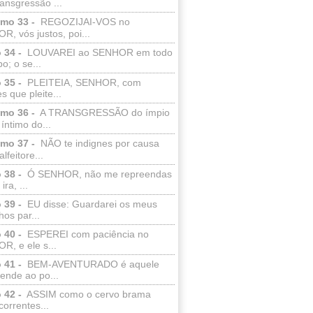
ransgressão ...
lmo 33 -
REGOZIJAI-VOS no
, vós justos, poi...
 34 -
LOUVAREI ao SENHOR em todo
o; o se...
 35 -
PLEITEIA, SENHOR, com
s que pleite...
lmo 36 -
A TRANSGRESSÃO do ímpio
 íntimo do...
lmo 37 -
NÃO te indignes por causa
lfeitore...
 38 -
Ó SENHOR, não me repreendas
ira, ...
 39 -
EU disse: Guardarei os meus
os par...
 40 -
ESPEREI com paciência no
R, e ele s...
 41 -
BEM-AVENTURADO é aquele
ende ao po...
 42 -
ASSIM como o cervo brama
correntes...