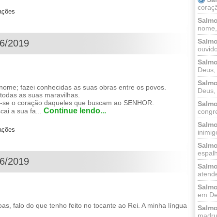
coraçã
zações
Salmo
nome, 
Salmo
06/2019
ouvido
Salmo
Deus, 
Salmo
ome; fazei conhecidas as suas obras entre os povos.
Deus, 
e todas as suas maravilhas.
re-se o coração daqueles que buscam ao SENHOR.
Salmo
Continue lendo...
ai a sua fa...
congr
Salmo
zações
inimigo
Salmo
espalh
06/2019
Salmo
atende
Salmo
em Deu
s, falo do que tenho feito no tocante ao Rei. A minha língua
Salmo
madrug