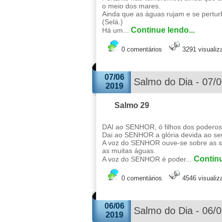
o meio dos mares.
Ainda que as águas rujam e se pertu
(Selá.)
Continue lendo...
Há um...
0 comentários
3291 visuali
07/06
Salmo do Dia - 07/
2019
Salmo 29
DAI ao SENHOR, ó filhos dos poderos
Dai ao SENHOR a glória devida ao s
A voz do SENHOR ouve-se sobre as su
as muitas águas.
Continu
A voz do SENHOR é poder...
0 comentários
4546 visuali
06/06
Salmo do Dia - 06/
2019