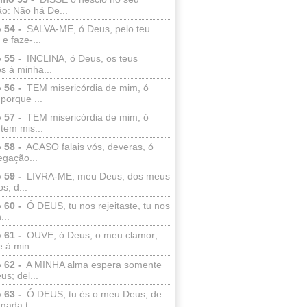
o: Não há De...
 54 -
SALVA-ME, ó Deus, pelo teu
e faze-...
 55 -
INCLINA, ó Deus, os teus
s à minha...
 56 -
TEM misericórdia de mim, ó
porque ...
 57 -
TEM misericórdia de mim, ó
tem mis...
 58 -
ACASO falais vós, deveras, ó
egação...
 59 -
LIVRA-ME, meu Deus, dos meus
s, d...
 60 -
Ó DEUS, tu nos rejeitaste, tu nos
...
 61 -
OUVE, ó Deus, o meu clamor;
 à min...
 62 -
A MINHA alma espera somente
s; del...
 63 -
Ó DEUS, tu és o meu Deus, de
ada t...