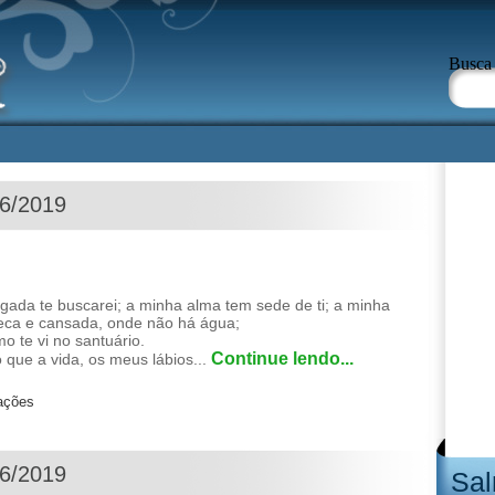
Busca
06/2019
ada te buscarei; a minha alma tem sede de ti; a minha
seca e cansada, onde não há água;
mo te vi no santuário.
Continue lendo...
 que a vida, os meus lábios...
zações
06/2019
Sal