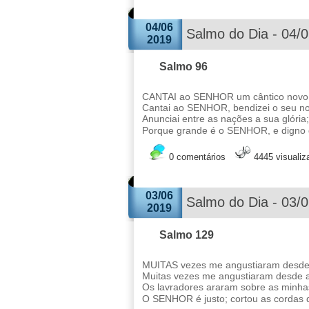
04/06
Salmo do Dia - 04/
2019
Salmo 96
CANTAI ao SENHOR um cântico novo, 
Cantai ao SENHOR, bendizei o seu no
Anunciai entre as nações a sua glória
Porque grande é o SENHOR, e digno de
0 comentários
4445 visuali
03/06
Salmo do Dia - 03/
2019
Salmo 129
MUITAS vezes me angustiaram desde a
Muitas vezes me angustiaram desde a
Os lavradores araram sobre as minhas
O SENHOR é justo; cortou as cordas d