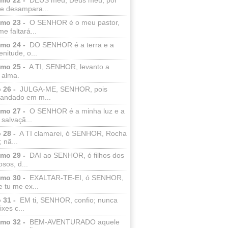
e desampara...
lmo 23 -
O SENHOR é o meu pastor,
e faltará...
lmo 24 -
DO SENHOR é a terra e a
enitude, o...
lmo 25 -
A TI, SENHOR, levanto a
 alma.
 26 -
JULGA-ME, SENHOR, pois
 andado em m...
lmo 27 -
O SENHOR é a minha luz e a
salvaçã...
 28 -
A TI clamarei, ó SENHOR, Rocha
 nã...
lmo 29 -
DAI ao SENHOR, ó filhos dos
sos, d...
lmo 30 -
EXALTAR-TE-EI, ó SENHOR,
 tu me ex...
 31 -
EM ti, SENHOR, confio; nunca
xes c...
lmo 32 -
BEM-AVENTURADO aquele