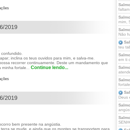
Salmo
zações
faltam
Salmo
mim, 
06/2019
Salmo
Não há
Sa
teu ta
 confundido.
Salmo
capar; inclina os teus ouvidos para mim, e salva-me.
em ti 
al possa recorrer continuamente. Deste um mandamento que
Continue lendo...
Salmo
 minha fortale...
atende
zações
Salmo
fortal
Sa
06/2019
Deus e 
Salmo
angúst
Salmo
SENHO
socorro bem presente na angústia.
 terra se mude, e ainda que os montes se transportem para
Sa