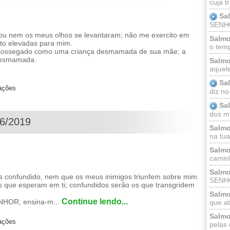
cuja t
Sa
SENHOR
u nem os meus olhos se levantaram; não me exercito em
Salmo
to elevadas para mim.
o temp
 sossegado como uma criança desmamada de sua mãe; a
desmamada.
Salmo
aquele
Sa
zações
diz no
Sa
dos ma
06/2019
Salmo
na tua 
Salmo
caminh
Salmo
s confundido, nem que os meus inimigos triunfem sobre mim.
SENHO
s que esperam em ti; confundidos serão os que transgridem
Salmo
Continue lendo...
NHOR; ensina-m...
que at
Salmo
zações
pelas 