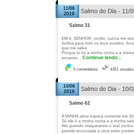
11/06
Salmo do Dia - 11/
2019
Salmo 31
EM ti, SENHOR, confio; nunca me deixe
Inclina para mim os teus ouvidos, liv
que me salve.
Porque tu és a minha rocha e a minha
Continue lendo...
encamin...
0 comentários
4351 visuali
10/06
Salmo do Dia - 10/
2019
Salmo 62
A MINHA alma espera somente em Deu
Só ele é a minha rocha e a minha sal
Até quando maquinareis o mal contr
parede encurvada e uma sebe prestes