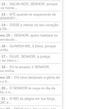
 12 -
SALVA-NOS, SENHOR, porque
 os home...
 13 -
ATÉ quando te esquecerás de
SENHOR?...
 14 -
DISSE o néscio no seu coração:
 De...
lmo 15 -
SENHOR, quem habitará no
bernáculo...
 16 -
GUARDA-ME, ó Deus, porque
confio.
 17 -
OUVE, SENHOR, a justiça;
 ao meu c...
 18 -
EU te amarei, ó SENHOR,
eza minha.
lmo 19 -
OS céus declaram a glória de
o fi...
 20 -
O SENHOR te ouça no dia da
ia, o n...
 21 -
O REI se alegra em tua força,
R; e ...
lmo 22 -
DEUS meu, Deus meu, por