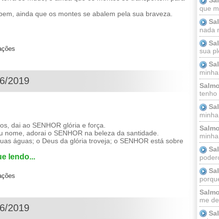
que m
rbem, ainda que os montes se abalem pela sua braveza.
Sa
nada m
Sa
zações
sua pl
Sa
minha
06/2019
Salmo
tenho
Sa
minha 
os, dai ao SENHOR glória e força.
Salmo
eu nome, adorai o SENHOR na beleza da santidade.
minha;
as águas; o Deus da glória troveja; o SENHOR está sobre
Sa
e lendo...
podero
Sa
zações
porque
Salmo
me dei
06/2019
Sa