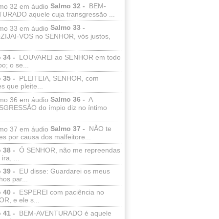
Salmo 32 -
BEM-
URADO aquele cuja transgressão ...
Salmo 33 -
IJAI-VOS no SENHOR, vós justos,
 34 -
LOUVAREI ao SENHOR em todo
o; o se...
 35 -
PLEITEIA, SENHOR, com
s que pleite...
Salmo 36 -
A
GRESSÃO do ímpio diz no íntimo
Salmo 37 -
NÃO te
es por causa dos malfeitore...
 38 -
Ó SENHOR, não me repreendas
ira, ...
 39 -
EU disse: Guardarei os meus
os par...
 40 -
ESPEREI com paciência no
R, e ele s...
 41 -
BEM-AVENTURADO é aquele