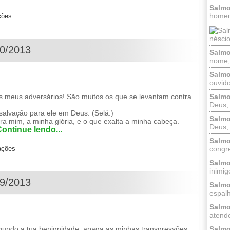
Salmo
homem
ções
néscio
10/2013
Salmo
nome, 
Salmo
ouvido
Salmo
 meus adversários! São muitos os que se levantam contra
Deus, 
alvação para ele em Deus. (Selá.)
Salmo
 mim, a minha glória, e o que exalta a minha cabeça.
Deus, 
ontinue lendo...
Salmo
congr
ações
Salmo
inimigo
09/2013
Salmo
espalh
Salmo
atende
Salmo
gundo a tua benignidade; apaga as minhas transgressões,