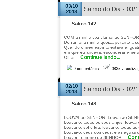
03/10
Salmo do Dia - 03/
2013
Salmo 142
COM a minha voz clamei ao SENHOR;
Derramei a minha queixa perante a su
Quando o meu espírito estava angust
em que eu andava, esconderam-me u
Continue lendo...
Olhei ...
0 comentários
9835 visualiza
02/10
Salmo do Dia - 02/
2013
Salmo 148
LOUVAI ao SENHOR. Louvai ao SENHOR
Louvai-o, todos os seus anjos; louvai-
Louvai-o, sol e lua; louvai-o, todas as
Louvai-o, céus dos céus, e as águas 
Cont
Louvem o nome do SENHOR,...