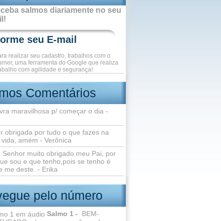
ceba salmos diariamente no seu
l!
ara realizar seu cadastro, trabalhos com o
rner, uma ferramenta do Google que realiza
abalho com agilidade e segurança!
imos Comentários
vra maravilhosa p/ começar o dia -
r obrigada por tudo o que fazes na
 vida, amém - Verônica
Senhor muito obrigado meu Pai, por
ue sou e que tenho,pois se tenho é
 me deste. - Erika
egue pelo número
Salmo 1 -
BEM-