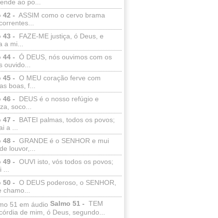
ende ao po...
 42 -
ASSIM como o cervo brama
correntes...
 43 -
FAZE-ME justiça, ó Deus, e
a a mi...
 44 -
Ó DEUS, nós ouvimos com os
 ouvido...
 45 -
O MEU coração ferve com
as boas, f...
 46 -
DEUS é o nosso refúgio e
eza, soco...
 47 -
BATEI palmas, todos os povos;
i a ...
 48 -
GRANDE é o SENHOR e mui
de louvor,...
 49 -
OUVI isto, vós todos os povos;
 ...
 50 -
O DEUS poderoso, o SENHOR,
e chamo...
Salmo 51 -
TEM
córdia de mim, ó Deus, segundo...