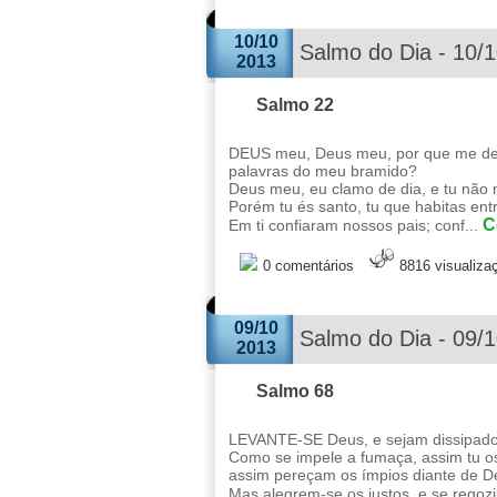
10/10
Salmo do Dia - 10/
2013
Salmo 22
DEUS meu, Deus meu, por que me des
palavras do meu bramido?
Deus meu, eu clamo de dia, e tu não 
Porém tu és santo, tu que habitas entr
C
Em ti confiaram nossos pais; conf...
0 comentários
8816 visualiza
09/10
Salmo do Dia - 09/
2013
Salmo 68
LEVANTE-SE Deus, e sejam dissipados 
Como se impele a fumaça, assim tu os
assim pereçam os ímpios diante de D
Mas alegrem-se os justos, e se regoz