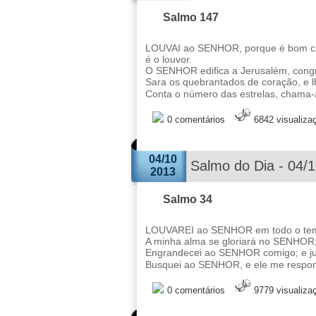
Salmo 147
LOUVAI ao SENHOR, porque é bom can
é o louvor.
O SENHOR edifica a Jerusalém, congre
Sara os quebrantados de coração, e lh
Conta o número das estrelas, chama-a
0 comentários
6842 visualiza
04/10
Salmo do Dia - 04/
2013
Salmo 34
LOUVAREI ao SENHOR em todo o tempo
A minha alma se gloriará no SENHOR;
Engrandecei ao SENHOR comigo; e ju
Busquei ao SENHOR, e ele me respond
0 comentários
9779 visualiza