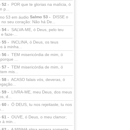
 52 -
POR que te glorias na malícia, ó
 p...
Salmo 53 -
DISSE o
 no seu coração: Não há De...
 54 -
SALVA-ME, ó Deus, pelo teu
e faze-...
 55 -
INCLINA, ó Deus, os teus
s à minha...
 56 -
TEM misericórdia de mim, ó
porque ...
 57 -
TEM misericórdia de mim, ó
tem mis...
 58 -
ACASO falais vós, deveras, ó
egação...
 59 -
LIVRA-ME, meu Deus, dos meus
s, d...
 60 -
Ó DEUS, tu nos rejeitaste, tu nos
...
 61 -
OUVE, ó Deus, o meu clamor;
 à min...
 62 -
A MINHA alma espera somente