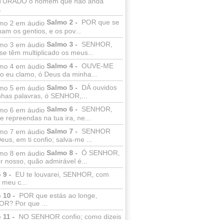
TURADO o homem que não anda
.
Salmo 2 -
POR que se
am os gentios, e os pov...
Salmo 3 -
SENHOR,
e têm multiplicado os meus...
Salmo 4 -
OUVE-ME
o eu clamo, ó Deus da minha...
Salmo 5 -
DÁ ouvidos
nhas palavras, ó SENHOR,...
Salmo 6 -
SENHOR,
 repreendas na tua ira, ne...
Salmo 7 -
SENHOR
us, em ti confio; salva-me ...
Salmo 8 -
Ó SENHOR,
 nosso, quão admirável é...
 9 -
EU te louvarei, SENHOR, com
 meu c...
 10 -
POR que estás ao longe,
R? Por que ...
 11 -
NO SENHOR confio; como dizeis