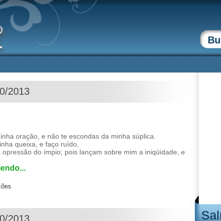
10/2013
inha oração, e não te escondas da minha súplica.
ha queixa, e faço ruído,
a opressão do ímpio; pois lançam sobre mim a iniqüidade, e
endo...
ções
Sal
10/2013