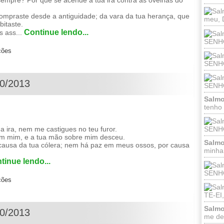
sempre? Por que se acende a tua ira contra as ovelhas do
ompraste desde a antiguidade; da vara da tua herança, que
meu, 
bitaste.
Continue lendo...
s ass...
SENHO
ções
SENHOR
10/2013
SENHO
Salmo
tenho
ira, nem me castigues no teu furor.
SENHO
em mim, e a tua mão sobre mim desceu.
Salmo
 causa da tua cólera; nem há paz em meus ossos, por causa
minha;
tinue lendo...
SENHOR
ções
TE-EI
Salmo
10/2013
me dei