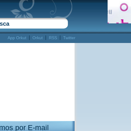
App Orkut
Orkut
RSS
Twitter
mos por E-mail