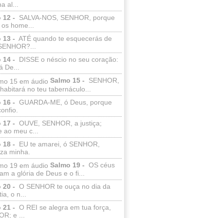
a al...
 12 -
SALVA-NOS, SENHOR, porque
 os home...
 13 -
ATÉ quando te esquecerás de
SENHOR?...
 14 -
DISSE o néscio no seu coração:
 De...
Salmo 15 -
SENHOR,
abitará no teu tabernáculo...
 16 -
GUARDA-ME, ó Deus, porque
confio.
 17 -
OUVE, SENHOR, a justiça;
 ao meu c...
 18 -
EU te amarei, ó SENHOR,
eza minha.
Salmo 19 -
OS céus
am a glória de Deus e o fi...
 20 -
O SENHOR te ouça no dia da
ia, o n...
 21 -
O REI se alegra em tua força,
R; e ...