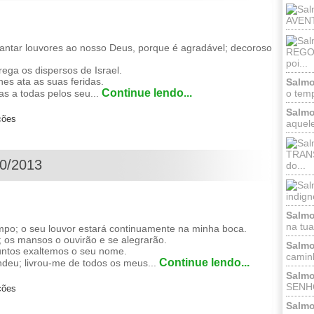
AVENT
tar louvores ao nosso Deus, porque é agradável; decoroso
REGOZ
poi...
ga os dispersos de Israel.
es ata as suas feridas.
Salmo
Continue lendo...
o temp
s a todas pelos seu...
Salmo
ções
aquele
TRANS
10/2013
do...
indign
Salmo
na tua 
; o seu louvor estará continuamente na minha boca.
 os mansos o ouvirão e se alegrarão.
Salmo
ntos exaltemos o seu nome.
caminh
Continue lendo...
eu; livrou-me de todos os meus...
Salmo
SENHO
ções
Salmo