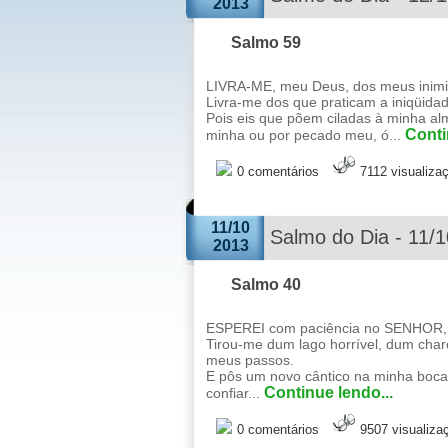
2013
Salmo 59
LIVRA-ME, meu Deus, dos meus inimi
Livra-me dos que praticam a iniqüida
Pois eis que põem ciladas à minha al
Conti
minha ou por pecado meu, ó...
0 comentários
7112 visualiza
11/10
Salmo do Dia - 11/
2013
Salmo 40
ESPEREI com paciência no SENHOR, e 
Tirou-me dum lago horrível, dum char
meus passos.
E pôs um novo cântico na minha boca,
Continue lendo...
confiar...
0 comentários
9507 visualiza