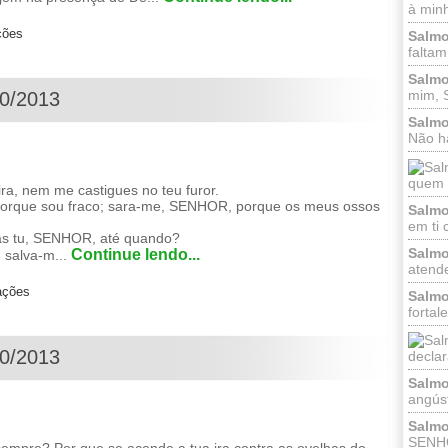
à minh
ções
Salmo
faltam
Salmo
mim, 
10/2013
Salmo
Não há
quem h
a, nem me castigues no teu furor.
orque sou fraco; sara-me, SENHOR, porque os meus ossos
Salmo
em ti 
mas tu, SENHOR, até quando?
Salmo
Continue lendo...
 salva-m...
atende
ações
Salmo
fortal
10/2013
declar
Salmo
angúst
Salmo
SENHO