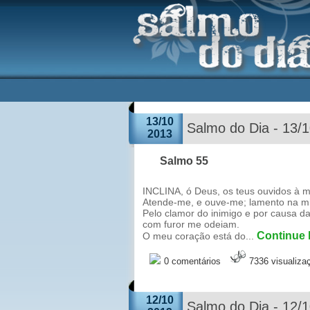
13/10
Salmo do Dia - 13/
2013
Salmo 55
INCLINA, ó Deus, os teus ouvidos à m
Atende-me, e ouve-me; lamento na min
Pelo clamor do inimigo e por causa d
com furor me odeiam.
Continue l
O meu coração está do...
0 comentários
7336 visualiza
12/10
Salmo do Dia - 12/