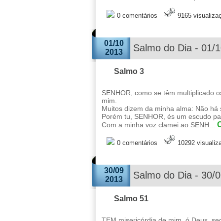
0 comentários
9165 visualiza
01/10
Salmo do Dia - 01/
2013
Salmo 3
SENHOR, como se têm multiplicado os
mim.
Muitos dizem da minha alma: Não há s
Porém tu, SENHOR, és um escudo para
C
Com a minha voz clamei ao SENH...
0 comentários
10292 visualiz
30/09
Salmo do Dia - 30/
2013
Salmo 51
TEM misericórdia de mim, ó Deus, se