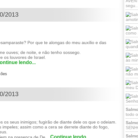
AVEN
segu..
10/2013
amotin
como s
amparaste? Por que te alongas do meu auxílio e das
quand
me ouves; de noite, e não tenho sossego.
e os louvores de Israel.
às mi
ontinue lendo...
não me
ções
meu De
10/2013
Senhor
Salmo
todo o
os seus inimigos; fugirão de diante dele os que o odeiam.
Salmo
 impeles; assim como a cera se derrete diante do fogo,
SENHO
eus.
Salmo
Continue lendo...
ijem na presença de De...