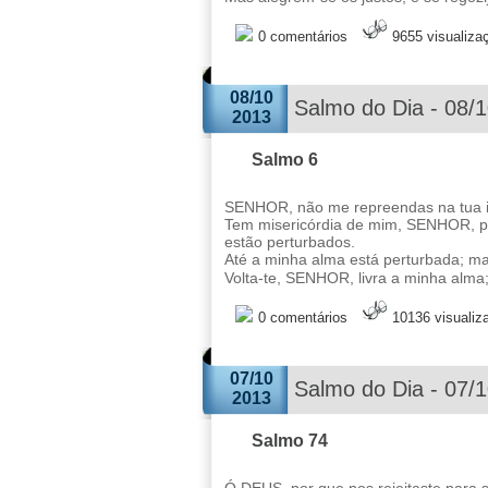
0 comentários
9655 visualiza
08/10
Salmo do Dia - 08/
2013
Salmo 6
SENHOR, não me repreendas na tua ir
Tem misericórdia de mim, SENHOR, p
estão perturbados.
Até a minha alma está perturbada; 
Volta-te, SENHOR, livra a minha alma;
0 comentários
10136 visualiz
07/10
Salmo do Dia - 07/
2013
Salmo 74