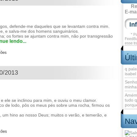
Re
E-mai
gos, defende-me daqueles que se levantam contra mim.
de, e salva-me dos homens sanguinários.
* P
ma; os fortes se ajuntam contra mim, não por transgressão
FeedBu
nue lendo...
esse tr
ções
Últ
q pala
10/2013
isabel
Senho
minha
Amém 
tudo q
ele se inclinou para mim, e ouviu o meu clamor.
porque
co de lodo, pôs os meus pés sobre uma rocha, firmou os
 um hino ao nosso Deus; muitos o verão, e temerão, e
Nav
ções