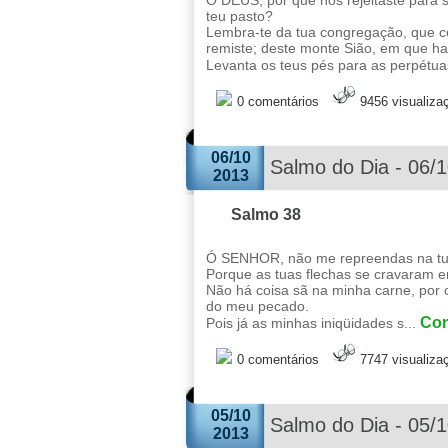
Ó DEUS, por que nos rejeitaste para 
teu pasto?
Lembra-te da tua congregação, que c
remiste; deste monte Sião, em que ha
Levanta os teus pés para as perpétua
0 comentários
9456 visualiza
06/10
Salmo do Dia - 06/
2013
Salmo 38
Ó SENHOR, não me repreendas na tua 
Porque as tuas flechas se cravaram 
Não há coisa sã na minha carne, por
do meu pecado.
Con
Pois já as minhas iniqüidades s...
0 comentários
7747 visualiza
05/10
Salmo do Dia - 05/
2013