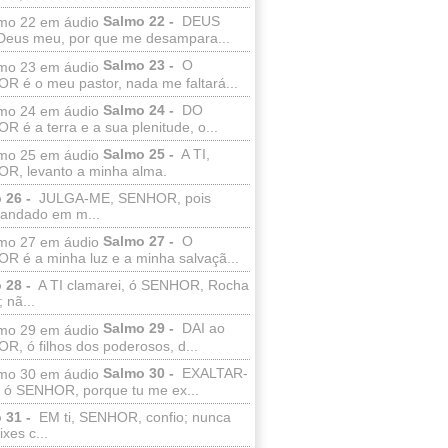
Salmo 22 -
DEUS
Deus meu, por que me desampara...
Salmo 23 -
O
R é o meu pastor, nada me faltará...
Salmo 24 -
DO
 é a terra e a sua plenitude, o...
Salmo 25 -
A TI,
R, levanto a minha alma.
 26 -
JULGA-ME, SENHOR, pois
 andado em m...
Salmo 27 -
O
R é a minha luz e a minha salvaçã...
 28 -
A TI clamarei, ó SENHOR, Rocha
 nã...
Salmo 29 -
DAI ao
, ó filhos dos poderosos, d...
Salmo 30 -
EXALTAR-
, ó SENHOR, porque tu me ex...
 31 -
EM ti, SENHOR, confio; nunca
xes c...