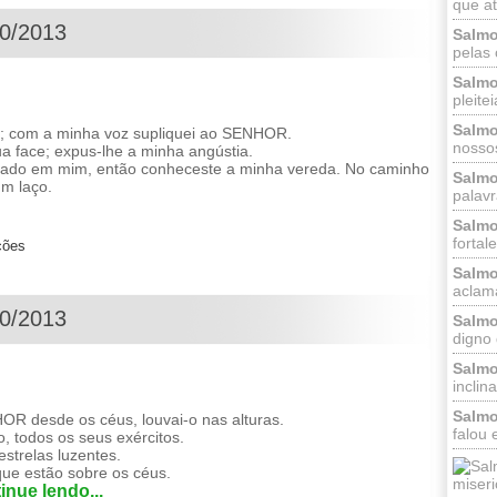
que at
10/2013
Salmo
pelas 
Salmo
pleitei
Salmo
 com a minha voz supliquei ao SENHOR.
nossos
a face; expus-lhe a minha angústia.
iado em mim, então conheceste a minha vereda. No caminho
Salmo
m laço.
palavr
Salmo
fortal
ções
Salmo
aclama
10/2013
Salmo
digno 
Salmo
inclinai
Salmo
 desde os céus, louvai-o nas alturas.
falou 
o, todos os seus exércitos.
 estrelas luzentes.
que estão sobre os céus.
miseri
inue lendo...