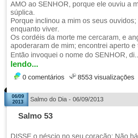
AMO ao SENHOR, porque ele ouviu a m
súplica.
Porque inclinou a mim os seus ouvidos; 
enquanto viver.
Os cordéis da morte me cercaram, e ang
apoderaram de mim; encontrei aperto e t
Então invoquei o nome do SENHOR, di.
lendo...
0 comentários
8553 visualizações
06/09
Salmo do Dia - 06/09/2013
2013
Salmo 53
DISSE o néscio no seu coração: Não h