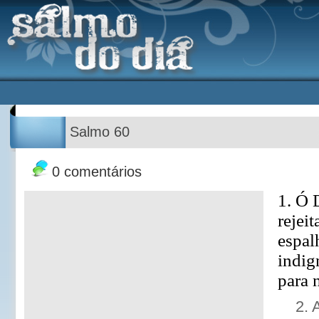
Salmo 60
0 comentários
1. Ó 
rejeit
espalh
indig
para 
2. 