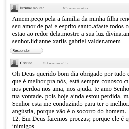
luzimar mourao
·
605 semanas atrás
Amem.peço pela a familia da minha filha re
seu amor de pai e esprito santo.afaste todos 
estao ao redor dela.mostre a sua luz divina.
senhor.lidianne xarlis gabriel valder.amem
Responder
Cristina
·
603 semanas atrás
Oh Deus querido bom dia obrigado por tudo q
que é melhor pra nós, está sempre conosco cu
nos perdoa nos ama, nos ajuda. te amo Senho
tua vontade. pois hoje ainda estou perdida, m
Senhor esta me conduzindo para ter o melhor
angústia, porque vão é o socorro do homem.
12. Em Deus faremos proezas; porque ele é q
inimigos