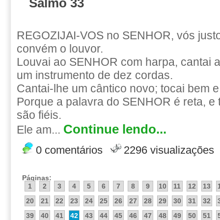
Salmo 33
REGOZIJAI-VOS no SENHOR, vós justos
convém o louvor.
Louvai ao SENHOR com harpa, cantai a e
um instrumento de dez cordas.
Cantai-lhe um cântico novo; tocai bem e
Porque a palavra do SENHOR é reta, e 
são fiéis.
Continue lendo...
Ele am...
0 comentários
2296 visualizações
Páginas:
1
2
3
4
5
6
7
8
9
10
11
12
13
20
21
22
23
24
25
26
27
28
29
30
31
32
39
40
41
42
43
44
45
46
47
48
49
50
51