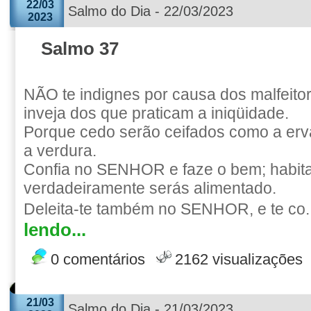
22/03
Salmo do Dia - 22/03/2023
2023
Salmo 37
NÃO te indignes por causa dos malfeito
inveja dos que praticam a iniqüidade.
Porque cedo serão ceifados como a er
a verdura.
Confia no SENHOR e faze o bem; habitar
verdadeiramente serás alimentado.
Deleita-te também no SENHOR, e te co.
lendo...
0 comentários
2162 visualizações
21/03
Salmo do Dia - 21/03/2023