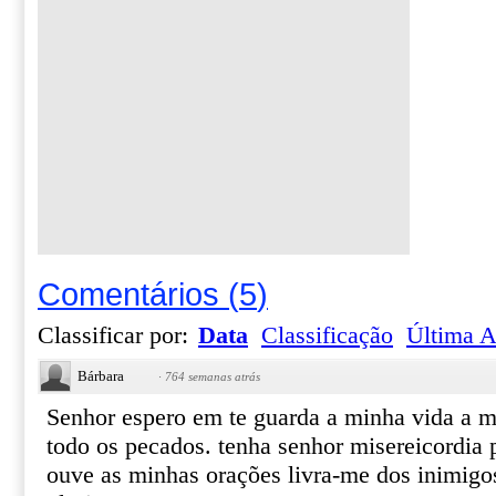
Comentários
(
5
)
Classificar por:
Data
Classificação
Última A
Bárbara
·
764 semanas atrás
Senhor espero em te guarda a minha vida a m
todo os pecados. tenha senhor misereicordia 
ouve as minhas orações livra-me dos inimig