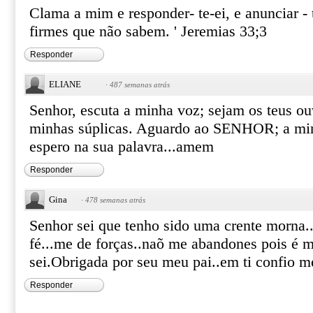
Clama a mim e responder- te-ei, e anunciar - t
firmes que não sabem. ' Jeremias 33;3
Responder
ELIANE
·
487 semanas atrás
Senhor, escuta a minha voz; sejam os teus ou
minhas súplicas. Aguardo ao SENHOR; a min
espero na sua palavra...amem
Responder
Gina
·
478 semanas atrás
Senhor sei que tenho sido uma crente morna.
fé...me de forças..naõ me abandones pois é
sei.Obrigada por seu meu pai..em ti confio 
Responder