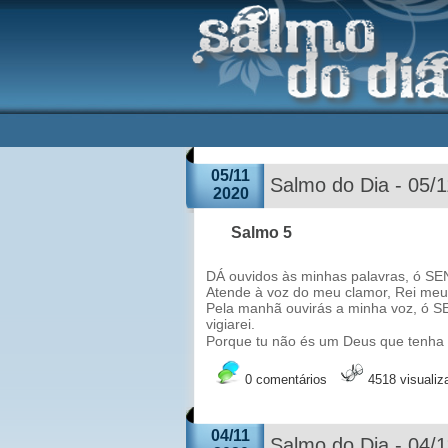
05/11
Salmo do Dia - 05/
2020
Salmo 5
DÁ ouvidos às minhas palavras, ó S
Atende à voz do meu clamor, Rei meu e
Pela manhã ouvirás a minha voz, ó S
vigiarei.
Porque tu não és um Deus que tenha p
0 comentários
4518 visuali
04/11
Salmo do Dia - 04/