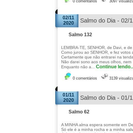
0 comentários
3097 visuali
02/11
Salmo do Dia - 02/
2020
Salmo 132
LEMBRA-TE, SENHOR, de Davi, e de to
Como jurou ao SENHOR, e fez votos 
Certamente que não entrarei na tend
Não darei sono aos meus olhos, nem 
Continue lendo..
Enquanto não a...
0 comentários
3139 visuali
01/11
Salmo do Dia - 01/
2020
Salmo 62
A MINHA alma espera somente em Deu
Só ele é a minha rocha e a minha sal