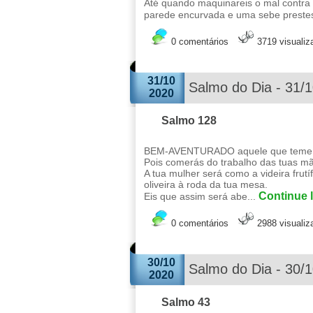
Até quando maquinareis o mal contr
parede encurvada e uma sebe prestes
0 comentários
3719 visuali
31/10
Salmo do Dia - 31/
2020
Salmo 128
BEM-AVENTURADO aquele que teme 
Pois comerás do trabalho das tuas mãos
A tua mulher será como a videira frutí
oliveira à roda da tua mesa.
Continue l
Eis que assim será abe...
0 comentários
2988 visuali
30/10
Salmo do Dia - 30/
2020
Salmo 43