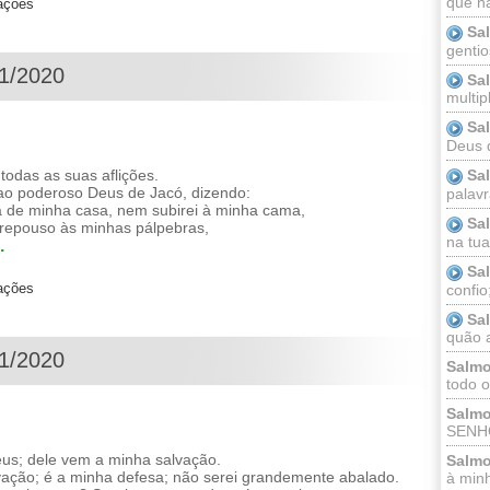
que n
zações
Sa
gentio
11/2020
Sa
multip
Sa
Deus 
das as suas aflições.
Sa
ao poderoso Deus de Jacó, dizendo:
palav
a de minha casa, nem subirei à minha cama,
Sa
repouso às minhas pálpebras,
na tua 
.
Sa
zações
confio
Sa
quão a
11/2020
Salmo
todo o
Salmo
SENHO
s; dele vem a minha salvação.
Salmo
vação; é a minha defesa; não serei grandemente abalado.
à minh