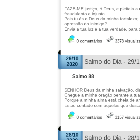
FAZE-ME justiça, ó Deus, e pleiteia 
fraudulento e injusto.
Pois tu és o Deus da minha fortaleza
opressão do inimigo?
Envia a tua luz e a tua verdade, para
0 comentários
3378 visuali
29/10
Salmo do Dia - 29/
2020
Salmo 88
SENHOR Deus da minha salvação, diant
Chegue a minha oração perante a tua 
Porque a minha alma está cheia de an
Estou contado com aqueles que desc
0 comentários
3157 visuali
28/10
Salmo do Dia - 28/