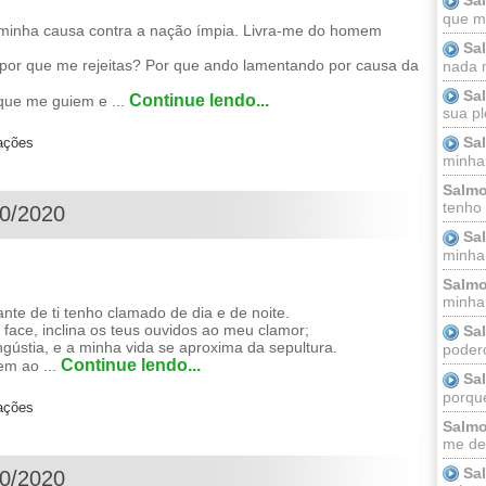
que m
a minha causa contra a nação ímpia. Livra-me do homem
Sa
; por que me rejeitas? Por que ando lamentando por causa da
nada m
Sa
Continue lendo...
 que me guiem e ...
sua pl
Sa
zações
minha
Salmo
tenho
10/2020
Sa
minha 
Salmo
minha;
e de ti tenho clamado de dia e de noite.
face, inclina os teus ouvidos ao meu clamor;
Sa
gústia, e a minha vida se aproxima da sepultura.
podero
Continue lendo...
em ao ...
Sa
porque
zações
Salmo
me dei
Sa
10/2020