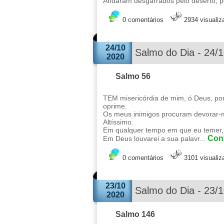
Andaram desgarrados pelo deserto, po
0 comentários
2934 visuali
24/10
Salmo do Dia - 24/
2020
Salmo 56
TEM misericórdia de mim, ó Deus, po
oprime.
Os meus inimigos procuram devorar-me
Altíssimo.
Em qualquer tempo em que eu temer, c
Cont
Em Deus louvarei a sua palavr...
0 comentários
3101 visuali
23/10
Salmo do Dia - 23/
2020
Salmo 146