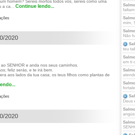
a um homem? Sereis mortos todos vós, sereis como uma
Salmo
Continue lendo...
 a ca...
faltam
Salmo
zações
mim, 
Salmo
Não há
10/2020
Sa
teu ta
Salmo
em ti 
ao SENHOR e anda nos seus caminhos.
; feliz serás, e te irá bem.
Salmo
fera aos lados da tua casa; os teus filhos como plantas de
atende
Salmo
endo...
fortal
Sa
zações
Deus e 
Salmo
angúst
10/2020
Salmo
SENHO
Sa