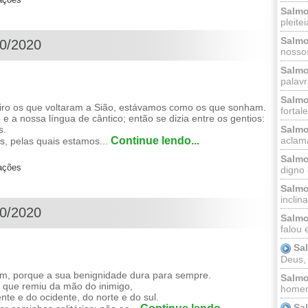
Salmo
pleitei
Salmo
10/2020
nossos
Salmo
palavr
Salmo
o os que voltaram a Sião, estávamos como os que sonham.
fortal
e a nossa língua de cântico; então se dizia entre os gentios:
Salmo
s.
aclama
Continue lendo...
, pelas quais estamos...
Salmo
zações
digno 
Salmo
inclinai
10/2020
Salmo
falou 
Sa
Deus,
, porque a sua benignidade dura para sempre.
Salmo
que remiu da mão do inimigo,
homem
nte e do ocidente, do norte e do sul.
Sa