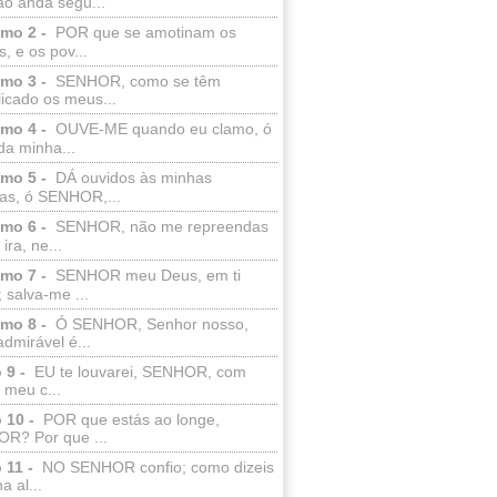
ão anda segu...
lmo 2 -
POR que se amotinam os
s, e os pov...
lmo 3 -
SENHOR, como se têm
licado os meus...
lmo 4 -
OUVE-ME quando eu clamo, ó
da minha...
lmo 5 -
DÁ ouvidos às minhas
ras, ó SENHOR,...
lmo 6 -
SENHOR, não me repreendas
ira, ne...
lmo 7 -
SENHOR meu Deus, em ti
; salva-me ...
lmo 8 -
Ó SENHOR, Senhor nosso,
dmirável é...
 9 -
EU te louvarei, SENHOR, com
 meu c...
 10 -
POR que estás ao longe,
R? Por que ...
 11 -
NO SENHOR confio; como dizeis
a al...