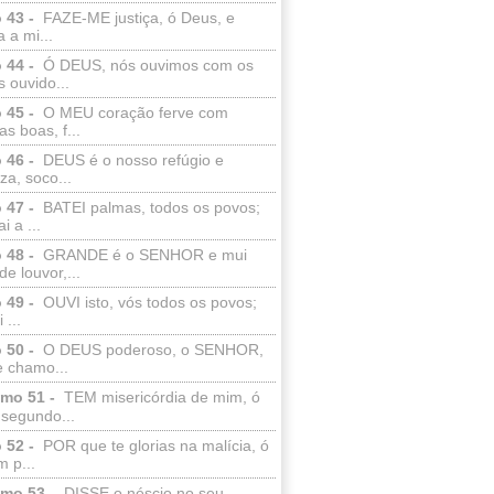
 43 -
FAZE-ME justiça, ó Deus, e
a a mi...
 44 -
Ó DEUS, nós ouvimos com os
 ouvido...
 45 -
O MEU coração ferve com
as boas, f...
 46 -
DEUS é o nosso refúgio e
eza, soco...
 47 -
BATEI palmas, todos os povos;
i a ...
 48 -
GRANDE é o SENHOR e mui
de louvor,...
 49 -
OUVI isto, vós todos os povos;
 ...
 50 -
O DEUS poderoso, o SENHOR,
e chamo...
lmo 51 -
TEM misericórdia de mim, ó
 segundo...
 52 -
POR que te glorias na malícia, ó
 p...
lmo 53 -
DISSE o néscio no seu