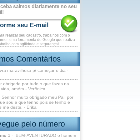
ceba salmos diariamente no seu
l!
ara realizar seu cadastro, trabalhos com o
rner, uma ferramenta do Google que realiza
abalho com agilidade e segurança!
imos Comentários
vra maravilhosa p/ começar o dia -
r obrigada por tudo o que fazes na
 vida, amém - Verônica
Senhor muito obrigado meu Pai, por
ue sou e que tenho,pois se tenho é
 me deste. - Erika
egue pelo número
lmo 1 -
BEM-AVENTURADO o homem