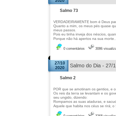
2020
Salmo 73
VERDADEIRAMENTE bom é Deus para c
Quanto a mim, os meus pés quase que
meus passos.
Pois eu tinha inveja dos néscios, qua
Porque não há apertos na sua morte.
0 comentários
3086 visuali
27/10
Salmo do Dia - 27/
2020
Salmo 2
POR que se amotinam os gentios, e o
Os reis da terra se levantam e os go
seu ungido, dizendo:
Rompamos as suas ataduras, e sacud
Aquele que habita nos céus se rirá; o
0 comentários
3268 visuali