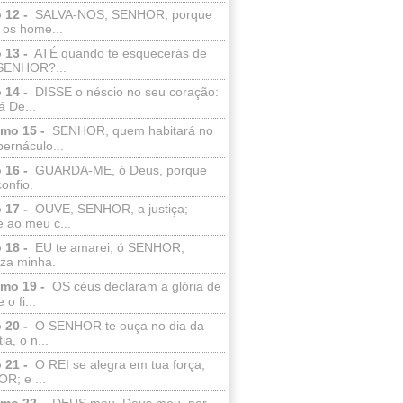
 12 -
SALVA-NOS, SENHOR, porque
 os home...
 13 -
ATÉ quando te esquecerás de
SENHOR?...
 14 -
DISSE o néscio no seu coração:
 De...
lmo 15 -
SENHOR, quem habitará no
bernáculo...
 16 -
GUARDA-ME, ó Deus, porque
confio.
 17 -
OUVE, SENHOR, a justiça;
 ao meu c...
 18 -
EU te amarei, ó SENHOR,
eza minha.
lmo 19 -
OS céus declaram a glória de
o fi...
 20 -
O SENHOR te ouça no dia da
ia, o n...
 21 -
O REI se alegra em tua força,
R; e ...
lmo 22 -
DEUS meu, Deus meu, por