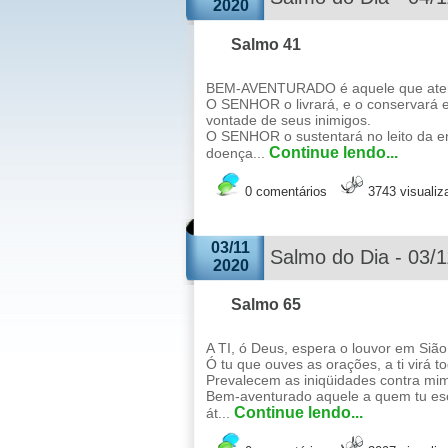
2020
Salmo 41
BEM-AVENTURADO é aquele que atende
O SENHOR o livrará, e o conservará e
vontade de seus inimigos.
O SENHOR o sustentará no leito da e
Continue lendo...
doença...
0 comentários
3743 visuali
03/11
Salmo do Dia - 03/
2020
Salmo 65
A TI, ó Deus, espera o louvor em Sião,
Ó tu que ouves as orações, a ti virá t
Prevalecem as iniqüidades contra mim
Bem-aventurado aquele a quem tu esco
Continue lendo...
át...