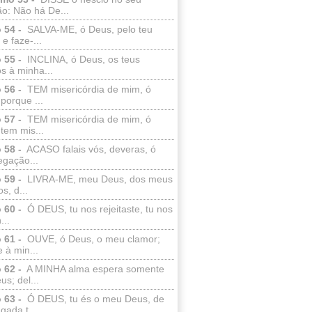
o: Não há De...
 54 -
SALVA-ME, ó Deus, pelo teu
e faze-...
 55 -
INCLINA, ó Deus, os teus
s à minha...
 56 -
TEM misericórdia de mim, ó
porque ...
 57 -
TEM misericórdia de mim, ó
tem mis...
 58 -
ACASO falais vós, deveras, ó
egação...
 59 -
LIVRA-ME, meu Deus, dos meus
s, d...
 60 -
Ó DEUS, tu nos rejeitaste, tu nos
...
 61 -
OUVE, ó Deus, o meu clamor;
 à min...
 62 -
A MINHA alma espera somente
s; del...
 63 -
Ó DEUS, tu és o meu Deus, de
ada t...