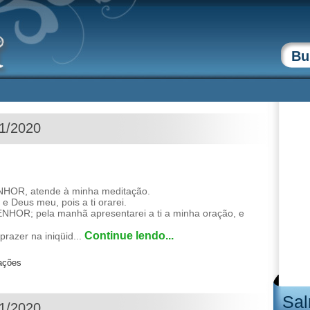
11/2020
ENHOR, atende à minha meditação.
 Deus meu, pois a ti orarei.
ENHOR; pela manhã apresentarei a ti a minha oração, e
Continue lendo...
razer na iniqüid...
zações
Sal
11/2020