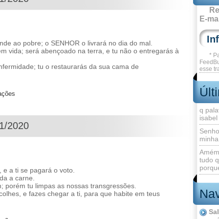
Re
E-mai
 ao pobre; o SENHOR o livrará no dia do mal.
m vida; será abençoado na terra, e tu não o entregarás à
* P
FeedBu
nfermidade; tu o restaurarás da sua cama de
esse tr
Últ
zações
q pala
isabel
11/2020
Senho
minha
Amém 
tudo q
porque
 e a ti se pagará o voto.
oda a carne.
; porém tu limpas as nossas transgressões.
Nav
lhes, e fazes chegar a ti, para que habite em teus
Sa