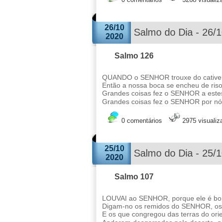
26/10
Salmo do Dia - 26/
2020
Salmo 126
QUANDO o SENHOR trouxe do cativeir
Então a nossa boca se encheu de riso 
Grandes coisas fez o SENHOR a este
Grandes coisas fez o SENHOR por nós
0 comentários
2975 visuali
25/10
Salmo do Dia - 25/
2020
Salmo 107
LOUVAI ao SENHOR, porque ele é bom
Digam-no os remidos do SENHOR, os 
E os que congregou das terras do orie