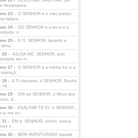
e desampara...
lmo 23 -
O SENHOR é o meu pastor,
e faltará...
lmo 24 -
DO SENHOR é a terra e a
enitude, o...
lmo 25 -
A TI, SENHOR, levanto a
 alma.
 26 -
JULGA-ME, SENHOR, pois
 andado em m...
lmo 27 -
O SENHOR é a minha luz e a
salvaçã...
 28 -
A TI clamarei, ó SENHOR, Rocha
 nã...
lmo 29 -
DAI ao SENHOR, ó filhos dos
sos, d...
lmo 30 -
EXALTAR-TE-EI, ó SENHOR,
 tu me ex...
 31 -
EM ti, SENHOR, confio; nunca
xes c...
lmo 32 -
BEM-AVENTURADO aquele