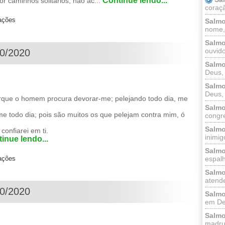
Continue lendo...
r caminhos solitários; não ac...
coraçã
zações
Salmo
nome, 
Salmo
ouvido
10/2020
Salmo
Deus, 
Salmo
Deus, 
rque o homem procura devorar-me; pelejando todo dia, me
Salmo
 todo dia; pois são muitos os que pelejam contra mim, ó
congr
Salmo
onfiarei em ti.
inimigo
inue lendo...
Salmo
zações
espalh
Salmo
atende
10/2020
Salmo
em Deu
Salmo
madrug