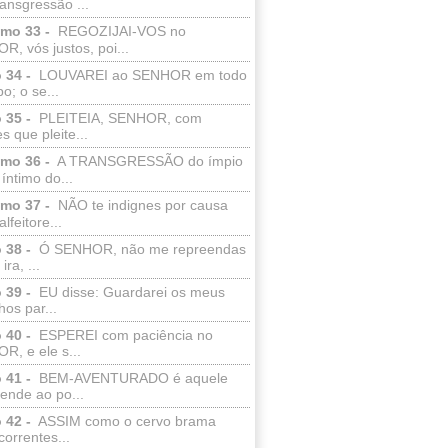
ransgressão ...
lmo 33 -
REGOZIJAI-VOS no
, vós justos, poi...
 34 -
LOUVAREI ao SENHOR em todo
o; o se...
 35 -
PLEITEIA, SENHOR, com
s que pleite...
lmo 36 -
A TRANSGRESSÃO do ímpio
 íntimo do...
lmo 37 -
NÃO te indignes por causa
lfeitore...
 38 -
Ó SENHOR, não me repreendas
ira, ...
 39 -
EU disse: Guardarei os meus
os par...
 40 -
ESPEREI com paciência no
R, e ele s...
 41 -
BEM-AVENTURADO é aquele
ende ao po...
 42 -
ASSIM como o cervo brama
correntes...