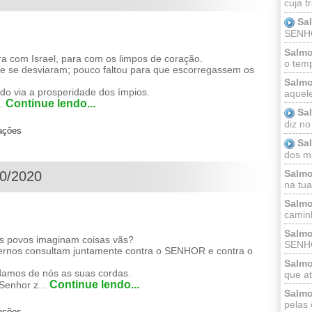
cuja t
Sa
SENHOR
Salmo
om Israel, para com os limpos de coração.
o temp
 se desviaram; pouco faltou para que escorregassem os
Salmo
ndo via a prosperidade dos ímpios.
aquele
Continue lendo...
..
Sa
diz no
zações
Sa
dos ma
Salmo
10/2020
na tua 
Salmo
caminh
Salmo
s povos imaginam coisas vãs?
SENHO
vernos consultam juntamente contra o SENHOR e contra o
Salmo
amos de nós as suas cordas.
que at
Continue lendo...
 Senhor z...
Salmo
pelas 
zações