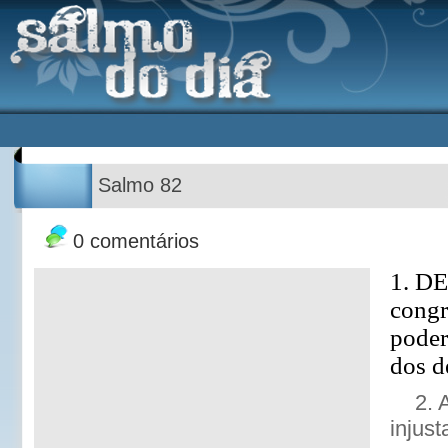
Salmo 82
0 comentários
1. DE
congr
poder
dos d
2. 
injust