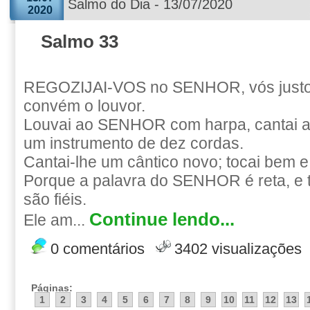
Salmo do Dia - 13/07/2020
2020
Salmo 33
REGOZIJAI-VOS no SENHOR, vós justos
convém o louvor.
Louvai ao SENHOR com harpa, cantai a e
um instrumento de dez cordas.
Cantai-lhe um cântico novo; tocai bem e
Porque a palavra do SENHOR é reta, e 
são fiéis.
Continue lendo...
Ele am...
0 comentários
3402 visualizações
Páginas:
1
2
3
4
5
6
7
8
9
10
11
12
13