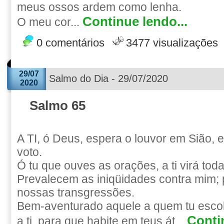
meus ossos ardem como lenha.
Continue lendo...
O meu cor...
0 comentários
3477 visualizações
29/07
Salmo do Dia - 29/07/2020
2020
Salmo 65
A TI, ó Deus, espera o louvor em Sião, e
voto.
Ó tu que ouves as orações, a ti virá tod
Prevalecem as iniqüidades contra mim; 
nossas transgressões.
Bem-aventurado aquele a quem tu escol
Conti
a ti, para que habite em teus át...