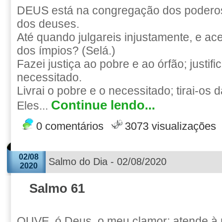
DEUS está na congregação dos poderos
dos deuses.
Até quando julgareis injustamente, e ac
dos ímpios? (Selá.)
Fazei justiça ao pobre e ao órfão; justifica
necessitado.
Livrai o pobre e o necessitado; tirai-os
Continue lendo...
Eles...
0 comentários
3073 visualizações
02/08
Salmo do Dia - 02/08/2020
2020
Salmo 61
OUVE, ó Deus, o meu clamor; atende à 