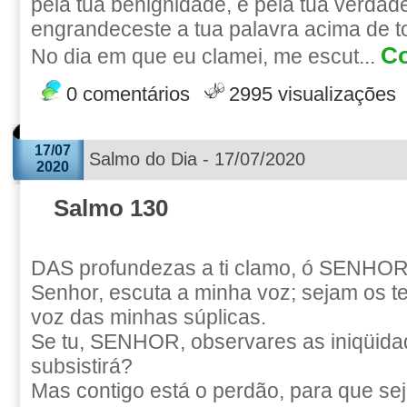
pela tua benignidade, e pela tua verdade
engrandeceste a tua palavra acima de t
Co
No dia em que eu clamei, me escut...
0 comentários
2995 visualizações
17/07
Salmo do Dia - 17/07/2020
2020
Salmo 130
DAS profundezas a ti clamo, ó SENHOR
Senhor, escuta a minha voz; sejam os t
voz das minhas súplicas.
Se tu, SENHOR, observares as iniqüida
subsistirá?
Mas contigo está o perdão, para que sej