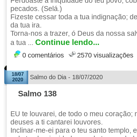
Perdoaste a iniqüidade do teu povo; cob
pecados. (Selá.)
Fizeste cessar toda a tua indignação; de
da tua ira.
Torna-nos a trazer, ó Deus da nossa sal
Continue lendo...
a tua ...
0 comentários
2570 visualizações
18/07
Salmo do Dia - 18/07/2020
2020
Salmo 138
EU te louvarei, de todo o meu coração;
deuses a ti cantarei louvores.
Inclinar-me-ei para o teu santo templo, 