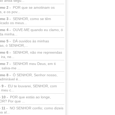
ão anda segu...
lmo 2 -
POR que se amotinam os
s, e os pov...
lmo 3 -
SENHOR, como se têm
licado os meus...
lmo 4 -
OUVE-ME quando eu clamo, ó
da minha...
lmo 5 -
DÁ ouvidos às minhas
ras, ó SENHOR,...
lmo 6 -
SENHOR, não me repreendas
ira, ne...
lmo 7 -
SENHOR meu Deus, em ti
; salva-me ...
lmo 8 -
Ó SENHOR, Senhor nosso,
dmirável é...
 9 -
EU te louvarei, SENHOR, com
 meu c...
 10 -
POR que estás ao longe,
R? Por que ...
 11 -
NO SENHOR confio; como dizeis
a al...