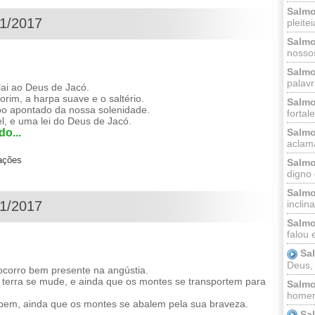
Salmo
01/2017
pleitei
Salmo
nossos
Salmo
palavr
lai ao Deus de Jacó.
orim, a harpa suave e o saltério.
Salmo
po apontado da nossa solenidade.
fortal
el, e uma lei do Deus de Jacó.
Salmo
o...
aclama
zações
Salmo
digno 
Salmo
inclinai
01/2017
Salmo
falou 
Sa
Deus,
socorro bem presente na angústia.
 terra se mude, e ainda que os montes se transportem para
Salmo
homem
rbem, ainda que os montes se abalem pela sua braveza.
Sa