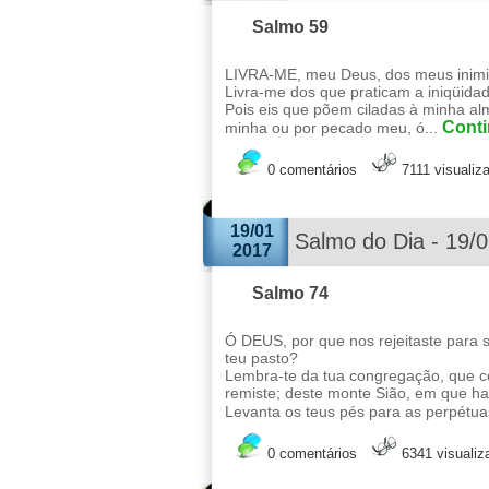
Salmo 59
LIVRA-ME, meu Deus, dos meus inimi
Livra-me dos que praticam a iniqüida
Pois eis que põem ciladas à minha al
Conti
minha ou por pecado meu, ó...
0 comentários
7111 visualiz
19/01
Salmo do Dia - 19/
2017
Salmo 74
Ó DEUS, por que nos rejeitaste para 
teu pasto?
Lembra-te da tua congregação, que c
remiste; deste monte Sião, em que ha
Levanta os teus pés para as perpétua
0 comentários
6341 visuali