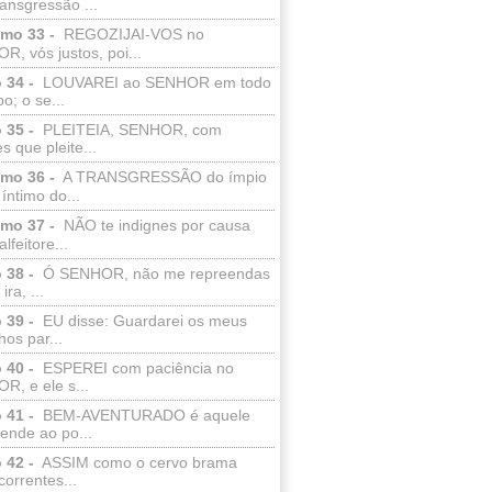
ransgressão ...
lmo 33 -
REGOZIJAI-VOS no
, vós justos, poi...
 34 -
LOUVAREI ao SENHOR em todo
o; o se...
 35 -
PLEITEIA, SENHOR, com
s que pleite...
lmo 36 -
A TRANSGRESSÃO do ímpio
 íntimo do...
lmo 37 -
NÃO te indignes por causa
lfeitore...
 38 -
Ó SENHOR, não me repreendas
ira, ...
 39 -
EU disse: Guardarei os meus
os par...
 40 -
ESPEREI com paciência no
R, e ele s...
 41 -
BEM-AVENTURADO é aquele
ende ao po...
 42 -
ASSIM como o cervo brama
correntes...