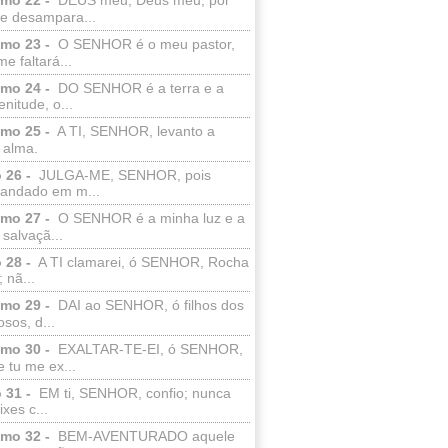
e desampara...
lmo 23 -
O SENHOR é o meu pastor,
e faltará...
lmo 24 -
DO SENHOR é a terra e a
enitude, o...
lmo 25 -
A TI, SENHOR, levanto a
 alma.
 26 -
JULGA-ME, SENHOR, pois
 andado em m...
lmo 27 -
O SENHOR é a minha luz e a
salvaçã...
 28 -
A TI clamarei, ó SENHOR, Rocha
 nã...
lmo 29 -
DAI ao SENHOR, ó filhos dos
sos, d...
lmo 30 -
EXALTAR-TE-EI, ó SENHOR,
 tu me ex...
 31 -
EM ti, SENHOR, confio; nunca
xes c...
lmo 32 -
BEM-AVENTURADO aquele