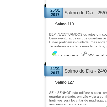
25/01
Salmo do Dia - 25/
2017
Salmo 119
BEM-AVENTURADOS os retos em seus
Bem-aventurados os que guardam os 
E não praticam iniqüidade, mas anda
Tu ordenaste os teus mandamentos, p
0 comentários
6451 visuali
24/01
Salmo do Dia - 24/
2017
Salmo 127
SE o SENHOR não edificar a casa, e
guardar a cidade, em vão vigia a senti
Inútil vos será levantar de madrugada
aos seus amados o sono.