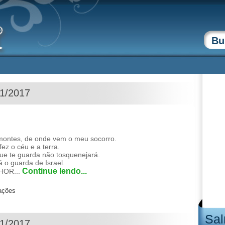
01/2017
ontes, de onde vem o meu socorro.
z o céu e a terra.
que te guarda não tosquenejará.
 o guarda de Israel.
Continue lendo...
HOR...
zações
Sal
01/2017