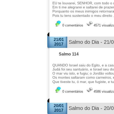
EU te louvarei, SENHOR, com todo o m
Em ti me alegrarei e saltarei de praze
Porquanto os meus inimigos retornara
Pois tu tens sustentado o meu direito 
0 comentários
4571 visuali
21/01
Salmo do Dia - 21/
2017
Salmo 114
QUANDO Israel saiu do Egito, e a cas
Judá foi seu santuário, e Israel seu d
O mar viu isto, e fugiu; o Jordão volto
Os montes saltaram como carneiros, e
Que tiveste tu, ó mar, que fugiste, e tu
0 comentários
4586 visuali
20/01
Salmo do Dia - 20/
2017