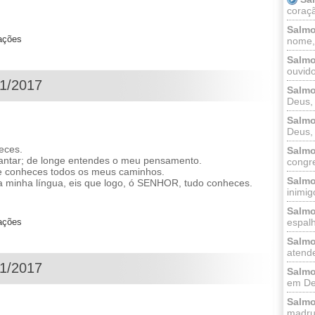
coraçã
Salmo
zações
nome, 
Salmo
ouvido
01/2017
Salmo
Deus, 
Salmo
Deus, 
eces.
Salmo
antar; de longe entendes o meu pensamento.
congr
 e conheces todos os meus caminhos.
Salmo
 minha língua, eis que logo, ó SENHOR, tudo conheces.
inimigo
Salmo
zações
espalh
Salmo
atende
01/2017
Salmo
em Deu
Salmo
madrug