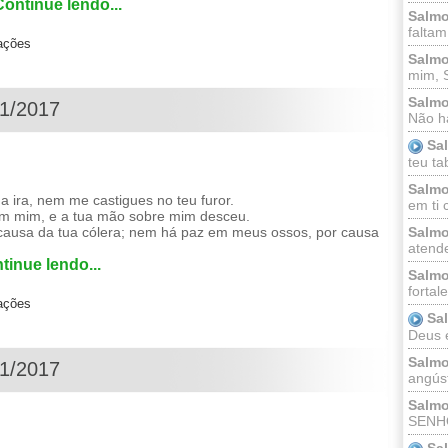
Continue lendo...
Salmo
faltam
zações
Salmo
mim, 
Salmo
01/2017
Não há
Sa
teu ta
Salmo
ira, nem me castigues no teu furor.
em ti 
em mim, e a tua mão sobre mim desceu.
 causa da tua cólera; nem há paz em meus ossos, por causa
Salmo
atende
tinue lendo...
Salmo
fortal
zações
Sa
Deus e 
Salmo
01/2017
angúst
Salmo
SENHO
Sa