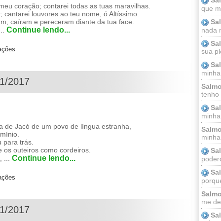
eu coração; contarei todas as tuas maravilhas.
que m
r; cantarei louvores ao teu nome, ó Altíssimo.
Sa
m, caíram e pereceram diante da tua face.
Continue lendo...
nada m
...
Sa
zações
sua pl
Sa
minha
01/2017
Salmo
tenho
Sa
minha 
a de Jacó de um povo de língua estranha,
Salmo
omínio.
minha;
u para trás.
 os outeiros como cordeiros.
Sa
Continue lendo...
, ...
podero
Sa
zações
porque
Salmo
me dei
01/2017
Sa