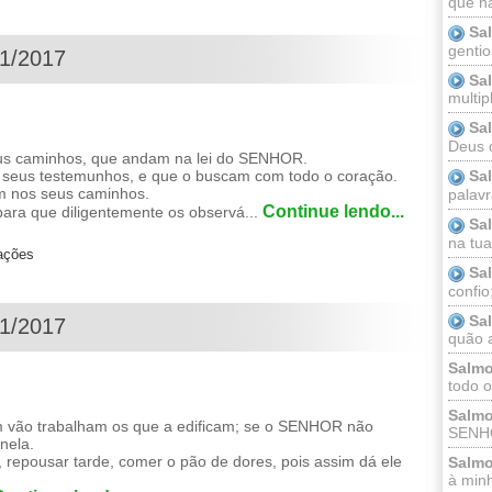
que n
Sa
gentio
01/2017
Sa
multip
Sa
Deus 
 caminhos, que andam na lei do SENHOR.
seus testemunhos, e que o buscam com todo o coração.
Sa
m nos seus caminhos.
palav
Continue lendo...
ara que diligentemente os observá...
Sa
na tua 
zações
Sa
confio
Sa
01/2017
quão a
Salmo
todo o
Salmo
m vão trabalham os que a edificam; se o SENHOR não
SENHO
nela.
, repousar tarde, comer o pão de dores, pois assim dá ele
Salmo
à minh