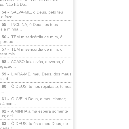
o: Não há De...
 54 -
SALVA-ME, ó Deus, pelo teu
e faze-...
 55 -
INCLINA, ó Deus, os teus
s à minha...
 56 -
TEM misericórdia de mim, ó
porque ...
 57 -
TEM misericórdia de mim, ó
tem mis...
 58 -
ACASO falais vós, deveras, ó
egação...
 59 -
LIVRA-ME, meu Deus, dos meus
s, d...
 60 -
Ó DEUS, tu nos rejeitaste, tu nos
...
 61 -
OUVE, ó Deus, o meu clamor;
 à min...
 62 -
A MINHA alma espera somente
s; del...
 63 -
Ó DEUS, tu és o meu Deus, de
ada t...