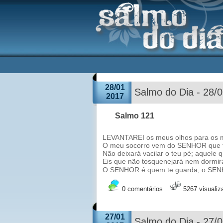
28/01
Salmo do Dia - 28/
2017
Salmo 121
LEVANTAREI os meus olhos para os m
O meu socorro vem do SENHOR que fe
Não deixará vacilar o teu pé; aquele 
Eis que não tosquenejará nem dormirá
O SENHOR é quem te guarda; o SEN
0 comentários
5267 visuali
27/01
Salmo do Dia - 27/