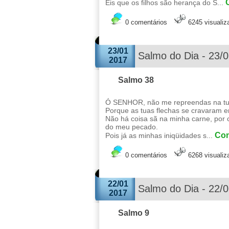
Eis que os filhos são herança do S...
0 comentários
6245 visuali
23/01
Salmo do Dia - 23/
2017
Salmo 38
Ó SENHOR, não me repreendas na tua 
Porque as tuas flechas se cravaram 
Não há coisa sã na minha carne, por
do meu pecado.
Con
Pois já as minhas iniqüidades s...
0 comentários
6268 visuali
22/01
Salmo do Dia - 22/
2017
Salmo 9