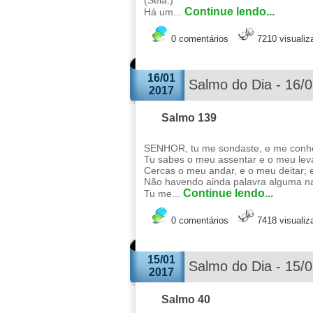
(Selá.)
Continue lendo...
Há um...
0 comentários
7210 visuali
16/01
Salmo do Dia - 16/
2017
Salmo 139
SENHOR, tu me sondaste, e me conh
Tu sabes o meu assentar e o meu lev
Cercas o meu andar, e o meu deitar;
Não havendo ainda palavra alguma na
Continue lendo...
Tu me...
0 comentários
7418 visuali
15/01
Salmo do Dia - 15/
2017
Salmo 40