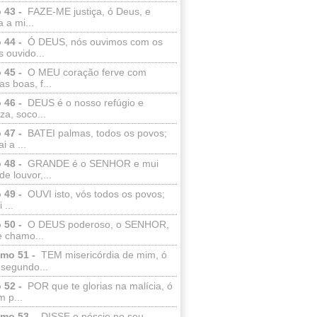
 43 -
FAZE-ME justiça, ó Deus, e
a a mi...
 44 -
Ó DEUS, nós ouvimos com os
 ouvido...
 45 -
O MEU coração ferve com
as boas, f...
 46 -
DEUS é o nosso refúgio e
eza, soco...
 47 -
BATEI palmas, todos os povos;
i a ...
 48 -
GRANDE é o SENHOR e mui
de louvor,...
 49 -
OUVI isto, vós todos os povos;
 ...
 50 -
O DEUS poderoso, o SENHOR,
e chamo...
lmo 51 -
TEM misericórdia de mim, ó
 segundo...
 52 -
POR que te glorias na malícia, ó
 p...
lmo 53 -
DISSE o néscio no seu