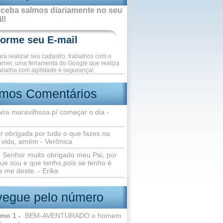
ceba salmos diariamente no seu
l!
ara realizar seu cadastro, trabalhos com o
rner, uma ferramenta do Google que realiza
abalho com agilidade e segurança!
imos Comentários
vra maravilhosa p/ começar o dia -
r obrigada por tudo o que fazes na
 vida, amém - Verônica
Senhor muito obrigado meu Pai, por
ue sou e que tenho,pois se tenho é
 me deste. - Erika
egue pelo número
lmo 1 -
BEM-AVENTURADO o homem