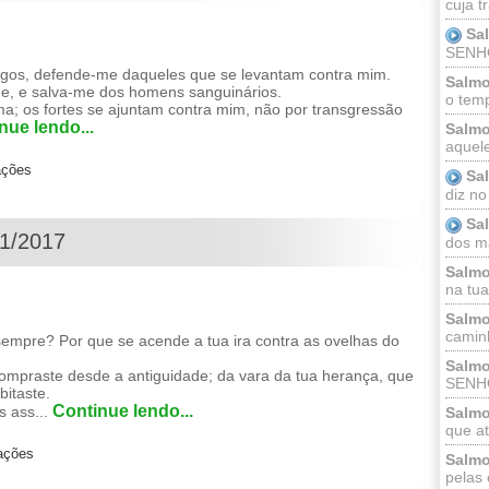
cuja t
Sa
SENHOR
gos, defende-me daqueles que se levantam contra mim.
Salmo
de, e salva-me dos homens sanguinários.
o temp
ma; os fortes se ajuntam contra mim, não por transgressão
nue lendo...
Salmo
aquele
ações
Sa
diz no
Sa
01/2017
dos ma
Salmo
na tua 
Salmo
caminh
sempre? Por que se acende a tua ira contra as ovelhas do
Salmo
ompraste desde a antiguidade; da vara da tua herança, que
SENHO
bitaste.
Continue lendo...
s ass...
Salmo
que at
zações
Salmo
pelas 