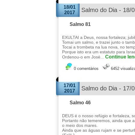
18/01
Salmo do Dia - 18/
2017
Salmo 81
EXULTAI a Deus, nossa fortaleza; jubi
Tomai um salmo, e trazei junto o tamb
Tocai a trombeta na lua nova, no tem
Porque isto era um estatuto para Isra
Continue lend
Ordenou-o em José...
0 comentários
6452 visuali
17/01
Salmo do Dia - 17/
2017
Salmo 46
DEUS é o nosso refúgio e fortaleza, 
Portanto não temeremos, ainda que a
o meio dos mares.
Ainda que as águas rujam e se pertu