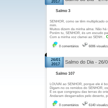
2017
Salmo 3
SENHOR, como se têm multiplicado os
mim.
Muitos dizem da minha alma: Não há s
Porém tu, SENHOR, és um escudo para
C
Com a minha voz clamei ao SENH...
0 comentários
6006 visuali
26/01
Salmo do Dia - 26/
2017
Salmo 107
LOUVAI ao SENHOR, porque ele é bom
Digam-no os remidos do SENHOR, os 
E os que congregou das terras do orie
Andaram desgarrados pelo deserto, po
0 comentários
6140 visuali