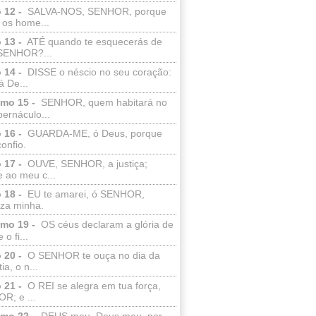
 12 -
SALVA-NOS, SENHOR, porque
 os home...
 13 -
ATÉ quando te esquecerás de
SENHOR?...
 14 -
DISSE o néscio no seu coração:
 De...
lmo 15 -
SENHOR, quem habitará no
bernáculo...
 16 -
GUARDA-ME, ó Deus, porque
confio.
 17 -
OUVE, SENHOR, a justiça;
 ao meu c...
 18 -
EU te amarei, ó SENHOR,
eza minha.
lmo 19 -
OS céus declaram a glória de
o fi...
 20 -
O SENHOR te ouça no dia da
ia, o n...
 21 -
O REI se alegra em tua força,
R; e ...
lmo 22 -
DEUS meu, Deus meu, por