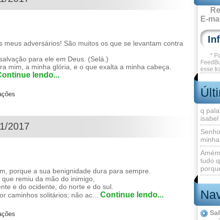
Re
E-mai
 meus adversários! São muitos os que se levantam contra
* P
alvação para ele em Deus. (Selá.)
FeedBu
 mim, a minha glória, e o que exalta a minha cabeça.
esse tr
ontinue lendo...
Últ
zações
q pala
isabel
01/2017
Senho
minha
Amém 
tudo q
porque
, porque a sua benignidade dura para sempre.
que remiu da mão do inimigo,
nte e do ocidente, do norte e do sul.
Nav
Continue lendo...
r caminhos solitários; não ac...
Sa
zações