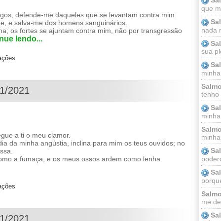
que m
gos, defende-me daqueles que se levantam contra mim.
Sa
de, e salva-me dos homens sanguinários.
nada m
ma; os fortes se ajuntam contra mim, não por transgressão
nue lendo...
Sa
sua pl
zações
Sa
minha
Salmo
01/2021
tenho
Sa
minha 
Salmo
ue a ti o meu clamor.
minha;
ia da minha angústia, inclina para mim os teus ouvidos; no
Sa
ssa.
podero
omo a fumaça, e os meus ossos ardem como lenha.
Sa
porque
zações
Salmo
me dei
Sa
01/2021