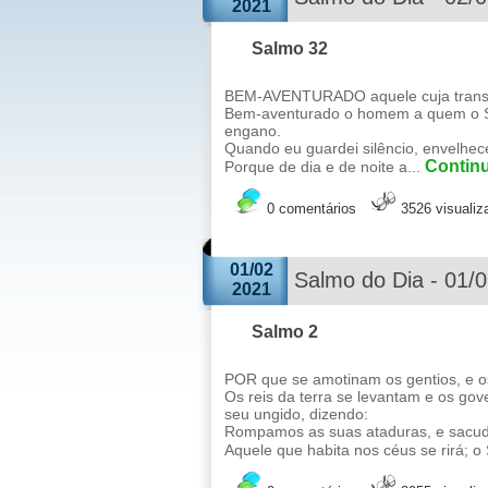
2021
Salmo 32
BEM-AVENTURADO aquele cuja transgr
Bem-aventurado o homem a quem o S
engano.
Quando eu guardei silêncio, envelhe
Continu
Porque de dia e de noite a...
0 comentários
3526 visuali
01/02
Salmo do Dia - 01/
2021
Salmo 2
POR que se amotinam os gentios, e o
Os reis da terra se levantam e os go
seu ungido, dizendo:
Rompamos as suas ataduras, e sacud
Aquele que habita nos céus se rirá; o