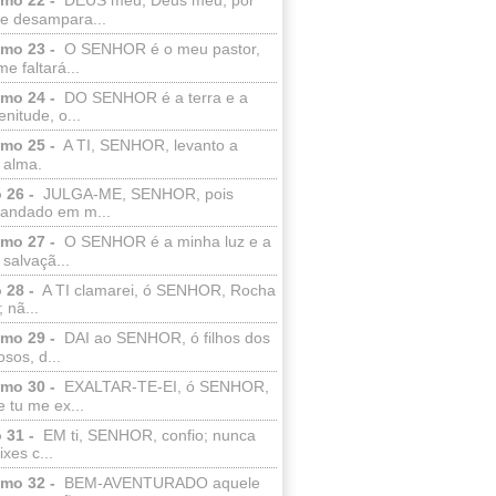
e desampara...
lmo 23 -
O SENHOR é o meu pastor,
e faltará...
lmo 24 -
DO SENHOR é a terra e a
enitude, o...
lmo 25 -
A TI, SENHOR, levanto a
 alma.
 26 -
JULGA-ME, SENHOR, pois
 andado em m...
lmo 27 -
O SENHOR é a minha luz e a
salvaçã...
 28 -
A TI clamarei, ó SENHOR, Rocha
 nã...
lmo 29 -
DAI ao SENHOR, ó filhos dos
sos, d...
lmo 30 -
EXALTAR-TE-EI, ó SENHOR,
 tu me ex...
 31 -
EM ti, SENHOR, confio; nunca
xes c...
lmo 32 -
BEM-AVENTURADO aquele