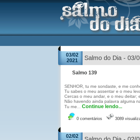
03/02
Salmo do Dia - 03/
2021
Salmo 139
SENHOR, tu me sondaste, e me conh
Tu sabes o meu assentar e o meu lev
Cercas o meu andar, e o meu deitar;
Não havendo ainda palavra alguma na
Continue lendo...
Tu me...
0 comentários
3089 visuali
02/02
Salmo do Dia - 02/