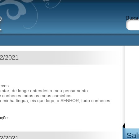
Busca
02/2021
eces.
antar; de longe entendes o meu pensamento.
 e conheces todos os meus caminhos.
 minha língua, eis que logo, ó SENHOR, tudo conheces.
zações
Sal
02/2021