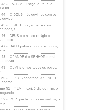
 43 -
FAZE-ME justiça, ó Deus, e
a a mi...
 44 -
Ó DEUS, nós ouvimos com os
 ouvido...
 45 -
O MEU coração ferve com
as boas, f...
 46 -
DEUS é o nosso refúgio e
eza, soco...
 47 -
BATEI palmas, todos os povos;
i a ...
 48 -
GRANDE é o SENHOR e mui
de louvor,...
 49 -
OUVI isto, vós todos os povos;
 ...
 50 -
O DEUS poderoso, o SENHOR,
e chamo...
lmo 51 -
TEM misericórdia de mim, ó
 segundo...
 52 -
POR que te glorias na malícia, ó
 p...
lmo 53 -
DISSE o néscio no seu