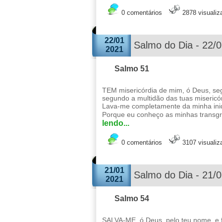
0 comentários
2878 visuali
22/01
Salmo do Dia - 22/
2021
Salmo 51
TEM misericórdia de mim, ó Deus, se
segundo a multidão das tuas misericó
Lava-me completamente da minha iniq
Porque eu conheço as minhas transgr
lendo...
0 comentários
3107 visuali
21/01
Salmo do Dia - 21/
2021
Salmo 54
SALVA-ME, ó Deus, pelo teu nome, e f