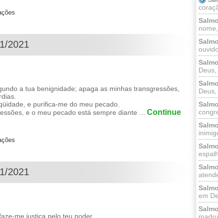
coraçã
zações
Salmo
nome, 
Salmo
01/2021
ouvido
Salmo
Deus, 
Salmo
gundo a tua benignidade; apaga as minhas transgressões,
Deus, 
rdias.
üidade, e purifica-me do meu pecado.
Salmo
Continue
congr
essões, e o meu pecado está sempre diante ...
Salmo
inimigo
zações
Salmo
espalh
Salmo
01/2021
atende
Salmo
em Deu
Salmo
aze-me justiça pelo teu poder.
madrug