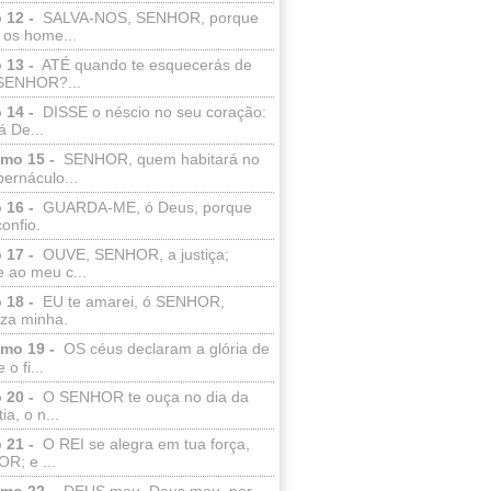
 12 -
SALVA-NOS, SENHOR, porque
 os home...
 13 -
ATÉ quando te esquecerás de
SENHOR?...
 14 -
DISSE o néscio no seu coração:
 De...
lmo 15 -
SENHOR, quem habitará no
bernáculo...
 16 -
GUARDA-ME, ó Deus, porque
confio.
 17 -
OUVE, SENHOR, a justiça;
 ao meu c...
 18 -
EU te amarei, ó SENHOR,
eza minha.
lmo 19 -
OS céus declaram a glória de
o fi...
 20 -
O SENHOR te ouça no dia da
ia, o n...
 21 -
O REI se alegra em tua força,
R; e ...
lmo 22 -
DEUS meu, Deus meu, por