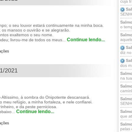
cuja t
Sa
SENHOR
Salmo
; o seu louvor estará continuamente na minha boca.
o temp
 os mansos o ouvirão e se alegrarão.
ntos exaltemos o seu nome.
Salmo
Continue lendo...
aquele
eu; livrou-me de todos os meus...
Sa
zações
diz no
Sa
dos ma
01/2021
Salmo
na tua 
Salmo
caminh
 Altíssimo, à sombra do Onipotente descansará.
Salmo
meu refúgio, a minha fortaleza, e nele confiarei.
SENHO
rinheiro, e da peste perniciosa.
Salmo
Continue lendo...
ebaixo...
que at
zações
Salmo
pelas 