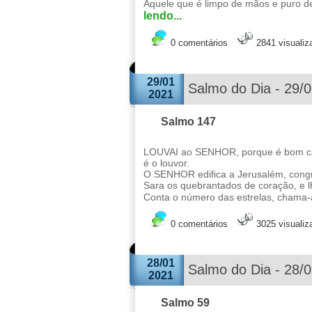
Aquele que é limpo de mãos e puro de
lendo...
0 comentários
2841 visuali
29/01
Salmo do Dia - 29/
2021
Salmo 147
LOUVAI ao SENHOR, porque é bom can
é o louvor.
O SENHOR edifica a Jerusalém, congre
Sara os quebrantados de coração, e lh
Conta o número das estrelas, chama-a
0 comentários
3025 visuali
28/01
Salmo do Dia - 28/
2021
Salmo 59