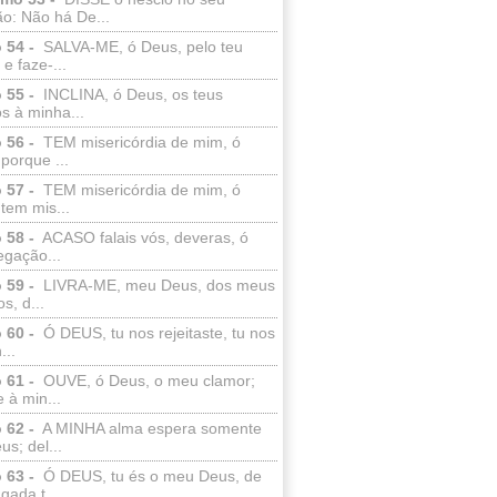
o: Não há De...
 54 -
SALVA-ME, ó Deus, pelo teu
e faze-...
 55 -
INCLINA, ó Deus, os teus
s à minha...
 56 -
TEM misericórdia de mim, ó
porque ...
 57 -
TEM misericórdia de mim, ó
tem mis...
 58 -
ACASO falais vós, deveras, ó
egação...
 59 -
LIVRA-ME, meu Deus, dos meus
s, d...
 60 -
Ó DEUS, tu nos rejeitaste, tu nos
...
 61 -
OUVE, ó Deus, o meu clamor;
 à min...
 62 -
A MINHA alma espera somente
s; del...
 63 -
Ó DEUS, tu és o meu Deus, de
ada t...