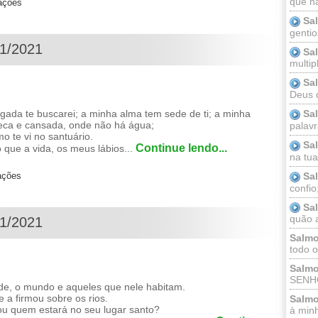
que n
zações
Sa
gentio
01/2021
Sa
multip
Sa
Deus 
ada te buscarei; a minha alma tem sede de ti; a minha
Sa
seca e cansada, onde não há água;
palav
mo te vi no santuário.
Sa
Continue lendo...
 que a vida, os meus lábios...
na tua 
Sa
ações
confio
Sa
quão a
01/2021
Salmo
todo o
Salmo
SENHO
de, o mundo e aqueles que nele habitam.
 a firmou sobre os rios.
Salmo
 quem estará no seu lugar santo?
à minh