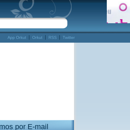
App Orkut
Orkut
RSS
Twitter
mos por E-mail