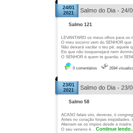
24/01
Salmo do Dia - 24/
2021
Salmo 121
LEVANTAREI os meus olhos para os m
O meu socorro vem do SENHOR que fe
Não deixará vacilar o teu pé; aquele 
Eis que não tosquenejará nem dormirá
O SENHOR é quem te guarda; o SEN
0 comentários
2694 visuali
23/01
Salmo do Dia - 23/
2021
Salmo 58
ACASO falais vós, deveras, ó congrega
Antes no coração forjais iniqüidades; 
Alienam-se os ímpios desde a madre;
Continue lendo..
O seu veneno é...