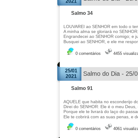
2021
Salmo 34
LOUVAREI ao SENHOR em todo o tempo
A minha alma se gloriará no SENHOR;
Engrandecei ao SENHOR comigo; e ju
Busquei ao SENHOR, e ele me respond
0 comentários
4455 visuali
25/01
Salmo do Dia - 25/
2021
Salmo 91
AQUELE que habita no esconderijo do
Direi do SENHOR: Ele é o meu Deus, o 
Porque ele te livrará do laço do passa
Ele te cobrirá com as suas penas, e d
0 comentários
4061 visuali