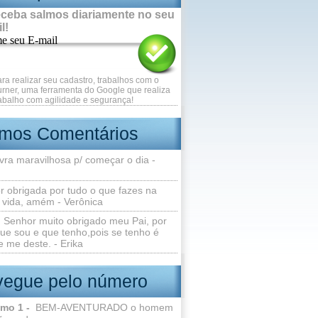
ceba salmos diariamente no seu
l!
me seu E-mail
ara realizar seu cadastro, trabalhos com o
rner, uma ferramenta do Google que realiza
abalho com agilidade e segurança!
imos Comentários
vra maravilhosa p/ começar o dia -
r obrigada por tudo o que fazes na
 vida, amém - Verônica
Senhor muito obrigado meu Pai, por
ue sou e que tenho,pois se tenho é
 me deste. - Erika
egue pelo número
lmo 1 -
BEM-AVENTURADO o homem