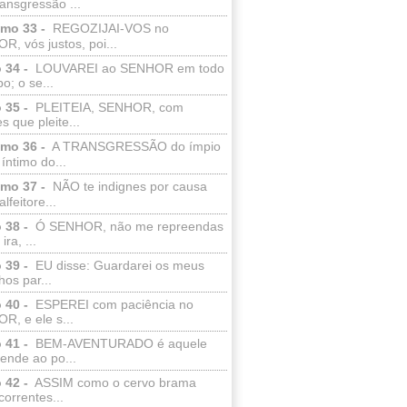
ransgressão ...
lmo 33 -
REGOZIJAI-VOS no
, vós justos, poi...
 34 -
LOUVAREI ao SENHOR em todo
o; o se...
 35 -
PLEITEIA, SENHOR, com
s que pleite...
lmo 36 -
A TRANSGRESSÃO do ímpio
 íntimo do...
lmo 37 -
NÃO te indignes por causa
lfeitore...
 38 -
Ó SENHOR, não me repreendas
ira, ...
 39 -
EU disse: Guardarei os meus
os par...
 40 -
ESPEREI com paciência no
R, e ele s...
 41 -
BEM-AVENTURADO é aquele
ende ao po...
 42 -
ASSIM como o cervo brama
correntes...