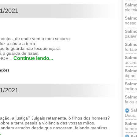
Salmo
pleitei
01/2021
Salmo
nossos
Salmo
palavr
ontes, de onde vem o meu socorro.
z o céu e a terra.
Salmo
que te guarda não tosquenejará.
fortal
 o guarda de Israel.
Salmo
Continue lendo...
HOR...
aclama
zações
Salmo
digno 
Salmo
inclinai
01/2021
Salmo
falou 
Sa
Deus,
ção, a justiça? Julgais retamente, ó filhos dos homens?
sobre a terra pesais a violência das vossas mãos.
Salmo
 andam errados desde que nasceram, falando mentiras.
homem
.
Sa