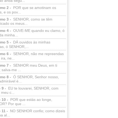
ão anda segu...
lmo 2 -
POR que se amotinam os
s, e os pov...
lmo 3 -
SENHOR, como se têm
licado os meus...
lmo 4 -
OUVE-ME quando eu clamo, ó
da minha...
lmo 5 -
DÁ ouvidos às minhas
ras, ó SENHOR,...
lmo 6 -
SENHOR, não me repreendas
ira, ne...
lmo 7 -
SENHOR meu Deus, em ti
; salva-me ...
lmo 8 -
Ó SENHOR, Senhor nosso,
dmirável é...
 9 -
EU te louvarei, SENHOR, com
 meu c...
 10 -
POR que estás ao longe,
R? Por que ...
 11 -
NO SENHOR confio; como dizeis
a al...