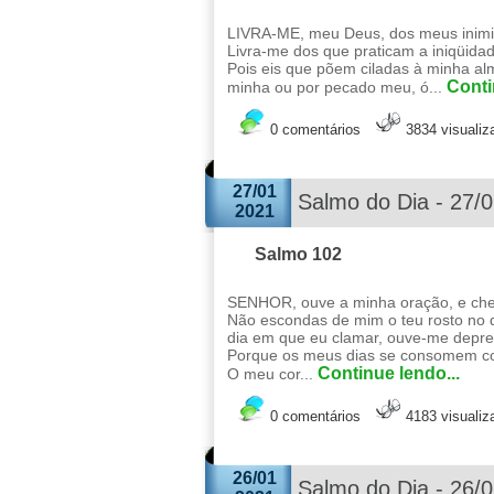
LIVRA-ME, meu Deus, dos meus inimi
Livra-me dos que praticam a iniqüida
Pois eis que põem ciladas à minha al
Conti
minha ou por pecado meu, ó...
0 comentários
3834 visuali
27/01
Salmo do Dia - 27/
2021
Salmo 102
SENHOR, ouve a minha oração, e cheg
Não escondas de mim o teu rosto no d
dia em que eu clamar, ouve-me depre
Porque os meus dias se consomem c
Continue lendo...
O meu cor...
0 comentários
4183 visuali
26/01
Salmo do Dia - 26/