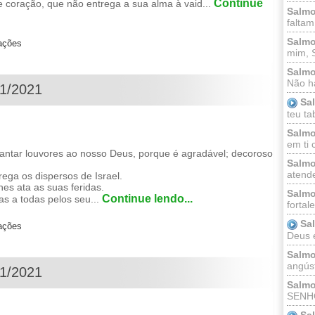
Continue
 coração, que não entrega a sua alma à vaid...
Salmo
faltam
Salmo
zações
mim, 
Salmo
Não há
01/2021
Sa
teu ta
Salmo
em ti 
tar louvores ao nosso Deus, porque é agradável; decoroso
Salmo
atende
ga os dispersos de Israel.
es ata as suas feridas.
Salmo
Continue lendo...
s a todas pelos seu...
fortal
Sa
zações
Deus e 
Salmo
angúst
01/2021
Salmo
SENHO
Sa