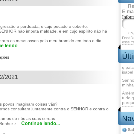
Re
E-mai
Infor
essão é perdoada, e cujo pecado é coberto.
ENHOR não imputa maldade, e em cujo espírito não há
* P
FeedBu
ceram os meus ossos pelo meu bramido em todo o dia.
esse tr
e lendo...
Últ
zações
q pala
isabel
02/2021
Senho
minha
Amém 
tudo q
porque
s povos imaginam coisas vãs?
vernos consultam juntamente contra o SENHOR e contra o
Nav
amos de nós as suas cordas.
Continue lendo...
 Senhor z...
Sa