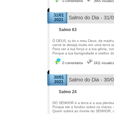
0 comentários
3955 visuali
31/01
Salmo do Dia - 31/
2021
Salmo 63
Ó DEUS, tu és o meu Deus, de madrug
carne te deseja muito em uma terra 
Para ver a tua força e a tua glória, co
Porque a tua benignidade é melhor do
0 comentários
2411 visualiz
30/01
Salmo do Dia - 30/
2021
Salmo 24
DO SENHOR é a terra e a sua plenitu
Porque ele a fundou sobre os mares, e
Quem subirá ao monte do SENHOR, ou