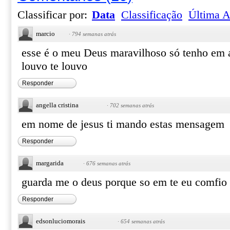
Classificar por:
Data
Classificação
Última A
marcio
·
794 semanas atrás
esse é o meu Deus maravilhoso só tenho em a
louvo te louvo
Responder
angella cristina
·
702 semanas atrás
em nome de jesus ti mando estas mensagem
Responder
margarida
·
676 semanas atrás
guarda me o deus porque so em te eu comfio
Responder
edsonluciomorais
·
654 semanas atrás