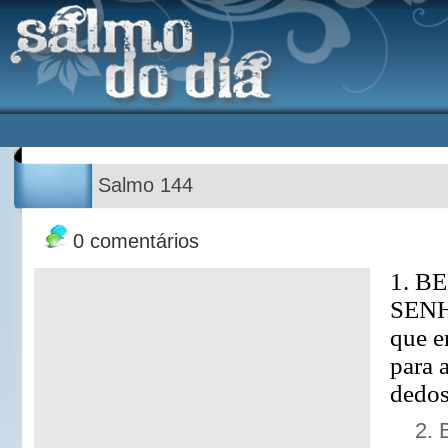
Salmo 144
0 comentários
1. B
SENH
que e
para 
dedos
2. 