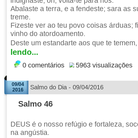
indignaste; oh, volta-te para nós.
Abalaste a terra, e a fendeste; sara as s
treme.
Fizeste ver ao teu povo coisas árduas; 
vinho do atordoamento.
Deste um estandarte aos que te temem, 
lendo...
0 comentários
5963 visualizações
09/04
Salmo do Dia - 09/04/2016
2016
Salmo 46
DEUS é o nosso refúgio e fortaleza, so
na angústia.