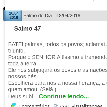
18/04
Salmo do Dia - 18/04/2016
2016
Salmo 47
BATEI palmas, todos os povos; aclamai
triunfo.
Porque o SENHOR Altíssimo é tremendo
toda a terra.
Ele nos subjugará os povos e as naçõe
nossos pés.
Escolherá para nós a nossa herança, a g
quem amou. (Selá.)
Continue lendo...
Deus subi...
0 comentários
7231 visualizações