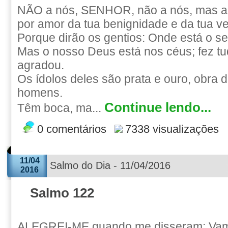
NÃO a nós, SENHOR, não a nós, mas ao
por amor da tua benignidade e da tua v
Porque dirão os gentios: Onde está o s
Mas o nosso Deus está nos céus; fez tu
agradou.
Os ídolos deles são prata e ouro, obra
homens.
Continue lendo...
Têm boca, ma...
0 comentários
7338 visualizações
11/04
Salmo do Dia - 11/04/2016
2016
Salmo 122
ALEGREI-ME quando me disseram: Vam