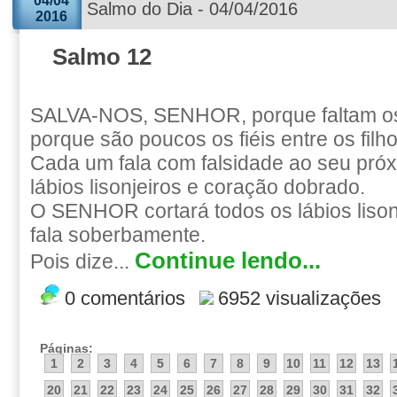
04/04
Salmo do Dia - 04/04/2016
2016
Salmo 12
SALVA-NOS, SENHOR, porque faltam o
porque são poucos os fiéis entre os fil
Cada um fala com falsidade ao seu pró
lábios lisonjeiros e coração dobrado.
O SENHOR cortará todos os lábios lisonj
fala soberbamente.
Continue lendo...
Pois dize...
0 comentários
6952 visualizações
Páginas:
1
2
3
4
5
6
7
8
9
10
11
12
13
20
21
22
23
24
25
26
27
28
29
30
31
32