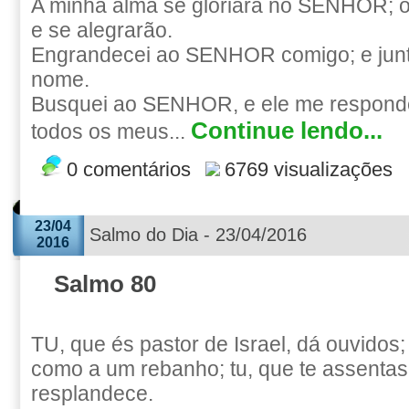
A minha alma se gloriará no SENHOR; 
e se alegrarão.
Engrandecei ao SENHOR comigo; e junt
nome.
Busquei ao SENHOR, e ele me responde
Continue lendo...
todos os meus...
0 comentários
6769 visualizações
23/04
Salmo do Dia - 23/04/2016
2016
Salmo 80
TU, que és pastor de Israel, dá ouvidos;
como a um rebanho; tu, que te assentas
resplandece.