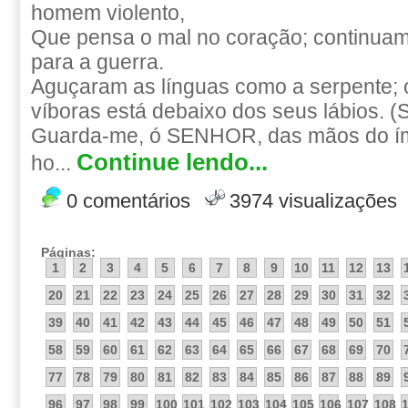
homem violento,
Que pensa o mal no coração; continuam
para a guerra.
Aguçaram as línguas como a serpente;
víboras está debaixo dos seus lábios. (S
Guarda-me, ó SENHOR, das mãos do ím
Continue lendo...
ho...
0 comentários
3974 visualizações
Páginas:
1
2
3
4
5
6
7
8
9
10
11
12
13
20
21
22
23
24
25
26
27
28
29
30
31
32
39
40
41
42
43
44
45
46
47
48
49
50
51
58
59
60
61
62
63
64
65
66
67
68
69
70
77
78
79
80
81
82
83
84
85
86
87
88
89
96
97
98
99
100
101
102
103
104
105
106
107
108