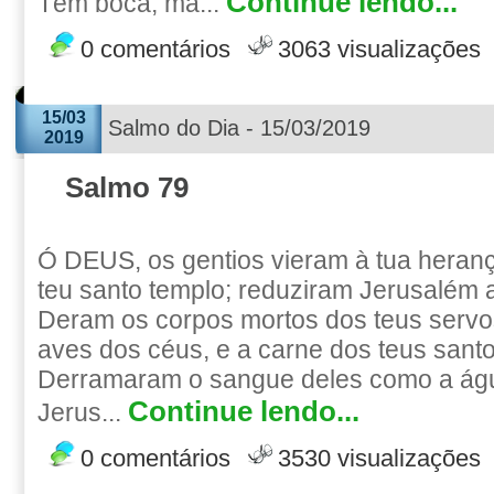
Continue lendo...
Têm boca, ma...
0 comentários
3063 visualizações
15/03
Salmo do Dia - 15/03/2019
2019
Salmo 79
Ó DEUS, os gentios vieram à tua heran
teu santo templo; reduziram Jerusalém 
Deram os corpos mortos dos teus servo
aves dos céus, e a carne dos teus santos
Derramaram o sangue deles como a águ
Continue lendo...
Jerus...
0 comentários
3530 visualizações