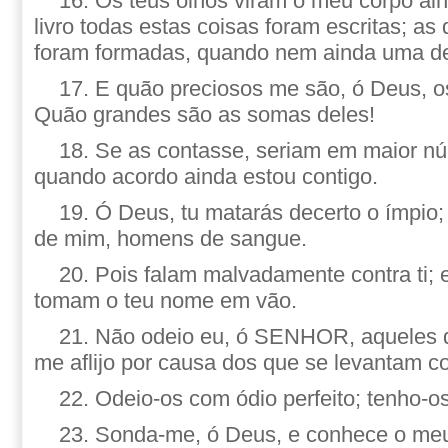
16. Os teus olhos viram o meu corpo ain
livro todas estas coisas foram escritas; a
foram formadas, quando nem ainda uma de
17. E quão preciosos me são, ó Deus, 
Quão grandes são as somas deles!
18. Se as contasse, seriam em maior nú
quando acordo ainda estou contigo.
19. Ó Deus, tu matarás decerto o ímpio; 
de mim, homens de sangue.
20. Pois falam malvadamente contra ti; 
tomam o teu nome em vão.
21. Não odeio eu, ó SENHOR, aqueles q
me aflijo por causa dos que se levantam co
22. Odeio-os com ódio perfeito; tenho-os
23. Sonda-me, ó Deus, e conhece o meu