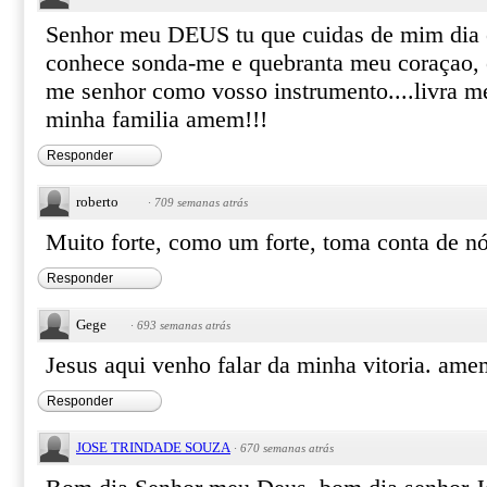
Senhor meu DEUS tu que cuidas de mim dia e
conhece sonda-me e quebranta meu coraçao, e
me senhor como vosso instrumento....livra m
minha familia amem!!!
Responder
roberto
·
709 semanas atrás
Muito forte, como um forte, toma conta de nó
Responder
Gege
·
693 semanas atrás
Jesus aqui venho falar da minha vitoria. amem
Responder
JOSE TRINDADE SOUZA
·
670 semanas atrás