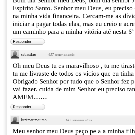
Bom dia Senhor meu Deus, bom dia senhor Je
Espirito Santo. Senhor meu Deus, eu preciso
na minha vida financeira. Cercam-me as dívi
iniciar a pagar todas elas, mas eu creio e acr
um caminho para a minha vitória até nesta 6ª 
Responder
sebastiao
·
657 semanas atrás
Oh meu Deus tu es maravilhoso , tu me tiras
tu me livraste de todos os vicios que eu tinha
Obrigado Senhor por tudo que o Senhor fez p
vai fazer. cuida de mim Senhor eu preciso ta
AMEM........
Responder
luzimar mourao
·
613 semanas atrás
Meu senhor meu Deus peço pela a minha filha