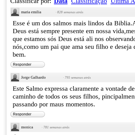
Classificar por:
Data
Classificação
Última A
maria emilia
·
828 semanas atrás
Esse é um dos salmos mais lindos da Biblia.
Deus está sempre presente em nossa vida,
que estamos sós Deus está ali nos observand
nós,como um pai que ama seu filho e deseja 
bem.
Responder
Jorge Galhardo
·
795 semanas atrás
Este Salmo expressa claramente a vontade d
caminho de todos os seus filhos, pincipalmen
passando por maus momentos.
Responder
monica
·
781 semanas atrás