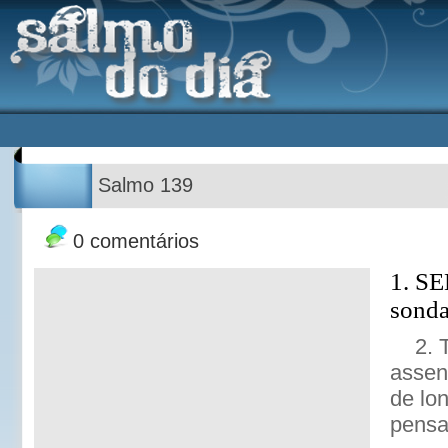
Salmo 139
0 comentários
1. S
sonda
2. 
assen
de lo
pensa