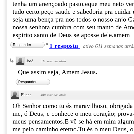
tenha um anençoado pasto.eque meu neto ve
tudo certo.peço saude e sabedoria pra cuidar
seja uma bença pra nos todos o nosso anjo Ga
nossa senhora cumbra com seu manto de Amo
espirito santo de Deus se aposse dele.amem
1 resposta
Responder
·
ativo 611 semanas atrá
José
·
611 semanas atrás
Que assim seja, Amém Jesus.
Responder
Eliane
·
480 semanas atrás
Oh Senhor como tu és maravilhoso, obrigada 
me, ó Deus, e conhece o meu coração; prova
meus pensamentos.E vê se há em mim algum
me pelo caminho eterno.Tu és o meu Deus, 