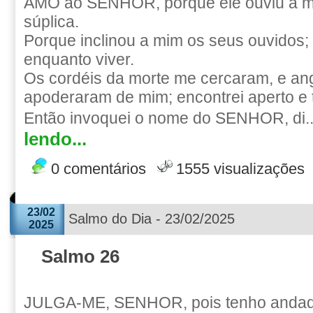
AMO ao SENHOR, porque ele ouviu a m
súplica.
Porque inclinou a mim os seus ouvidos; 
enquanto viver.
Os cordéis da morte me cercaram, e ang
apoderaram de mim; encontrei aperto e t
Então invoquei o nome do SENHOR, di.
lendo...
0 comentários
1555 visualizações
23/02
Salmo do Dia - 23/02/2025
2025
Salmo 26
JULGA-ME, SENHOR, pois tenho anda