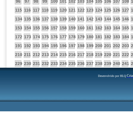
96
97
98
99
100
101
102
103
104
105
106
107
108
115
116
117
118
119
120
121
122
123
124
125
126
127
134
135
136
137
138
139
140
141
142
143
144
145
146
153
154
155
156
157
158
159
160
161
162
163
164
165
172
173
174
175
176
177
178
179
180
181
182
183
184
191
192
193
194
195
196
197
198
199
200
201
202
203
210
211
212
213
214
215
216
217
218
219
220
221
222
229
230
231
232
233
234
235
236
237
238
239
240
241
Cria
Desenvolvido por HLQ