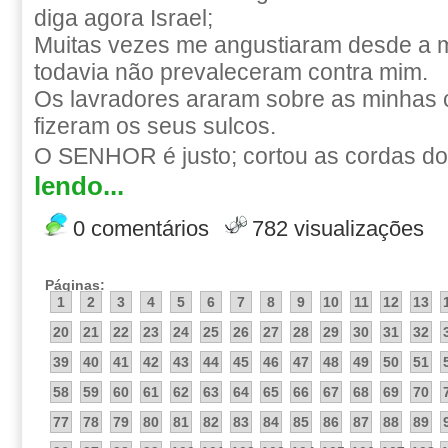
diga agora Israel;
Muitas vezes me angustiaram desde a 
todavia não prevaleceram contra mim.
Os lavradores araram sobre as minhas 
fizeram os seus sulcos.
O SENHOR é justo; cortou as cordas dos
lendo...
0 comentários
782 visualizações
Páginas:
1
2
3
4
5
6
7
8
9
10
11
12
13
20
21
22
23
24
25
26
27
28
29
30
31
32
39
40
41
42
43
44
45
46
47
48
49
50
51
58
59
60
61
62
63
64
65
66
67
68
69
70
77
78
79
80
81
82
83
84
85
86
87
88
89