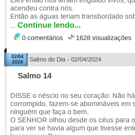
Eles então nos teriam engulido vivos, q
acendeu contra nós.
Então as águas teriam transbordado sob
Continue lendo...
...
0 comentários
1628 visualizações
02/04
Salmo do Dia - 02/04/2024
2024
Salmo 14
DISSE o néscio no seu coração: Não h
corrompido, fazem-se abomináveis em s
ninguém que faça o bem.
O SENHOR olhou desde os céus para os
para ver se havia algum que tivesse en