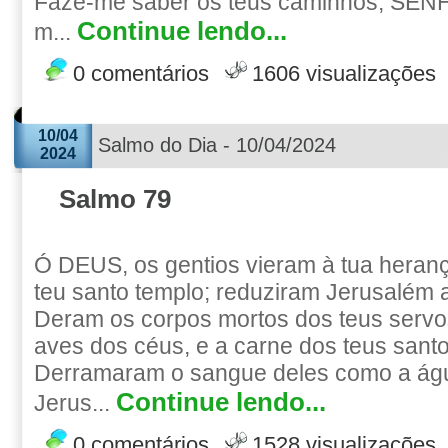
Faze-me saber os teus caminhos, SEN
Continue lendo...
m...
0 comentários
1606 visualizações
10/04
Salmo do Dia - 10/04/2024
2024
Salmo 79
Ó DEUS, os gentios vieram à tua heran
teu santo templo; reduziram Jerusalém 
Deram os corpos mortos dos teus servo
aves dos céus, e a carne dos teus santos
Derramaram o sangue deles como a águ
Continue lendo...
Jerus...
0 comentários
1528 visualizações