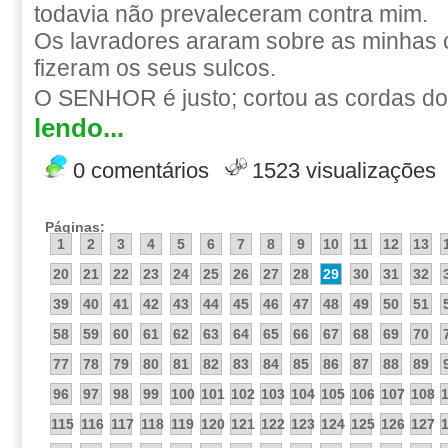
todavia não prevaleceram contra mim.
Os lavradores araram sobre as minhas 
fizeram os seus sulcos.
O SENHOR é justo; cortou as cordas dos
lendo...
0 comentários
1523 visualizações
Páginas:
1
2
3
4
5
6
7
8
9
10
11
12
13
20
21
22
23
24
25
26
27
28
29
30
31
32
39
40
41
42
43
44
45
46
47
48
49
50
51
58
59
60
61
62
63
64
65
66
67
68
69
70
77
78
79
80
81
82
83
84
85
86
87
88
89
96
97
98
99
100
101
102
103
104
105
106
107
108
115
116
117
118
119
120
121
122
123
124
125
126
127