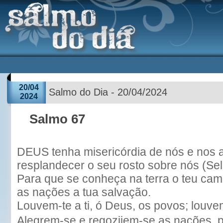
20/04
Salmo do Dia - 20/04/2024
2024
Salmo 67
DEUS tenha misericórdia de nós e nos 
resplandecer o seu rosto sobre nós (Sel
Para que se conheça na terra o teu cami
as nações a tua salvação.
Louvem-te a ti, ó Deus, os povos; louve
Alegrem-se e regozijem-se as nações, po