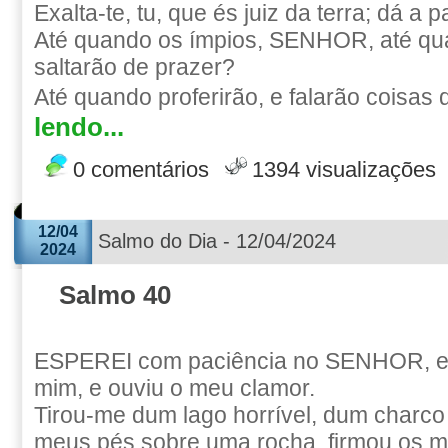
Exalta-te, tu, que és juiz da terra; dá a
Até quando os ímpios, SENHOR, até qu
saltarão de prazer?
Até quando proferirão, e falarão coisas d
lendo...
0 comentários
1394 visualizações
12/04
Salmo do Dia - 12/04/2024
2024
Salmo 40
ESPEREI com paciência no SENHOR, e e
mim, e ouviu o meu clamor.
Tirou-me dum lago horrível, dum charco
meus pés sobre uma rocha, firmou os 