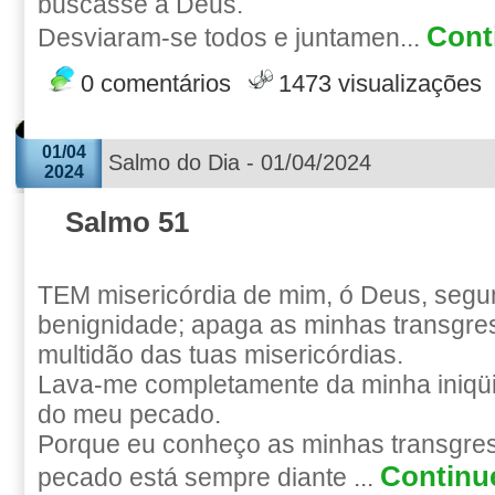
buscasse a Deus.
Conti
Desviaram-se todos e juntamen...
0 comentários
1473 visualizações
01/04
Salmo do Dia - 01/04/2024
2024
Salmo 51
TEM misericórdia de mim, ó Deus, segu
benignidade; apaga as minhas transgre
multidão das tuas misericórdias.
Lava-me completamente da minha iniqüi
do meu pecado.
Porque eu conheço as minhas transgre
Continue
pecado está sempre diante ...