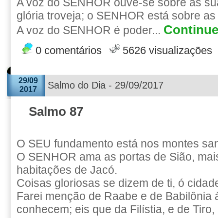
A voz do SENHOR ouve-se sobre as su
glória troveja; o SENHOR está sobre as
Continue 
A voz do SENHOR é poder...
0 comentários
5626 visualizações
29/09
Salmo do Dia - 29/09/2017
2017
Salmo 87
O SEU fundamento está nos montes san
O SENHOR ama as portas de Sião, mais
habitações de Jacó.
Coisas gloriosas se dizem de ti, ó cidad
Farei menção de Raabe e de Babilônia
conhecem; eis que da Filístia, e de Tiro, 