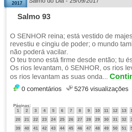
Salmo do Dia - 25/09/2017
2017
Salmo 93
O SENHOR reina; está vestido de maj
revestiu e cingiu de poder; o mundo tam
não poderá vacilar.
O teu trono está firme desde então; tu é
Os rios levantam, ó SENHOR, os rios le
Contin
os rios levantam as suas onda...
0 comentários
5276 visualizações
Páginas:
1
2
3
4
5
6
7
8
9
10
11
12
13
20
21
22
23
24
25
26
27
28
29
30
31
32
39
40
41
42
43
44
45
46
47
48
49
50
51