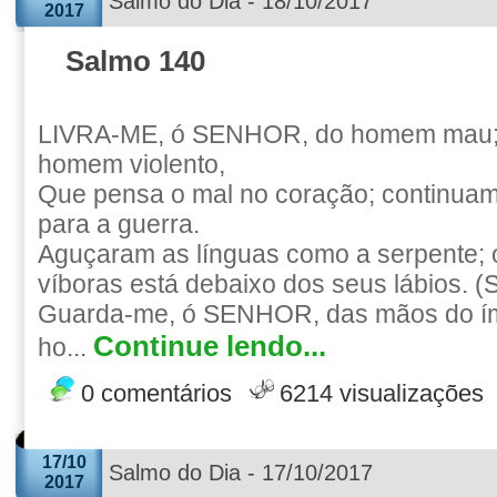
Salmo do Dia - 18/10/2017
2017
Salmo 140
LIVRA-ME, ó SENHOR, do homem mau;
homem violento,
Que pensa o mal no coração; continuam
para a guerra.
Aguçaram as línguas como a serpente;
víboras está debaixo dos seus lábios. (S
Guarda-me, ó SENHOR, das mãos do ím
Continue lendo...
ho...
0 comentários
6214 visualizações
17/10
Salmo do Dia - 17/10/2017
2017