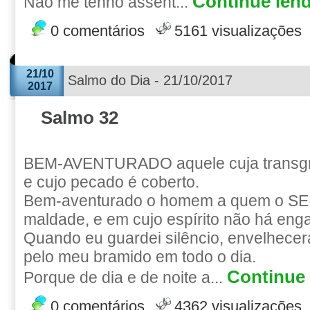
Continue lend
Não me tenho assent...
0 comentários
5161 visualizações
21/10
Salmo do Dia - 21/10/2017
2017
Salmo 32
BEM-AVENTURADO aquele cuja transgr
e cujo pecado é coberto.
Bem-aventurado o homem a quem o S
maldade, e em cujo espírito não há eng
Quando eu guardei silêncio, envelhece
pelo meu bramido em todo o dia.
Continue 
Porque de dia e de noite a...
0 comentários
4362 visualizações