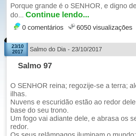
Porque grande é o SENHOR, e digno de 
Continue lendo...
do...
0 comentários
6050 visualizações
23/10
Salmo do Dia - 23/10/2017
2017
Salmo 97
O SENHOR reina; regozije-se a terra; a
ilhas.
Nuvens e escuridão estão ao redor dele; 
base do seu trono.
Um fogo vai adiante dele, e abrasa os 
redor.
Os seus relâmpagos iluminam o mundo; a