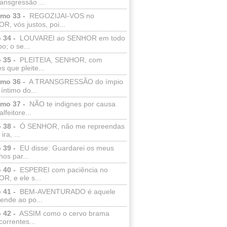
ransgressão ...
lmo 33 -
REGOZIJAI-VOS no
, vós justos, poi...
 34 -
LOUVAREI ao SENHOR em todo
o; o se...
 35 -
PLEITEIA, SENHOR, com
s que pleite...
lmo 36 -
A TRANSGRESSÃO do ímpio
 íntimo do...
lmo 37 -
NÃO te indignes por causa
lfeitore...
 38 -
Ó SENHOR, não me repreendas
ira, ...
 39 -
EU disse: Guardarei os meus
os par...
 40 -
ESPEREI com paciência no
R, e ele s...
 41 -
BEM-AVENTURADO é aquele
ende ao po...
 42 -
ASSIM como o cervo brama
correntes...