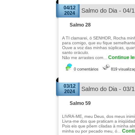
04/12
Salmo do Dia - 04/
2024
Salmo 28
A TI clamarei, ó SENHOR, Rocha minh
para comigo, que eu fique semelhant
Ouve a voz das minhas súplicas, quan
santo oráculo.
Continue le
Não me arrastes com...
0 comentários
819 visualiza
03/12
Salmo do Dia - 03/
2024
Salmo 59
LIVRA-ME, meu Deus, dos meus inimi
Livra-me dos que praticam a iniqüida
Pois eis que põem ciladas à minha al
Conti
minha ou por pecado meu, ó...