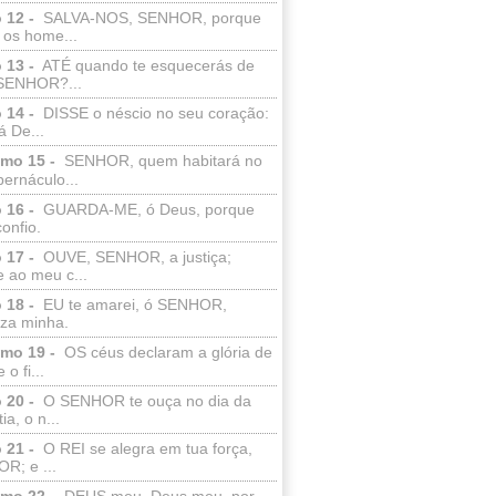
 12 -
SALVA-NOS, SENHOR, porque
 os home...
 13 -
ATÉ quando te esquecerás de
SENHOR?...
 14 -
DISSE o néscio no seu coração:
 De...
lmo 15 -
SENHOR, quem habitará no
bernáculo...
 16 -
GUARDA-ME, ó Deus, porque
confio.
 17 -
OUVE, SENHOR, a justiça;
 ao meu c...
 18 -
EU te amarei, ó SENHOR,
eza minha.
lmo 19 -
OS céus declaram a glória de
o fi...
 20 -
O SENHOR te ouça no dia da
ia, o n...
 21 -
O REI se alegra em tua força,
R; e ...
lmo 22 -
DEUS meu, Deus meu, por