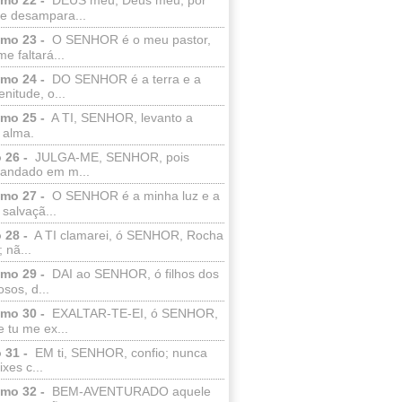
e desampara...
lmo 23 -
O SENHOR é o meu pastor,
e faltará...
lmo 24 -
DO SENHOR é a terra e a
enitude, o...
lmo 25 -
A TI, SENHOR, levanto a
 alma.
 26 -
JULGA-ME, SENHOR, pois
 andado em m...
lmo 27 -
O SENHOR é a minha luz e a
salvaçã...
 28 -
A TI clamarei, ó SENHOR, Rocha
 nã...
lmo 29 -
DAI ao SENHOR, ó filhos dos
sos, d...
lmo 30 -
EXALTAR-TE-EI, ó SENHOR,
 tu me ex...
 31 -
EM ti, SENHOR, confio; nunca
xes c...
lmo 32 -
BEM-AVENTURADO aquele