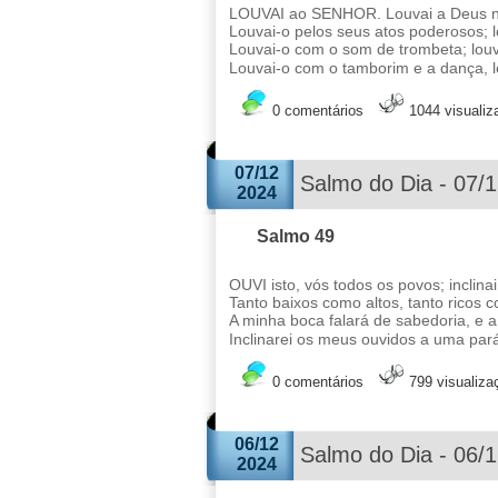
LOUVAI ao SENHOR. Louvai a Deus no 
Louvai-o pelos seus atos poderosos; 
Louvai-o com o som de trombeta; louva
Louvai-o com o tamborim e a dança, lo
0 comentários
1044 visuali
07/12
Salmo do Dia - 07/
2024
Salmo 49
OUVI isto, vós todos os povos; inclin
Tanto baixos como altos, tanto ricos 
A minha boca falará de sabedoria, e
Inclinarei os meus ouvidos a uma par
0 comentários
799 visualiza
06/12
Salmo do Dia - 06/
2024