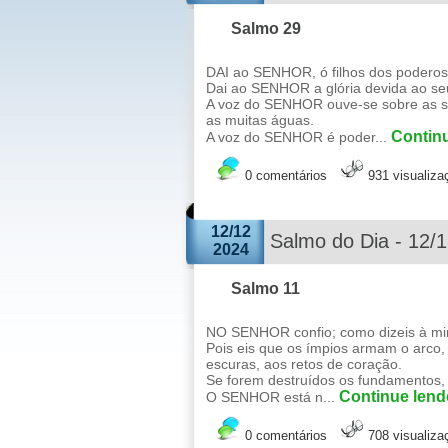
Salmo 29
DAI ao SENHOR, ó filhos dos poderos
Dai ao SENHOR a glória devida ao s
A voz do SENHOR ouve-se sobre as su
as muitas águas.
Continu
A voz do SENHOR é poder...
0 comentários
931 visualiza
12/12
Salmo do Dia - 12/
2024
Salmo 11
NO SENHOR confio; como dizeis à mi
Pois eis que os ímpios armam o arco,
escuras, aos retos de coração.
Se forem destruídos os fundamentos, 
Continue lendo
O SENHOR está n...
0 comentários
708 visualiza