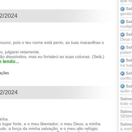
que n
Sa
gentio
12/2024
Sa
multip
Sa
Deus 
 louvor, pois o teu nome está perto, as tuas maravilhas o
Sa
, julgarei retamente.
palav
o dissolvidos, mas eu fortaleci as suas colunas. (Selá.)
Sa
 lendo...
na tua 
Sa
zações
confio
Sa
quão a
12/2024
Salmo
todo o
Salmo
SENHO
inha.
ugar forte, e o meu libertador; o meu Deus, a minha
Salmo
do, a força da minha salvação, e o meu alto refúgio.
à minh