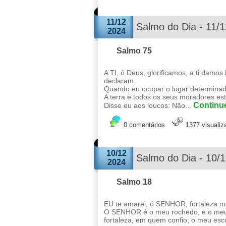
11/12
Salmo do Dia - 11/
2024
Salmo 75
A TI, ó Deus, glorificamos, a ti damos
declaram.
Quando eu ocupar o lugar determinado
A terra e todos os seus moradores estã
Continue
Disse eu aos loucos: Não...
0 comentários
1377 visuali
10/12
Salmo do Dia - 10/
2024
Salmo 18
EU te amarei, ó SENHOR, fortaleza m
O SENHOR é o meu rochedo, e o meu l
fortaleza, em quem confio; o meu escu