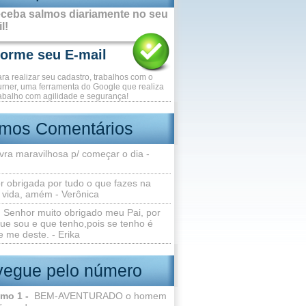
ceba salmos diariamente no seu
l!
ara realizar seu cadastro, trabalhos com o
rner, uma ferramenta do Google que realiza
abalho com agilidade e segurança!
imos Comentários
vra maravilhosa p/ começar o dia -
r obrigada por tudo o que fazes na
 vida, amém - Verônica
Senhor muito obrigado meu Pai, por
ue sou e que tenho,pois se tenho é
 me deste. - Erika
egue pelo número
lmo 1 -
BEM-AVENTURADO o homem