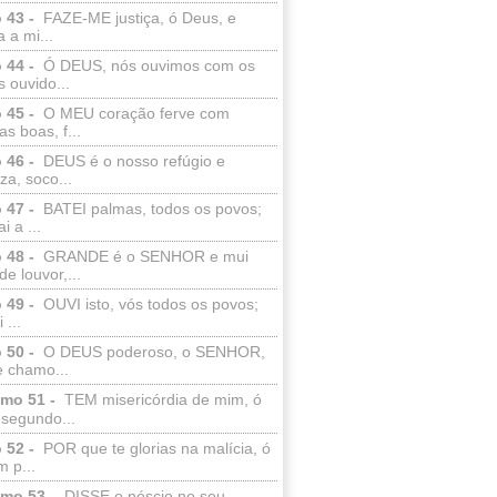
 43 -
FAZE-ME justiça, ó Deus, e
a a mi...
 44 -
Ó DEUS, nós ouvimos com os
 ouvido...
 45 -
O MEU coração ferve com
as boas, f...
 46 -
DEUS é o nosso refúgio e
eza, soco...
 47 -
BATEI palmas, todos os povos;
i a ...
 48 -
GRANDE é o SENHOR e mui
de louvor,...
 49 -
OUVI isto, vós todos os povos;
 ...
 50 -
O DEUS poderoso, o SENHOR,
e chamo...
lmo 51 -
TEM misericórdia de mim, ó
 segundo...
 52 -
POR que te glorias na malícia, ó
 p...
lmo 53 -
DISSE o néscio no seu