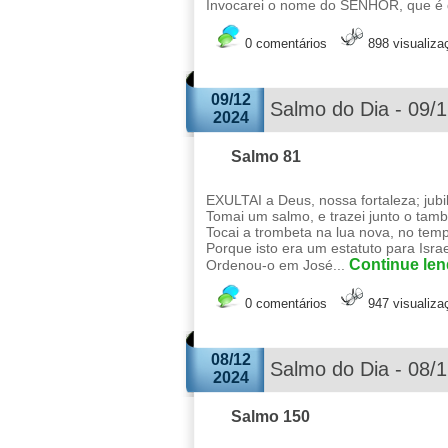
Invocarei o nome do SENHOR, que é dign
0 comentários
898 visualiza
09/12
Salmo do Dia - 09/
2024
Salmo 81
EXULTAI a Deus, nossa fortaleza; jubi
Tomai um salmo, e trazei junto o tamb
Tocai a trombeta na lua nova, no tem
Porque isto era um estatuto para Isra
Continue lend
Ordenou-o em José...
0 comentários
947 visualiza
08/12
Salmo do Dia - 08/
2024
Salmo 150