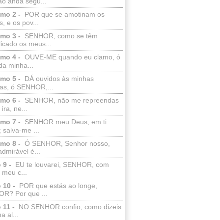
ão anda segu...
lmo 2 -
POR que se amotinam os
s, e os pov...
lmo 3 -
SENHOR, como se têm
licado os meus...
lmo 4 -
OUVE-ME quando eu clamo, ó
da minha...
lmo 5 -
DÁ ouvidos às minhas
ras, ó SENHOR,...
lmo 6 -
SENHOR, não me repreendas
ira, ne...
lmo 7 -
SENHOR meu Deus, em ti
; salva-me ...
lmo 8 -
Ó SENHOR, Senhor nosso,
dmirável é...
 9 -
EU te louvarei, SENHOR, com
 meu c...
 10 -
POR que estás ao longe,
R? Por que ...
 11 -
NO SENHOR confio; como dizeis
a al...