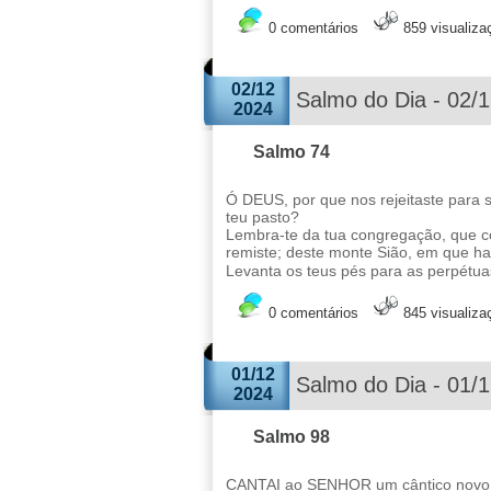
0 comentários
859 visualiza
02/12
Salmo do Dia - 02/
2024
Salmo 74
Ó DEUS, por que nos rejeitaste para 
teu pasto?
Lembra-te da tua congregação, que c
remiste; deste monte Sião, em que ha
Levanta os teus pés para as perpétua
0 comentários
845 visualiza
01/12
Salmo do Dia - 01/
2024
Salmo 98
CANTAI ao SENHOR um cântico novo, p