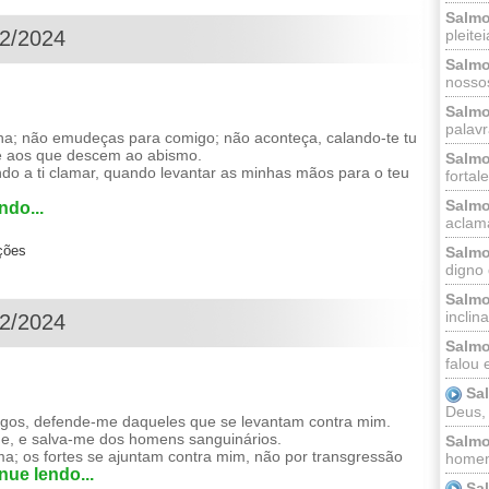
Salmo
pleitei
12/2024
Salmo
nossos
Salmo
palavr
a; não emudeças para comigo; não aconteça, calando-te tu
e aos que descem ao abismo.
Salmo
do a ti clamar, quando levantar as minhas mãos para o teu
fortal
Salmo
ndo...
aclama
ções
Salmo
digno 
Salmo
inclinai
12/2024
Salmo
falou 
Sa
Deus,
gos, defende-me daqueles que se levantam contra mim.
de, e salva-me dos homens sanguinários.
Salmo
ma; os fortes se ajuntam contra mim, não por transgressão
homem
nue lendo...
Sa