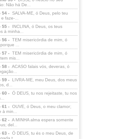
o: Não há De...
 54 -
SALVA-ME, ó Deus, pelo teu
e faze-...
 55 -
INCLINA, ó Deus, os teus
s à minha...
 56 -
TEM misericórdia de mim, ó
porque ...
 57 -
TEM misericórdia de mim, ó
tem mis...
 58 -
ACASO falais vós, deveras, ó
egação...
 59 -
LIVRA-ME, meu Deus, dos meus
s, d...
 60 -
Ó DEUS, tu nos rejeitaste, tu nos
...
 61 -
OUVE, ó Deus, o meu clamor;
 à min...
 62 -
A MINHA alma espera somente
s; del...
 63 -
Ó DEUS, tu és o meu Deus, de
ada t...