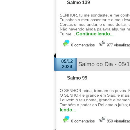
Salmo 139
SENHOR, tu me sondaste, e me conh
Tu sabes o meu assentar e o meu lev
Cercas o meu andar, e o meu deitar;
Não havendo ainda palavra alguma na
Continue lendo...
Tu me...
0 comentários
977 visualiza
05/12
Salmo do Dia - 05/
2024
Salmo 99
O SENHOR reina; tremam os povos. El
O SENHOR é grande em Sião, e mais a
Louvem o teu nome, grande e tremend
Também o poder do Rei ama o juízo; tu
lendo...
0 comentários
850 visualiza