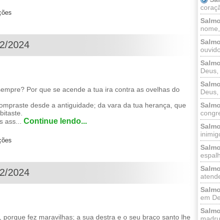
coraçã
ções
Salmo
nome, 
Salmo
12/2024
ouvido
Salmo
Deus, 
Salmo
sempre? Por que se acende a tua ira contra as ovelhas do
Deus, 
ompraste desde a antiguidade; da vara da tua herança, que
Salmo
bitaste.
congr
Continue lendo...
s ass...
Salmo
inimigo
ções
Salmo
espalh
Salmo
12/2024
atende
Salmo
em Deu
Salmo
orque fez maravilhas; a sua destra e o seu braço santo lhe
madrug