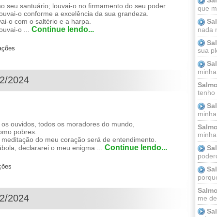
seu santuário; louvai-o no firmamento do seu poder.
que m
louvai-o conforme a excelência da sua grandeza.
Sa
i-o com o saltério e a harpa.
Continue lendo...
nada m
uvai-o ...
Sa
zações
sua pl
Sa
minha
12/2024
Salmo
tenho
Sa
minha 
ai os ouvidos, todos os moradores do mundo,
Salmo
como pobres.
minha;
 a meditação do meu coração será de entendimento.
Continue lendo...
Sa
ábola; declararei o meu enigma ...
podero
ções
Sa
porque
Salmo
12/2024
me dei
Sa