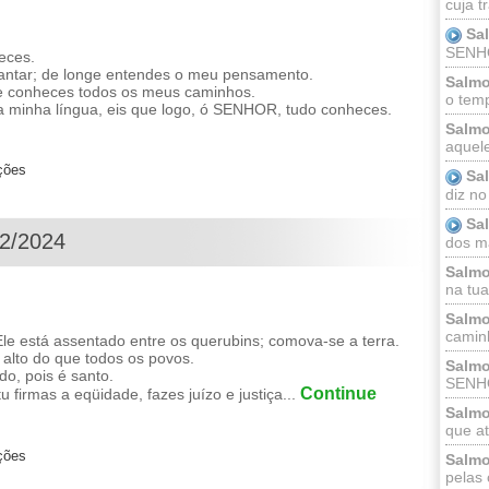
cuja t
Sa
SENHOR
eces.
antar; de longe entendes o meu pensamento.
Salmo
 e conheces todos os meus caminhos.
o temp
 minha língua, eis que logo, ó SENHOR, tudo conheces.
Salmo
aquele
ções
Sa
diz no
Sa
12/2024
dos ma
Salmo
na tua 
Salmo
caminh
e está assentado entre os querubins; comova-se a terra.
lto do que todos os povos.
Salmo
o, pois é santo.
SENHO
Continue
 firmas a eqüidade, fazes juízo e justiça...
Salmo
que at
ções
Salmo
pelas 