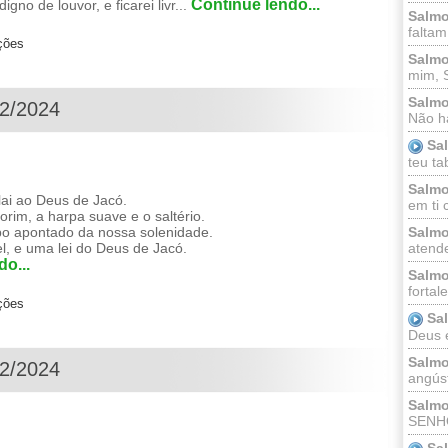
Continue lendo...
o de louvor, e ficarei livr...
Salmo
faltam
ções
Salmo
mim, 
Salmo
12/2024
Não há
Sa
teu ta
Salmo
lai ao Deus de Jacó.
em ti 
orim, a harpa suave e o saltério.
po apontado da nossa solenidade.
Salmo
el, e uma lei do Deus de Jacó.
atende
o...
Salmo
fortal
ções
Sa
Deus e 
Salmo
12/2024
angúst
Salmo
SENHO
Sa