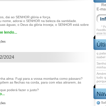
Re
E-mai
os, dai ao SENHOR glória e força.
eu nome, adorai o SENHOR na beleza da santidade.
as águas; o Deus da glória troveja; o SENHOR está sobre
* P
FeedBu
e lendo...
esse tr
ções
Últ
q pala
12/2024
isabel
Senho
minha
Amém 
tudo q
nha alma: Fugi para a vossa montanha como pássaro?
porque
 põem as flechas na corda, para com elas atirarem, às
que poderá fazer o justo?
Nav
...
Sa
ções