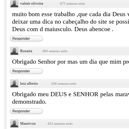
valmir oliveira
·
675 semanas atrás
muito bom esse trabalho ,que cada dia Deus 
deixar uma dica no cabeçalho do site se poss
Deus com d maiusculo. Deus abencoe .
Responder
Rozaria
·
664 semanas atrás
Obrigado Senhor por mas um dia que mim p
Responder
luiz alberto
·
636 semanas atrás
Obrigado meu DEUS e SENHOR pelas marav
demonstrado.
Responder
Maurivon
·
632 semanas atrás