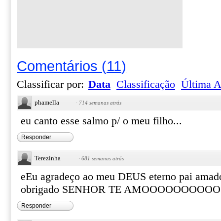
Comentários
(
11
)
Classificar por:
Data
Classificação
Última A
phamella
·
714 semanas atrás
eu canto esse salmo p/ o meu filho...
Responder
Terezinha
·
681 semanas atrás
eEu agradeço ao meu DEUS eterno pai amado 
obrigado SENHOR TE AMOOOOOOOOOO
Responder