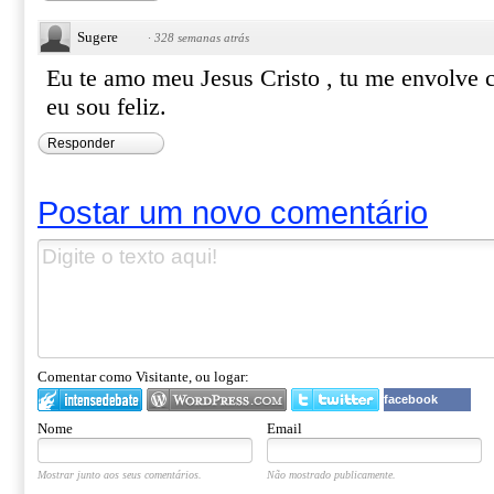
Sugere
·
328 semanas atrás
Eu te amo meu Jesus Cristo , tu me envolve 
eu sou feliz.
Responder
Postar um novo comentário
Comentar como Visitante, ou logar:
facebook
Nome
Email
Mostrar junto aos seus comentários.
Não mostrado publicamente.