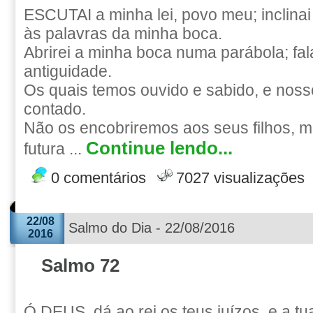
ESCUTAI a minha lei, povo meu; inclina
às palavras da minha boca.
Abrirei a minha boca numa parábola; fa
antiguidade.
Os quais temos ouvido e sabido, e noss
contado.
Não os encobriremos aos seus filhos, 
Continue lendo...
futura ...
0 comentários
7027 visualizações
22/08
Salmo do Dia - 22/08/2016
2016
Salmo 72
Ó DEUS, dá ao rei os teus juízos, e a tua