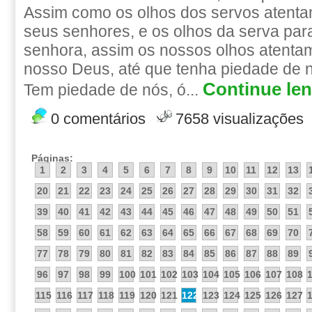
Assim como os olhos dos servos atent
seus senhores, e os olhos da serva pa
senhora, assim os nossos olhos atent
nosso Deus, até que tenha piedade de 
Continue len
Tem piedade de nós, ó...
0 comentários
7658 visualizações
Páginas:
1
2
3
4
5
6
7
8
9
10
11
12
13
20
21
22
23
24
25
26
27
28
29
30
31
32
39
40
41
42
43
44
45
46
47
48
49
50
51
58
59
60
61
62
63
64
65
66
67
68
69
70
77
78
79
80
81
82
83
84
85
86
87
88
89
96
97
98
99
100
101
102
103
104
105
106
107
108
115
116
117
118
119
120
121
122
123
124
125
126
127