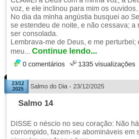
CLAMEI a Deus com a minha voz, a Deu
voz, e ele inclinou para mim os ouvidos.
No dia da minha angústia busquei ao S
se estendeu de noite, e não cessava; a
ser consolada.
Lembrava-me de Deus, e me perturbei; 
Continue lendo...
meu...
0 comentários
1335 visualizações
23/12
Salmo do Dia - 23/12/2025
2025
Salmo 14
DISSE o néscio no seu coração: Não h
corrompido, fazem-se abomináveis em s