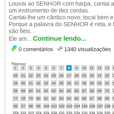
Louvai ao SENHOR com harpa, cantai a e
um instrumento de dez cordas.
Cantai-lhe um cântico novo; tocai bem e
Porque a palavra do SENHOR é reta, e 
são fiéis.
Continue lendo...
Ele am...
0 comentários
1340 visualizações
Páginas:
1
2
3
4
5
6
7
8
9
10
11
12
13
20
21
22
23
24
25
26
27
28
29
30
31
32
39
40
41
42
43
44
45
46
47
48
49
50
51
58
59
60
61
62
63
64
65
66
67
68
69
70
77
78
79
80
81
82
83
84
85
86
87
88
89
96
97
98
99
100
101
102
103
104
105
106
107
108
115
116
117
118
119
120
121
122
123
124
125
126
127