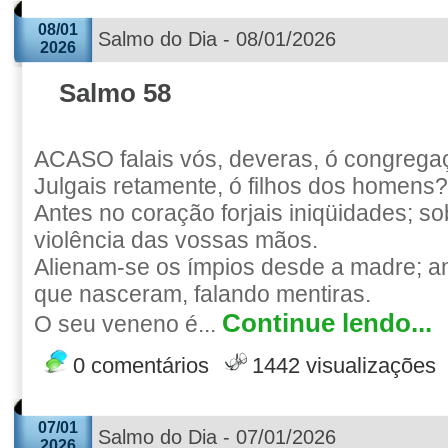
08/01
Salmo do Dia - 08/01/2026
2026
Salmo 58
ACASO falais vós, deveras, ó congregaç
Julgais retamente, ó filhos dos homens?
Antes no coração forjais iniqüidades; so
violência das vossas mãos.
Alienam-se os ímpios desde a madre; 
que nasceram, falando mentiras.
Continue lendo...
O seu veneno é...
0 comentários
1442 visualizações
07/01
Salmo do Dia - 07/01/2026
2026