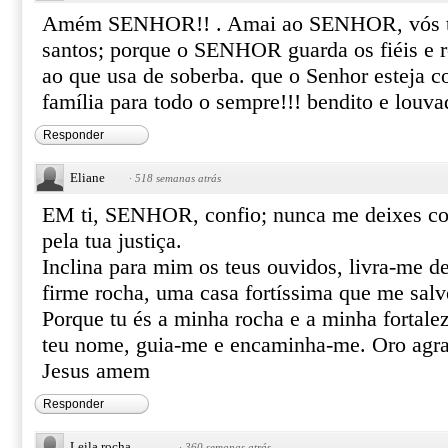
Amém SENHOR!! . Amai ao SENHOR, vós to
santos; porque o SENHOR guarda os fiéis e r
ao que usa de soberba. que o Senhor esteja
família para todo o sempre!!! bendito e louv
Responder
Eliane
·
518 semanas atrás
EM ti, SENHOR, confio; nunca me deixes co
pela tua justiça.
Inclina para mim os teus ouvidos, livra-me d
firme rocha, uma casa fortíssima que me salv
Porque tu és a minha rocha e a minha fortale
teu nome, guia-me e encaminha-me. Oro agr
Jesus amem
Responder
Leila rocha.
·
360 semanas atrás