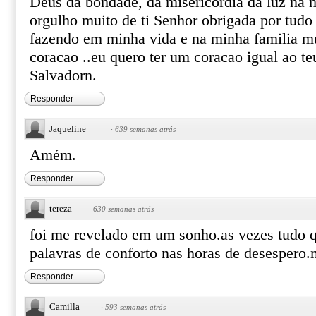
Deus da bondade, da misericordia da luz na 
orgulho muito de ti Senhor obrigada por tudo 
fazendo em minha vida e na minha familia m
coracao ..eu quero ter um coracao igual ao t
Salvadorn.
Responder
Jaqueline
·
639 semanas atrás
Amém.
Responder
tereza
·
630 semanas atrás
foi me revelado em um sonho.as vezes tudo q
palavras de conforto nas horas de desespero
Responder
Camilla
·
593 semanas atrás