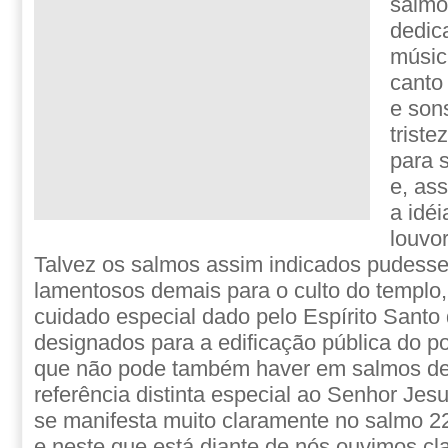
salmo
dedic
músic
canto
e son
triste
para 
e, ass
a idé
louvo
Talvez os salmos assim indicados pudesse
lamentosos demais para o culto do templo
cuidado especial dado pelo Espírito Santo
designados para a edificação pública do p
que não pode também haver em salmos d
referência distinta especial ao Senhor Jes
se manifesta muito claramente no salmo 22,
e neste que está diante de nós ouvimos c