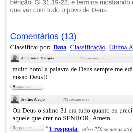
bênção, Sl 31.19-22; e termina mostrando
que ver com todo o povo de Deus.
Comentários
(
13
)
Classificar por:
Data
Classificação
Última A
Anderson s. Marques
·
752 semanas atrás
muito bom! a palavra de Deus sempre me edif
nosso Deus!!
Responder
Sevrino Araujo
·
751 semanas atrás
Oh Deus o salmo 31 era tudo quanto eu prec
aquele que crer no SENHOR, Amem.
1 resposta
Responder
·
ativo 750 semanas atrá