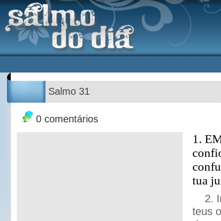
Salmo 31
0 comentários
1. E
confi
confu
tua ju
2. 
teus o