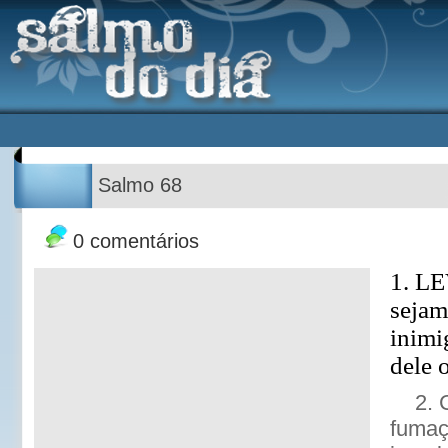
Salmo 68
0 comentários
1. L
sejam
inimi
dele 
2. 
fumaç