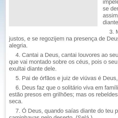
impel
se der
assim
diant
3. 
justos, e se regozijem na presença de Deu
alegria.
4. Cantai a Deus, cantai louvores ao se
que vai montado sobre os céus, pois o s
exultai diante dele.
5. Pai de órfãos e juiz de viúvas é Deus,
6. Deus faz que o solitário viva em famíl
estão presos em grilhões; mas os rebeldes
seca.
7. Ó Deus, quando saías diante do teu 
caminhavas pelo deserto, (Selá.)