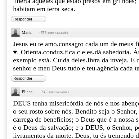
liberta aqueles que estão presos em grilhões;
habitam em terra seca.
Responder
Maria
·
558 semanas atrás
Jesus eu te amo.consagro cada um de meus fi
♥. Orienta.conduz.fica c eles.dá sabedoria. 
exemplo está. Cuida deles.livra da inveja. E
senhor e meu Deus.tudo e teu.agência cada
Responder
Eliane
·
512 semanas atrás
DEUS tenha misericórdia de nós e nos abenço
o seu rosto sobre nós. Bendito seja o Senhor,
carrega de benefícios; o Deus que é a nossa
é o Deus da salvação; e a DEUS, o Senhor, 
livramentos da morte. Deus, tu és tremendo d