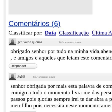
Comentários
(
6
)
Classificar por:
Data
Classificação
Última A
genivaldo queirós
·
675 semanas atrás
obrigado senhor por tudo na minha vida,aben
, e amigos e aqueles que leiam este comentá
Responder
JANE
·
667 semanas atrás
senhor obrigada por mais esta palavra de comf
comigo a todo o momemto livra-me das perse
passos pois glorias sempre irei te dar abra a
meu filho pois necessita neste momento ame