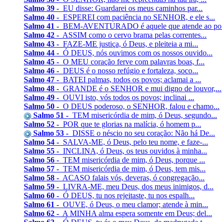
Salmo 39 -
EU disse: Guardarei os meus caminhos par...
Salmo 40 -
ESPEREI com paciência no SENHOR, e ele s...
Salmo 41 -
BEM-AVENTURADO é aquele que atende ao po.
Salmo 42 -
ASSIM como o cervo brama pelas correntes...
Salmo 43 -
FAZE-ME justiça, ó Deus, e pleiteia a mi...
Salmo 44 -
Ó DEUS, nós ouvimos com os nossos ouvido...
Salmo 45 -
O MEU coração ferve com palavras boas, f...
Salmo 46 -
DEUS é o nosso refúgio e fortaleza, soco...
Salmo 47 -
BATEI palmas, todos os povos; aclamai a ...
Salmo 48 -
GRANDE é o SENHOR e mui digno de louvor,...
Salmo 49 -
OUVI isto, vós todos os povos; inclinai ...
Salmo 50 -
O DEUS poderoso, o SENHOR, falou e chamo...
Salmo 51 -
TEM misericórdia de mim, ó Deus, segundo...
Salmo 52 -
POR que te glorias na malícia, ó homem p...
Salmo 53 -
DISSE o néscio no seu coração: Não há De...
Salmo 54 -
SALVA-ME, ó Deus, pelo teu nome, e faze-...
Salmo 55 -
INCLINA, ó Deus, os teus ouvidos à minha...
Salmo 56 -
TEM misericórdia de mim, ó Deus, porque ...
Salmo 57 -
TEM misericórdia de mim, ó Deus, tem mis...
Salmo 58 -
ACASO falais vós, deveras, ó congregação...
Salmo 59 -
LIVRA-ME, meu Deus, dos meus inimigos, d...
Salmo 60 -
Ó DEUS, tu nos rejeitaste, tu nos espalh...
Salmo 61 -
OUVE, ó Deus, o meu clamor; atende à min...
Salmo 62 -
A MINHA alma espera somente em Deus; del...