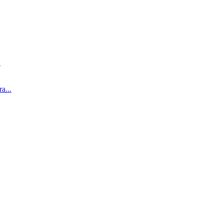
.
...