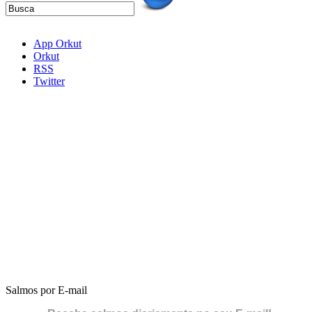
App Orkut
Orkut
RSS
Twitter
Salmos por E-mail