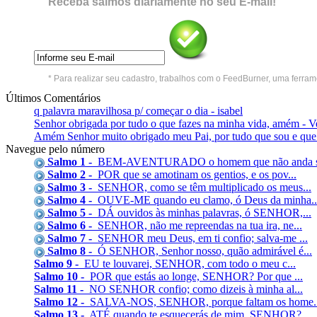
Receba salmos diariamente no seu E-mail!
* Para realizar seu cadastro, trabalhos com o FeedBurner, uma ferra
Últimos Comentários
q palavra maravilhosa p/ começar o dia - isabel
Senhor obrigada por tudo o que fazes na minha vida, amém - V
Amém Senhor muito obrigado meu Pai, por tudo que sou e que t
Navegue pelo número
Salmo 1 -
BEM-AVENTURADO o homem que não anda se
Salmo 2 -
POR que se amotinam os gentios, e os pov...
Salmo 3 -
SENHOR, como se têm multiplicado os meus...
Salmo 4 -
OUVE-ME quando eu clamo, ó Deus da minha..
Salmo 5 -
DÁ ouvidos às minhas palavras, ó SENHOR,...
Salmo 6 -
SENHOR, não me repreendas na tua ira, ne...
Salmo 7 -
SENHOR meu Deus, em ti confio; salva-me ...
Salmo 8 -
Ó SENHOR, Senhor nosso, quão admirável é...
Salmo 9 -
EU te louvarei, SENHOR, com todo o meu c...
Salmo 10 -
POR que estás ao longe, SENHOR? Por que ...
Salmo 11 -
NO SENHOR confio; como dizeis à minha al...
Salmo 12 -
SALVA-NOS, SENHOR, porque faltam os home..
Salmo 13 -
ATÉ quando te esquecerás de mim, SENHOR?...