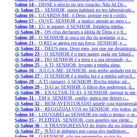
Salmo 14 -
DISSE o néscio no seu coração: Não há De...
Salmo 15 -
SENHOR, quem habitará no teu tabernáculo...
Salmo 16 -
GUARDA-ME, ó Deus, porque em ti confio.
Salmo 17 -
OUVE, SENHOR, a justiça; atende ao meu c...
Salmo 18 -
EU te amarei, ó SENHOR, fortaleza minha.
Salmo 19 -
OS céus declaram a glória de Deus e o fi...
Salmo 20 -
O SENHOR te ouça no dia da angústia, o n...
Salmo 21 -
O REI se alegra em tua força, SENHOR; e ...
Salmo 22 -
DEUS meu, Deus meu, por que me desampara..
Salmo 23 -
O SENHOR é o meu pastor, nada me faltará...
Salmo 24 -
DO SENHOR é a terra e a sua plenitude, o...
Salmo 25 -
A TI, SENHOR, levanto a minha alma.
Salmo 26 -
JULGA-ME, SENHOR, pois tenho andado em m.
Salmo 27 -
O SENHOR é a minha luz e a minha salvaçã...
Salmo 28 -
A TI clamarei, ó SENHOR, Rocha minha; nã...
Salmo 29 -
DAI ao SENHOR, ó filhos dos poderosos, d...
Salmo 30 -
EXALTAR-TE-EI, ó SENHOR, porque tu me e
Salmo 31 -
EM ti, SENHOR, confio; nunca me deixes c...
Salmo 32 -
BEM-AVENTURADO aquele cuja transgressão
Salmo 33 -
REGOZIJAI-VOS no SENHOR, vós justos, poi
Salmo 34 -
LOUVAREI ao SENHOR em todo o tempo; o se..
Salmo 35 -
PLEITEIA, SENHOR, com aqueles que pleite...
Salmo 36 -
A TRANSGRESSÃO do ímpio diz no íntimo do
Salmo 37 -
NÃO te indignes por causa dos malfeitore...
Salmo 38 -
Ó SENHOR, não me repreendas na tua ira, ...