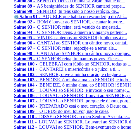
Salmo 88 -
SENHOR Deus da minha salvação, diante de...
Salmo 89 -
AS benignidades do SENHOR cantarei perpe...
Salmo 90 -
SENHOR, tu tens sido o nosso refúgio, de...
Salmo 91 -
AQUELE que habita no esconderijo do Altí...
Salmo 92 -
BOM é louvar ao SENHOR, e cantar louvore...
Salmo 93 -
O SENHOR reina; está vestido de majestad...
Salmo 94 -
Ó SENHOR Deus, a quem a vingança pertenc...
Salmo 95 -
VINDE, cantemos ao SENHOR; jubilemos à r...
Salmo 96 -
CANTAI ao SENHOR um cântico novo, cantai...
Salmo 97 -
O SENHOR reina; regozije-se a terra; ale...
Salmo 98 -
CANTAI ao SENHOR um cântico novo, porque..
Salmo 99 -
O SENHOR reina; tremam os povos. Ele est...
Salmo 100 -
CELEBRAI com júbilo ao SENHOR, todas as ..
Salmo 101 -
CANTAREI a misericórdia e o juízo; a ti,...
Salmo 102 -
SENHOR, ouve a minha oração, e chegue a ...
Salmo 103 -
BENDIZE, ó minha alma, ao SENHOR, e tudo..
Salmo 104 -
BENDIZE, ó minha alma, ao SENHOR! SENHO
Salmo 105 -
LOUVAI ao SENHOR, e invocai o seu nome; ...
Salmo 106 -
LOUVAI ao SENHOR. Louvai ao SENHOR, por
Salmo 107 -
LOUVAI ao SENHOR, porque ele é bom, porq..
Salmo 108 -
PREPARADO está o meu coração, ó Deus; ca...
Salmo 109 -
Ó DEUS do meu louvor, não te cales,
Salmo 110 -
DISSE o SENHOR ao meu Senhor: Assenta-te...
Salmo 111 -
LOUVAI ao SENHOR. Louvarei ao SENHOR de
Salmo 112 -
LOUVAI ao SENHOR. Bem-aventurado o home