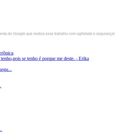
menta do Google que realiza esse trabalho com agilidade e segurança!
erônica
enho,pois se tenho é porque me deste. - Erika
gu...
.
.