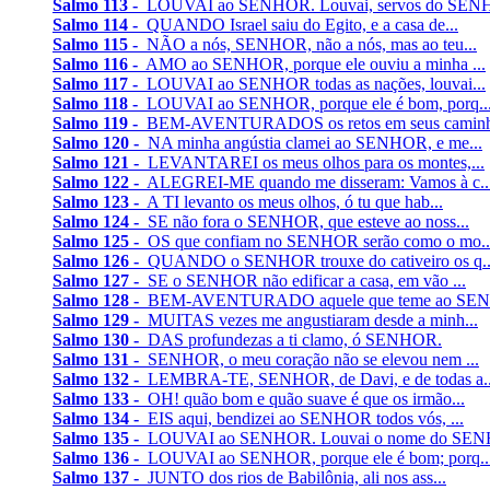
Salmo 113 -
LOUVAI ao SENHOR. Louvai, servos do SENH
Salmo 114 -
QUANDO Israel saiu do Egito, e a casa de...
Salmo 115 -
NÃO a nós, SENHOR, não a nós, mas ao teu...
Salmo 116 -
AMO ao SENHOR, porque ele ouviu a minha ...
Salmo 117 -
LOUVAI ao SENHOR todas as nações, louvai...
Salmo 118 -
LOUVAI ao SENHOR, porque ele é bom, porq..
Salmo 119 -
BEM-AVENTURADOS os retos em seus caminh
Salmo 120 -
NA minha angústia clamei ao SENHOR, e me...
Salmo 121 -
LEVANTAREI os meus olhos para os montes,...
Salmo 122 -
ALEGREI-ME quando me disseram: Vamos à c..
Salmo 123 -
A TI levanto os meus olhos, ó tu que hab...
Salmo 124 -
SE não fora o SENHOR, que esteve ao noss...
Salmo 125 -
OS que confiam no SENHOR serão como o mo..
Salmo 126 -
QUANDO o SENHOR trouxe do cativeiro os q..
Salmo 127 -
SE o SENHOR não edificar a casa, em vão ...
Salmo 128 -
BEM-AVENTURADO aquele que teme ao SEN
Salmo 129 -
MUITAS vezes me angustiaram desde a minh...
Salmo 130 -
DAS profundezas a ti clamo, ó SENHOR.
Salmo 131 -
SENHOR, o meu coração não se elevou nem ...
Salmo 132 -
LEMBRA-TE, SENHOR, de Davi, e de todas a..
Salmo 133 -
OH! quão bom e quão suave é que os irmão...
Salmo 134 -
EIS aqui, bendizei ao SENHOR todos vós, ...
Salmo 135 -
LOUVAI ao SENHOR. Louvai o nome do SENH
Salmo 136 -
LOUVAI ao SENHOR, porque ele é bom; porq..
Salmo 137 -
JUNTO dos rios de Babilônia, ali nos ass...