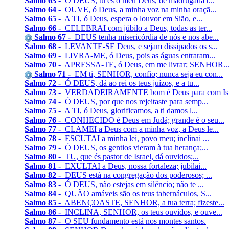
Salmo 63 -
Ó DEUS, tu és o meu Deus, de madrugada t...
Salmo 64 -
OUVE, ó Deus, a minha voz na minha oraçã...
Salmo 65 -
A TI, ó Deus, espera o louvor em Sião, e...
Salmo 66 -
CELEBRAI com júbilo a Deus, todas as ter...
Salmo 67 -
DEUS tenha misericórdia de nós e nos abe...
Salmo 68 -
LEVANTE-SE Deus, e sejam dissipados os s...
Salmo 69 -
LIVRA-ME, ó Deus, pois as águas entraram...
Salmo 70 -
APRESSA-TE, ó Deus, em me livrar; SENHOR..
Salmo 71 -
EM ti, SENHOR, confio; nunca seja eu con...
Salmo 72 -
Ó DEUS, dá ao rei os teus juízos, e a tu...
Salmo 73 -
VERDADEIRAMENTE bom é Deus para com Isra
Salmo 74 -
Ó DEUS, por que nos rejeitaste para semp...
Salmo 75 -
A TI, ó Deus, glorificamos, a ti damos l...
Salmo 76 -
CONHECIDO é Deus em Judá; grande é o seu...
Salmo 77 -
CLAMEI a Deus com a minha voz, a Deus le...
Salmo 78 -
ESCUTAI a minha lei, povo meu; inclinai ...
Salmo 79 -
Ó DEUS, os gentios vieram à tua herança;...
Salmo 80 -
TU, que és pastor de Israel, dá ouvidos;...
Salmo 81 -
EXULTAI a Deus, nossa fortaleza; jubilai...
Salmo 82 -
DEUS está na congregação dos poderosos; ...
Salmo 83 -
Ó DEUS, não estejas em silêncio; não te ...
Salmo 84 -
QUÃO amáveis são os teus tabernáculos, S...
Salmo 85 -
ABENÇOASTE, SENHOR, a tua terra; fizeste...
Salmo 86 -
INCLINA, SENHOR, os teus ouvidos, e ouve...
Salmo 87 -
O SEU fundamento está nos montes santos.