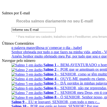
Salmos por E-mail
Receba salmos diariamente no seu E-mail!
* Para realizar seu cadastro, trabalhos com o FeedBurner, uma ferra
Últimos Comentários
q palavra maravilhosa p/ começar o dia - isabel
Senhor obrigada por tudo o que fazes na minha vida, amém - V
Amém Senhor muito obrigado meu Pai, por tudo que sou e que t
Navegue pelo número
Salmo 1 -
BEM-AVENTURADO o homem q
Salmo 2 -
POR que se amotinam os gentios
Salmo 3 -
SENHOR, como se têm multipl
Salmo 4 -
OUVE-ME quando eu clamo, ó
Salmo 5 -
DÁ ouvidos às minhas palavr
Salmo 6 -
SENHOR, não me repreendas na 
Salmo 7 -
SENHOR meu Deus, em ti confi
Salmo 8 -
Ó SENHOR, Senhor nosso, quã
Salmo 9 -
EU te louvarei, SENHOR, com todo o meu c...
Salmo 10 -
POR que estás ao longe, SENHOR? Por que ...