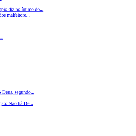
diz no íntimo do...
s malfeitore...
..
 Deus, segundo...
ção: Não há De...