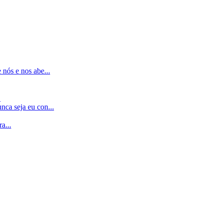
nós e nos abe...
.
ca seja eu con...
...