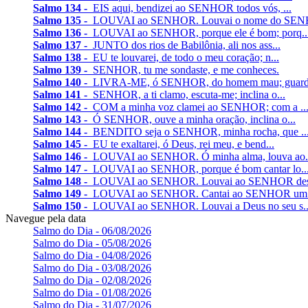
Salmo 134 -
EIS aqui, bendizei ao SENHOR todos vós, ...
Salmo 135 -
LOUVAI ao SENHOR. Louvai o nome do SENH
Salmo 136 -
LOUVAI ao SENHOR, porque ele é bom; porq..
Salmo 137 -
JUNTO dos rios de Babilônia, ali nos ass...
Salmo 138 -
EU te louvarei, de todo o meu coração; n...
Salmo 139 -
SENHOR, tu me sondaste, e me conheces.
Salmo 140 -
LIVRA-ME, ó SENHOR, do homem mau; guarda
Salmo 141 -
SENHOR, a ti clamo, escuta-me; inclina o...
Salmo 142 -
COM a minha voz clamei ao SENHOR; com a ..
Salmo 143 -
Ó SENHOR, ouve a minha oração, inclina o...
Salmo 144 -
BENDITO seja o SENHOR, minha rocha, que ..
Salmo 145 -
EU te exaltarei, ó Deus, rei meu, e bend...
Salmo 146 -
LOUVAI ao SENHOR. Ó minha alma, louva ao.
Salmo 147 -
LOUVAI ao SENHOR, porque é bom cantar lo..
Salmo 148 -
LOUVAI ao SENHOR. Louvai ao SENHOR desd
Salmo 149 -
LOUVAI ao SENHOR. Cantai ao SENHOR um c
Salmo 150 -
LOUVAI ao SENHOR. Louvai a Deus no seu s..
Navegue pela data
Salmo do Dia - 06/08/2026
Salmo do Dia - 05/08/2026
Salmo do Dia - 04/08/2026
Salmo do Dia - 03/08/2026
Salmo do Dia - 02/08/2026
Salmo do Dia - 01/08/2026
Salmo do Dia - 31/07/2026