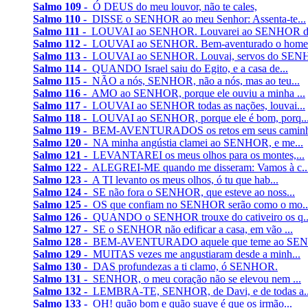
Salmo 109 -
Ó DEUS do meu louvor, não te cales,
Salmo 110 -
DISSE o SENHOR ao meu Senhor: Assenta-te...
Salmo 111 -
LOUVAI ao SENHOR. Louvarei ao SENHOR de
Salmo 112 -
LOUVAI ao SENHOR. Bem-aventurado o home
Salmo 113 -
LOUVAI ao SENHOR. Louvai, servos do SENH
Salmo 114 -
QUANDO Israel saiu do Egito, e a casa de...
Salmo 115 -
NÃO a nós, SENHOR, não a nós, mas ao teu...
Salmo 116 -
AMO ao SENHOR, porque ele ouviu a minha ...
Salmo 117 -
LOUVAI ao SENHOR todas as nações, louvai...
Salmo 118 -
LOUVAI ao SENHOR, porque ele é bom, porq..
Salmo 119 -
BEM-AVENTURADOS os retos em seus caminh
Salmo 120 -
NA minha angústia clamei ao SENHOR, e me...
Salmo 121 -
LEVANTAREI os meus olhos para os montes,...
Salmo 122 -
ALEGREI-ME quando me disseram: Vamos à c..
Salmo 123 -
A TI levanto os meus olhos, ó tu que hab...
Salmo 124 -
SE não fora o SENHOR, que esteve ao noss...
Salmo 125 -
OS que confiam no SENHOR serão como o mo..
Salmo 126 -
QUANDO o SENHOR trouxe do cativeiro os q..
Salmo 127 -
SE o SENHOR não edificar a casa, em vão ...
Salmo 128 -
BEM-AVENTURADO aquele que teme ao SEN
Salmo 129 -
MUITAS vezes me angustiaram desde a minh...
Salmo 130 -
DAS profundezas a ti clamo, ó SENHOR.
Salmo 131 -
SENHOR, o meu coração não se elevou nem ...
Salmo 132 -
LEMBRA-TE, SENHOR, de Davi, e de todas a..
Salmo 133 -
OH! quão bom e quão suave é que os irmão...