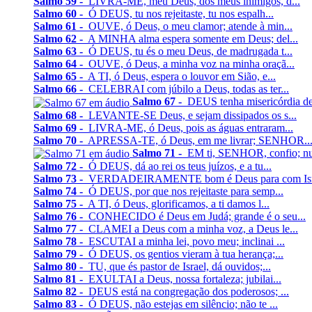
Salmo 59 -
LIVRA-ME, meu Deus, dos meus inimigos, d...
Salmo 60 -
Ó DEUS, tu nos rejeitaste, tu nos espalh...
Salmo 61 -
OUVE, ó Deus, o meu clamor; atende à min...
Salmo 62 -
A MINHA alma espera somente em Deus; del...
Salmo 63 -
Ó DEUS, tu és o meu Deus, de madrugada t...
Salmo 64 -
OUVE, ó Deus, a minha voz na minha oraçã...
Salmo 65 -
A TI, ó Deus, espera o louvor em Sião, e...
Salmo 66 -
CELEBRAI com júbilo a Deus, todas as ter...
Salmo 67 -
DEUS tenha misericórdia de 
Salmo 68 -
LEVANTE-SE Deus, e sejam dissipados os s...
Salmo 69 -
LIVRA-ME, ó Deus, pois as águas entraram...
Salmo 70 -
APRESSA-TE, ó Deus, em me livrar; SENHOR..
Salmo 71 -
EM ti, SENHOR, confio; nun
Salmo 72 -
Ó DEUS, dá ao rei os teus juízos, e a tu...
Salmo 73 -
VERDADEIRAMENTE bom é Deus para com Isra
Salmo 74 -
Ó DEUS, por que nos rejeitaste para semp...
Salmo 75 -
A TI, ó Deus, glorificamos, a ti damos l...
Salmo 76 -
CONHECIDO é Deus em Judá; grande é o seu...
Salmo 77 -
CLAMEI a Deus com a minha voz, a Deus le...
Salmo 78 -
ESCUTAI a minha lei, povo meu; inclinai ...
Salmo 79 -
Ó DEUS, os gentios vieram à tua herança;...
Salmo 80 -
TU, que és pastor de Israel, dá ouvidos;...
Salmo 81 -
EXULTAI a Deus, nossa fortaleza; jubilai...
Salmo 82 -
DEUS está na congregação dos poderosos; ...
Salmo 83 -
Ó DEUS, não estejas em silêncio; não te ...