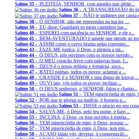
Salmo 35 -
PLEITEIA, SENHOR, com aqueles que pleite...
Salmo 36 -
A TRANSGRESSÃO do ímpio 
Salmo 37 -
NÃO te indignes por causa do
Salmo 38 -
Ó SENHOR, não me repreendas na tua ira, ...
Salmo 39 -
EU disse: Guardarei os meus caminhos par...
Salmo 40 -
ESPEREI com paciência no SENHOR, e ele s...
Salmo 41 -
BEM-AVENTURADO é aquele que atende ao po.
Salmo 42 -
ASSIM como o cervo brama pelas correntes...
Salmo 43 -
FAZE-ME justiça, ó Deus, e pleiteia a mi...
Salmo 44 -
Ó DEUS, nós ouvimos com os nossos ouvido...
Salmo 45 -
O MEU coração ferve com palavras boas, f...
Salmo 46 -
DEUS é o nosso refúgio e fortaleza, soco...
Salmo 47 -
BATEI palmas, todos os povos; aclamai a ...
Salmo 48 -
GRANDE é o SENHOR e mui digno de louvor,...
Salmo 49 -
OUVI isto, vós todos os povos; inclinai ...
Salmo 50 -
O DEUS poderoso, o SENHOR, falou e chamo...
Salmo 51 -
TEM misericórdia de mim, ó
Salmo 52 -
POR que te glorias na malícia, ó homem p...
Salmo 53 -
DISSE o néscio no seu cora
Salmo 54 -
SALVA-ME, ó Deus, pelo teu nome, e faze-...
Salmo 55 -
INCLINA, ó Deus, os teus ouvidos à minha...
Salmo 56 -
TEM misericórdia de mim, ó Deus, porque ...
Salmo 57 -
TEM misericórdia de mim, ó Deus, tem mis...
Salmo 58 -
ACASO falais vós, deveras, ó congregação...