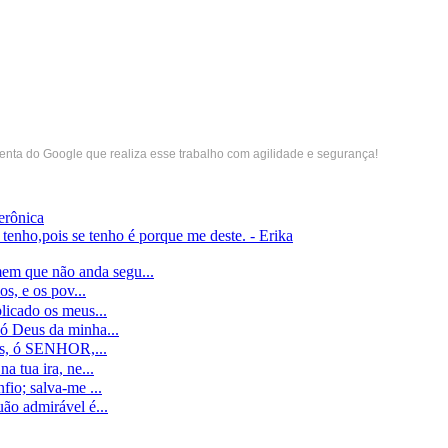
menta do Google que realiza esse trabalho com agilidade e segurança!
erônica
enho,pois se tenho é porque me deste. - Erika
ue não anda segu...
, e os pov...
icado os meus...
 Deus da minha...
as, ó SENHOR,...
tua ira, ne...
o; salva-me ...
o admirável é...