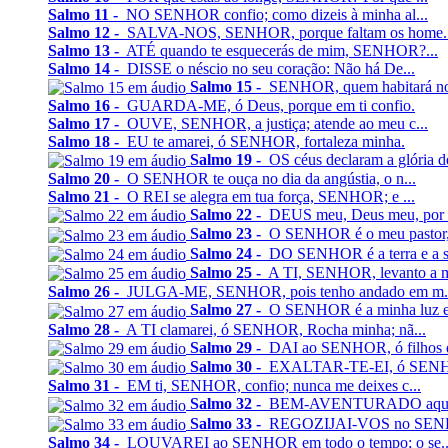
Salmo 11 -
NO SENHOR confio; como dizeis à minha al...
Salmo 12 -
SALVA-NOS, SENHOR, porque faltam os home..
Salmo 13 -
ATÉ quando te esquecerás de mim, SENHOR?...
Salmo 14 -
DISSE o néscio no seu coração: Não há De...
Salmo 15 -
SENHOR, quem habitará no t
Salmo 16 -
GUARDA-ME, ó Deus, porque em ti confio.
Salmo 17 -
OUVE, SENHOR, a justiça; atende ao meu c...
Salmo 18 -
EU te amarei, ó SENHOR, fortaleza minha.
Salmo 19 -
OS céus declaram a glória de
Salmo 20 -
O SENHOR te ouça no dia da angústia, o n...
Salmo 21 -
O REI se alegra em tua força, SENHOR; e ...
Salmo 22 -
DEUS meu, Deus meu, por q
Salmo 23 -
O SENHOR é o meu pastor, n
Salmo 24 -
DO SENHOR é a terra e a sua
Salmo 25 -
A TI, SENHOR, levanto a m
Salmo 26 -
JULGA-ME, SENHOR, pois tenho andado em m.
Salmo 27 -
O SENHOR é a minha luz e a
Salmo 28 -
A TI clamarei, ó SENHOR, Rocha minha; nã...
Salmo 29 -
DAI ao SENHOR, ó filhos do
Salmo 30 -
EXALTAR-TE-EI, ó SENHOR
Salmo 31 -
EM ti, SENHOR, confio; nunca me deixes c...
Salmo 32 -
BEM-AVENTURADO aquele c
Salmo 33 -
REGOZIJAI-VOS no SENHOR,
Salmo 34 -
LOUVAREI ao SENHOR em todo o tempo; o se..