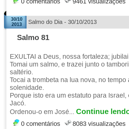
0 comentários
9461 visualizações
30/10
Salmo do Dia - 30/10/2013
2013
Salmo 81
EXULTAI a Deus, nossa fortaleza; jubila
Tomai um salmo, e trazei junto o tambor
saltério.
Tocai a trombeta na lua nova, no tempo
solenidade.
Porque isto era um estatuto para Israel,
Jacó.
Continue lendo
Ordenou-o em José...
0 comentários
8083 visualizações