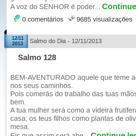
Continue 
A voz do SENHOR é poder...
0 comentários
9685 visualizações
12/11
Salmo do Dia - 12/11/2013
2013
Salmo 128
BEM-AVENTURADO aquele que teme a
nos seus caminhos.
Pois comerás do trabalho das tuas mãos; 
bem.
A tua mulher será como a videira frutífe
casa; os teus filhos como plantas de oliv
mesa.
Continue len
Eis que assim será abe...