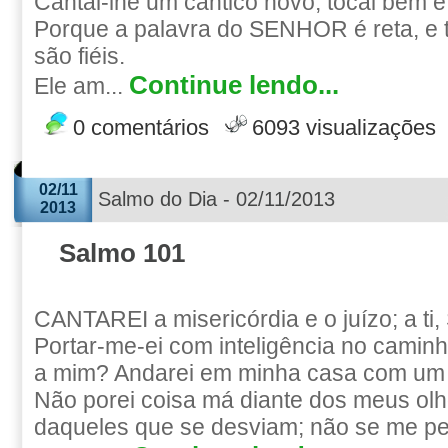
Cantai-lhe um cântico novo; tocai bem e
Porque a palavra do SENHOR é reta, e 
são fiéis.
Continue lendo...
Ele am...
0 comentários
6093 visualizações
02/11
Salmo do Dia - 02/11/2013
2013
Salmo 101
CANTAREI a misericórdia e o juízo; a ti
Portar-me-ei com inteligência no caminh
a mim? Andarei em minha casa com um 
Não porei coisa má diante dos meus olh
daqueles que se desviam; não se me pe