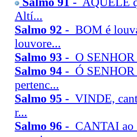
Salmo 91 -
AQUELE que
Altí...
Salmo 92 -
BOM é louva
louvore...
Salmo 93 -
O SENHOR rei
Salmo 94 -
Ó SENHOR De
pertenc...
Salmo 95 -
VINDE, cant
r...
Salmo 96 -
CANTAI ao 