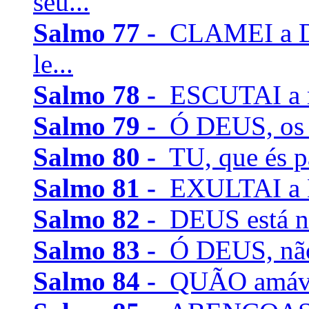
seu...
Salmo 77 -
CLAMEI a De
le...
Salmo 78 -
ESCUTAI a mi
Salmo 79 -
Ó DEUS, os g
Salmo 80 -
TU, que és pa
Salmo 81 -
EXULTAI a Deu
Salmo 82 -
DEUS está na
Salmo 83 -
Ó DEUS, não e
Salmo 84 -
QUÃO amáveis