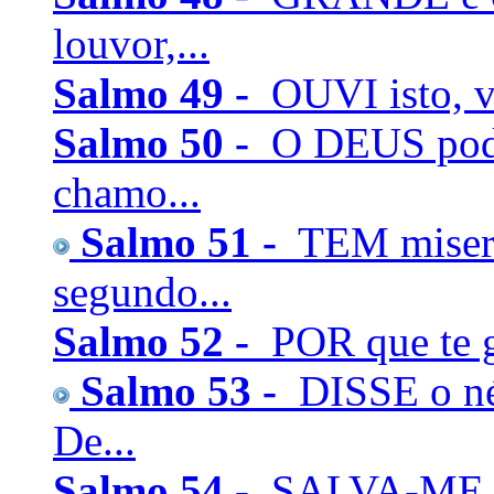
louvor,...
Salmo 49 -
OUVI isto, vó
Salmo 50 -
O DEUS pode
chamo...
Salmo 51 -
TEM miseri
segundo...
Salmo 52 -
POR que te g
Salmo 53 -
DISSE o né
De...
Salmo 54 -
SALVA-ME, ó 