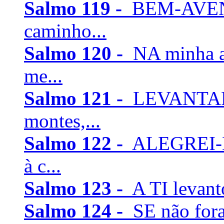
Salmo 119 -
BEM-AVENT
caminho...
Salmo 120 -
NA minha a
me...
Salmo 121 -
LEVANTAREI
montes,...
Salmo 122 -
ALEGREI-M
à c...
Salmo 123 -
A TI levanto
Salmo 124 -
SE não for