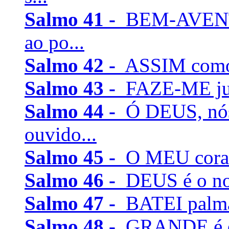
Salmo 41 -
BEM-AVENTU
ao po...
Salmo 42 -
ASSIM como o
Salmo 43 -
FAZE-ME justi
Salmo 44 -
Ó DEUS, nós
ouvido...
Salmo 45 -
O MEU coraçã
Salmo 46 -
DEUS é o noss
Salmo 47 -
BATEI palmas
Salmo 48 -
GRANDE é o