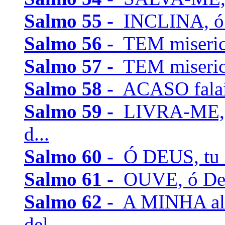
Salmo 55 -
INCLINA, ó D
Salmo 56 -
TEM misericó
Salmo 57 -
TEM misericó
Salmo 58 -
ACASO falais
Salmo 59 -
LIVRA-ME, m
d...
Salmo 60 -
Ó DEUS, tu no
Salmo 61 -
OUVE, ó Deus
Salmo 62 -
A MINHA alm
del...