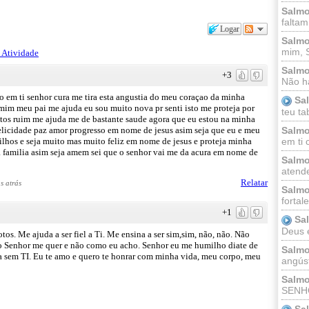
Salmo
faltam
Logar
Salmo
mim, 
 Atividade
Salmo
+3
Não há
o em ti senhor cura me tira esta angustia do meu coraçao da minha
Sa
de mim meu pai me ajuda eu sou muito nova pr senti isto me proteja por
teu ta
ntos ruim me ajuda me de bastante saude agora que eu estou na minha
elicidade paz amor progresso em nome de jesus asim seja que eu e meu
Salmo
ilhos e seja muito mas muito feliz em nome de jesus e proteja minha
em ti 
familia asim seja amem sei que o senhor vai me da acura em nome de
Salmo
atende
Relatar
s atrás
Salmo
fortal
+1
Sa
Deus e 
tos. Me ajuda a ser fiel a Ti. Me ensina a ser sim,sim, não, não. Não
 o Senhor me quer e não como eu acho. Senhor eu me humilho diate de
Salmo
a sem TI. Eu te amo e quero te honrar com minha vida, meu corpo, meu
angúst
Salmo
SENHO
Sa