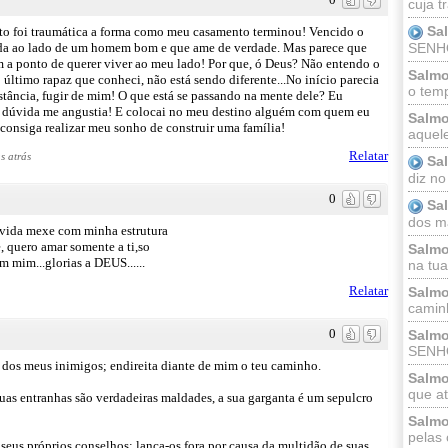
cuja t
Sa
anto foi traumática a forma como meu casamento terminou! Vencido o
vida ao lado de um homem bom e que ame de verdade. Mas parece que
SENHOR
 ponto de querer viver ao meu lado! Por que, ó Deus? Não entendo o
Salmo
último rapaz que conheci, não está sendo diferente...No início parecia
o temp
distância, fugir de mim! O que está se passando na mente dele? Eu
ssa dúvida me angustia! E colocai no meu destino alguém com quem eu
Salmo
consiga realizar meu sonho de construir uma família!
aquele
Relatar
s atrás
Sa
diz no
0
Sa
dos ma
a vida mexe com minha estrutura
e, quero amar somente a ti,so
Salmo
 mim...glorias a DEUS......
na tua 
Relatar
Salmo
caminh
0
Salmo
SENHO
 dos meus inimigos; endireita diante de mim o teu caminho.
Salmo
que at
suas entranhas são verdadeiras maldades, a sua garganta é um sepulcro
Salmo
pelas 
seus próprios conselhos; lança-os fora por causa da multidão de suas