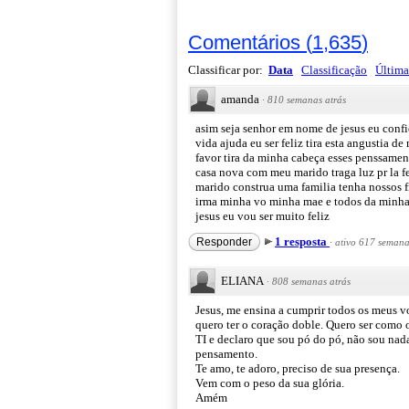
Comentários
(
1,635
)
Classificar por:
Data
Classificação
Última
amanda
·
810 semanas atrás
asim seja senhor em nome de jesus eu confi
vida ajuda eu ser feliz tira esta angustia 
favor tira da minha cabeça esses penssame
casa nova com meu marido traga luz pr la f
marido construa uma familia tenha nossos f
irma minha vo minha mae e todos da minha 
jesus eu vou ser muito feliz
1 resposta
Responder
·
ativo 617 semana
ELIANA
·
808 semanas atrás
Jesus, me ensina a cumprir todos os meus vo
quero ter o coração doble. Quero ser como
TI e declaro que sou pó do pó, não sou nad
pensamento.
Te amo, te adoro, preciso de sua presença.
Vem com o peso da sua glória.
Amém