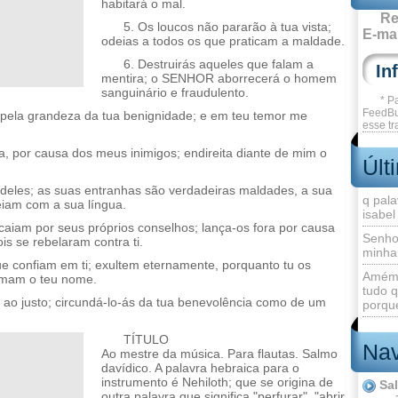
habitará o mal.
Re
5. Os loucos não pararão à tua vista;
E-mai
odeias a todos os que praticam a maldade.
6. Destruirás aqueles que falam a
mentira; o SENHOR aborrecerá o homem
sanguinário e fraudulento.
* P
FeedBu
 pela grandeza da tua benignidade; e em teu temor me
esse tr
, por causa dos meus inimigos; endireita diante de mim o
Últ
 deles; as suas entranhas são verdadeiras maldades, a sua
q pala
eiam com a sua língua.
isabel
caiam por seus próprios conselhos; lança-os fora por causa
Senho
is se rebelaram contra ti.
minha
e confiam em ti; exultem eternamente, porquanto tu os
Amém 
 amam o teu nome.
tudo q
ao justo; circundá-lo-ás da tua benevolência como de um
porque
TÍTULO
Nav
Ao mestre da música. Para flautas. Salmo
davídico. A palavra hebraica para o
instrumento é Nehiloth; que se origina de
Sa
outra palavra que significa "perfurar", "abrir