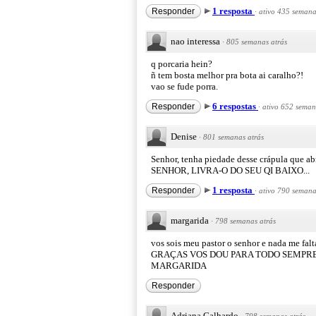
1 resposta
Responder
·
ativo 435 semana
nao interessa
·
805 semanas atrás
q porcaria hein?
ñ tem bosta melhor pra bota ai caralho?!
vao se fude porra.
6 respostas
Responder
·
ativo 652 seman
Denise
·
801 semanas atrás
Senhor, tenha piedade desse crápula que abr
SENHOR, LIVRA-O DO SEU QI BAIXO...
1 resposta
Responder
·
ativo 790 semana
margarida
·
798 semanas atrás
vos sois meu pastor o senhor e nada me falta
GRAÇAS VOS DOU PARA TODO SEMPRE.
MARGARIDA
Responder
Adriana Galhardo