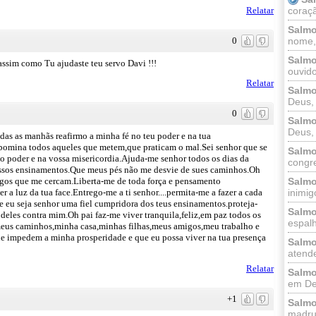
Relatar
coraçã
Salmo
0
nome, 
Salmo
ssim como Tu ajudaste teu servo Davi !!!
ouvido
Relatar
Salmo
Deus, 
0
Salmo
Deus, 
s as manhãs reafirmo a minha fé no teu poder e na tua
abomina todos aqueles que metem,que praticam o mal.Sei senhor que se
Salmo
o poder e na vossa misericordia.Ajuda-me senhor todos os dias da
congr
ssos ensinamentos.Que meus pés não me desvie de sues caminhos.Oh
gos que me cercam.Liberta-me de toda força e pensamento
Salmo
 a luz da tua face.Entrego-me a ti senhor....permita-me a fazer a cada
inimigo
 eu seja senhor uma fiel cumpridora dos teus ensinamentos.proteja-
Salmo
deles contra mim.Oh pai faz-me viver tranquila,feliz,em paz todos os
espalh
eus caminhos,minha casa,minhas filhas,meus amigos,meu trabalho e
ue impedem a minha prosperidade e que eu possa viver na tua presença
Salmo
atende
Relatar
Salmo
em Deu
+1
Salmo
madrug