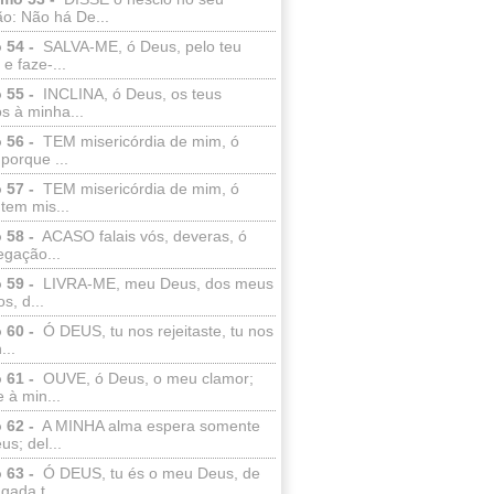
o: Não há De...
 54 -
SALVA-ME, ó Deus, pelo teu
e faze-...
 55 -
INCLINA, ó Deus, os teus
s à minha...
 56 -
TEM misericórdia de mim, ó
porque ...
 57 -
TEM misericórdia de mim, ó
tem mis...
 58 -
ACASO falais vós, deveras, ó
egação...
 59 -
LIVRA-ME, meu Deus, dos meus
s, d...
 60 -
Ó DEUS, tu nos rejeitaste, tu nos
...
 61 -
OUVE, ó Deus, o meu clamor;
 à min...
 62 -
A MINHA alma espera somente
s; del...
 63 -
Ó DEUS, tu és o meu Deus, de
ada t...