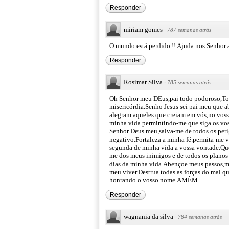
Responder
miriam gomes
·
787 semanas atrás
O mundo está perdido !! Ajuda nos Senhor a
Responder
Rosimar Silva
·
785 semanas atrás
Oh Senhor meu DEus,pai todo podoroso,Toda
misericórdia.Senho Jesus sei pai meu que 
alegram aqueles que creiam em vós,no voss
minha vida permintindo-me que siga os vo
Senhor Deus meu,salva-me de todos os peri
negativo.Fortaleza a minha fé.permita-me ver
segunda de minha vida a vossa vontade.Que
me dos meus inimigos e de todos os planos 
dias da minha vida.Abençoe meus passos,m
meu viver.Destrua todas as forças do mal q
honrando o vosso nome.AMÈM.
Responder
wagnania da silva
·
784 semanas atrás