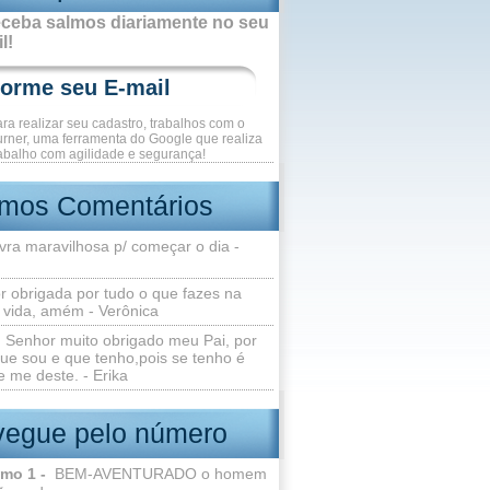
ceba salmos diariamente no seu
l!
ara realizar seu cadastro, trabalhos com o
rner, uma ferramenta do Google que realiza
abalho com agilidade e segurança!
imos Comentários
vra maravilhosa p/ começar o dia -
r obrigada por tudo o que fazes na
 vida, amém - Verônica
Senhor muito obrigado meu Pai, por
ue sou e que tenho,pois se tenho é
 me deste. - Erika
egue pelo número
lmo 1 -
BEM-AVENTURADO o homem