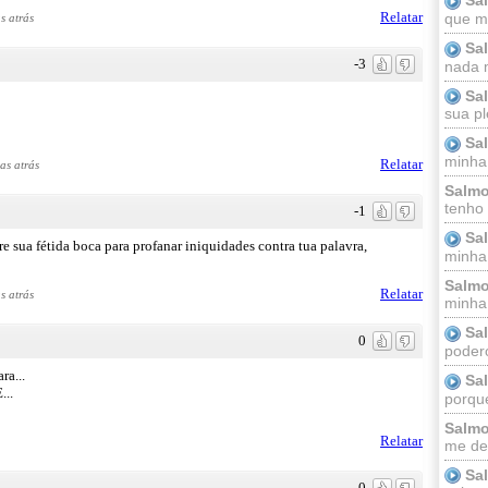
Relatar
que m
s atrás
Sa
-3
nada m
Sa
sua pl
Sa
minha
Relatar
as atrás
Salmo
tenho
-1
Sa
e sua fétida boca para profanar iniquidades contra tua palavra,
minha 
Salmo
Relatar
s atrás
minha;
Sa
0
podero
ra...
Sa
..
porque
Salmo
Relatar
me dei
Sa
0