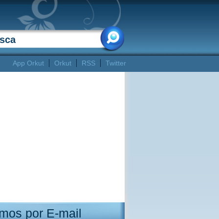
App Orkut
Orkut
RSS
Twitter
mos por E-mail