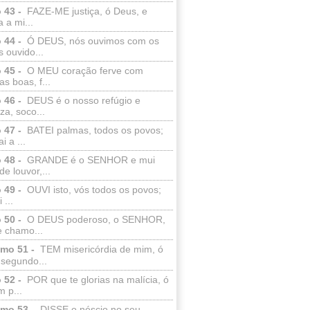
 43 -
FAZE-ME justiça, ó Deus, e
a a mi...
 44 -
Ó DEUS, nós ouvimos com os
 ouvido...
 45 -
O MEU coração ferve com
as boas, f...
 46 -
DEUS é o nosso refúgio e
eza, soco...
 47 -
BATEI palmas, todos os povos;
i a ...
 48 -
GRANDE é o SENHOR e mui
de louvor,...
 49 -
OUVI isto, vós todos os povos;
 ...
 50 -
O DEUS poderoso, o SENHOR,
e chamo...
lmo 51 -
TEM misericórdia de mim, ó
 segundo...
 52 -
POR que te glorias na malícia, ó
 p...
lmo 53 -
DISSE o néscio no seu