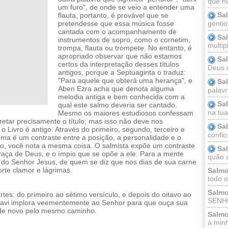
que n
um furo", de onde se veio a entender uma
Sa
flauta, portanto, é provável que se
gentio
pretendesse que essa música fosse
cantada com o acompanhamento de
Sa
instrumentos de sopro, como o cornetim,
multip
trompa, flauta ou trompete. No entanto, é
apropriado observar que não estamos
Sa
certos da interpretação desses títulos
Deus 
antigos, porque a Septuaginta o traduz:
"Para aquele que obterá uma herança", e
Sa
Aben Ezra acha que denota alguma
palav
melodia antiga e bem conhecida com a
Sa
qual este salmo deveria ser cantado.
na tua 
Mesmo os maiores estudiosos confessam
pretar precisamente o título; mas isso não deve nos
Sa
 Livro é antigo. Através do primeiro, segundo, terceiro e
confio
ema é um contraste entre a posição, a personalidade e o
lmo, você nota a mesma coisa. O salmista expõe um contraste
Sa
 graça de Deus, e o ímpio que se opõe a ele. Para a mente
quão a
 do Senhor Jesus, de quem se diz que nos dias de sua carne
orte clamor e lágrimas.
Salmo
todo o
Salmo
tes: do primeiro ao sétimo versículo, e depois do oitavo ao
SENHO
Davi implora veementemente ao Senhor para que ouça sua
 de novo pelo mesmo caminho.
Salmo
à minh