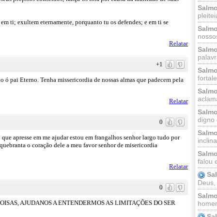
Salmo
pleitei
em ti; exultem eternamente, porquanto tu os defendes; e em ti se
Salmo
nossos
Relatar
Salmo
palavr
+1
Salmo
fortal
o ó pai Eterno. Tenha missericordia de nossas almas que padecem pela
Salmo
aclama
Relatar
Salmo
digno 
0
Salmo
so que apresse em me ajudar estou em frangalhos senhor largo tudo por
inclinai
quebranta o coração dele a meu favor senhor de misericordia
Salmo
falou 
Relatar
Sa
Deus,
0
Salmo
COISAS, AJUDANOS A ENTENDERMOS AS LIMITAÇÕES DO SER
homem
Sa