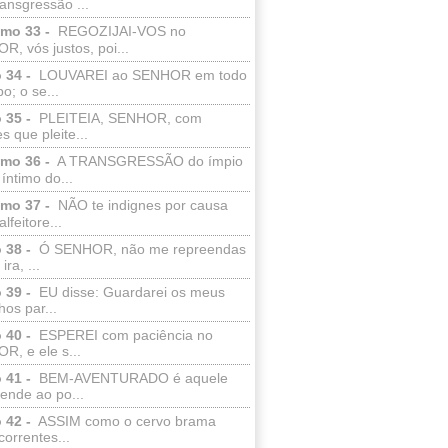
ransgressão ...
lmo 33 -
REGOZIJAI-VOS no
, vós justos, poi...
 34 -
LOUVAREI ao SENHOR em todo
o; o se...
 35 -
PLEITEIA, SENHOR, com
s que pleite...
lmo 36 -
A TRANSGRESSÃO do ímpio
 íntimo do...
lmo 37 -
NÃO te indignes por causa
lfeitore...
 38 -
Ó SENHOR, não me repreendas
ira, ...
 39 -
EU disse: Guardarei os meus
os par...
 40 -
ESPEREI com paciência no
R, e ele s...
 41 -
BEM-AVENTURADO é aquele
ende ao po...
 42 -
ASSIM como o cervo brama
correntes...