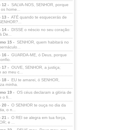
 12 -
SALVA-NOS, SENHOR, porque
 os home...
 13 -
ATÉ quando te esquecerás de
SENHOR?...
 14 -
DISSE o néscio no seu coração:
 De...
lmo 15 -
SENHOR, quem habitará no
bernáculo...
 16 -
GUARDA-ME, ó Deus, porque
confio.
 17 -
OUVE, SENHOR, a justiça;
 ao meu c...
 18 -
EU te amarei, ó SENHOR,
eza minha.
lmo 19 -
OS céus declaram a glória de
o fi...
 20 -
O SENHOR te ouça no dia da
ia, o n...
 21 -
O REI se alegra em tua força,
R; e ...
lmo 22 -
DEUS meu, Deus meu, por