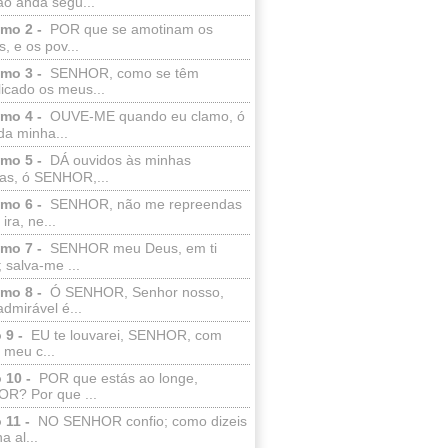
ão anda segu...
lmo 2 -
POR que se amotinam os
s, e os pov...
lmo 3 -
SENHOR, como se têm
licado os meus...
lmo 4 -
OUVE-ME quando eu clamo, ó
da minha...
lmo 5 -
DÁ ouvidos às minhas
ras, ó SENHOR,...
lmo 6 -
SENHOR, não me repreendas
ira, ne...
lmo 7 -
SENHOR meu Deus, em ti
; salva-me ...
lmo 8 -
Ó SENHOR, Senhor nosso,
dmirável é...
 9 -
EU te louvarei, SENHOR, com
 meu c...
 10 -
POR que estás ao longe,
R? Por que ...
 11 -
NO SENHOR confio; como dizeis
a al...