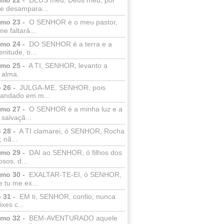
e desampara...
lmo 23 -
O SENHOR é o meu pastor,
e faltará...
lmo 24 -
DO SENHOR é a terra e a
enitude, o...
lmo 25 -
A TI, SENHOR, levanto a
 alma.
 26 -
JULGA-ME, SENHOR, pois
 andado em m...
lmo 27 -
O SENHOR é a minha luz e a
salvaçã...
 28 -
A TI clamarei, ó SENHOR, Rocha
 nã...
lmo 29 -
DAI ao SENHOR, ó filhos dos
sos, d...
lmo 30 -
EXALTAR-TE-EI, ó SENHOR,
 tu me ex...
 31 -
EM ti, SENHOR, confio; nunca
xes c...
lmo 32 -
BEM-AVENTURADO aquele