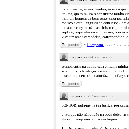
·
798 semanas atrás
Divorciei-me, só vós, Senhor, sabeis o qu
trauma, quero muito reconstruir a minha 
nenhum homem de bem sente amor por mim a
motivo e estou angustiada com isso! Com o 
me amar, e agora, não sentir isso e querer 
suplico, respondei essas questões, pois e
viva um amor verdadeiro, correspondido, e 
1 resposta
Responder
·
ativo 435 semana
margarida
·
798 semanas atrás
senhor, entra na minha casa entra na minh
sara todas as feridas,me ensina ter santidad
o senhor e meu bem maior faz um milagre em
Responder
margarida
·
797 semanas atrás
SENHOR, guia-me na tua justiça, por causa
9. Porque não há retidão na boca deles; as 
aberto; lisonjeiam com a sua língua.
10. Declara-os culpados, ó Deus; caiam por 