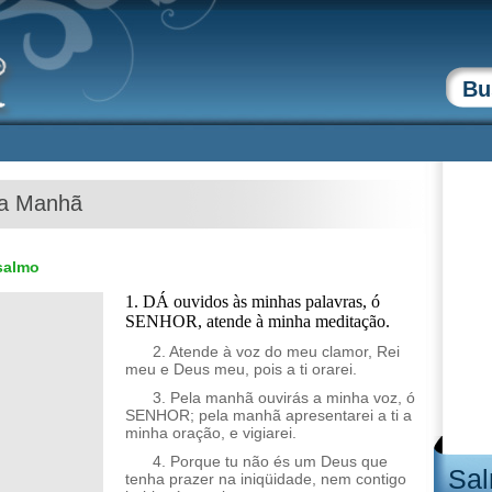
da Manhã
salmo
1. DÁ ouvidos às minhas palavras, ó
SENHOR, atende à minha meditação.
2. Atende à voz do meu clamor, Rei
meu e Deus meu, pois a ti orarei.
3. Pela manhã ouvirás a minha voz, ó
SENHOR; pela manhã apresentarei a ti a
minha oração, e vigiarei.
4. Porque tu não és um Deus que
Sal
tenha prazer na iniqüidade, nem contigo