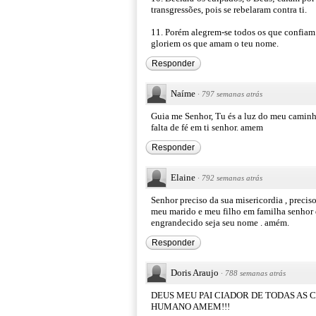
transgressões, pois se rebelaram contra ti.
11. Porém alegrem-se todos os que confiam 
gloriem os que amam o teu nome.
Responder
Naíme
·
797 semanas atrás
Guia me Senhor, Tu és a luz do meu caminh
falta de fé em ti senhor. amem
Responder
Elaine
·
792 semanas atrás
Senhor preciso da sua misericordia , preci
meu marido e meu filho em familha senhor 
engrandecido seja seu nome . amém.
Responder
Doris Araujo
·
788 semanas atrás
DEUS MEU PAI CIADOR DE TODAS AS 
HUMANO AMEM!!!