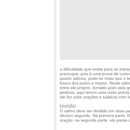
a dificuldade que existe para se inter
preocupar, pois é uma prova de como o
quarto salmos, pode-se notar que o t
futuro dos justos e ímpios. Neste sa
entre ele próprio, tornado justo pela
piedosa, aqui temos uma visão prévia
ele fez subir orações e súplicas com f
DIVISÃO
O salmo deve ser dividido em duas par
décimo segundo. Na primeira parte, 
oração; na segunda parte, ele passa