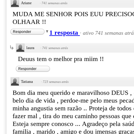
Ariane
·
741 semanas atrás
MUDA ME SENHOR POIS EUU PRECISO
OLHAAR !!
1 resposta
Responder
·
ativo 741 semanas atrá
laura
·
741 semanas atrás
Deuus tem o melhor pra miim !!
Responder
Tatiana
·
723 semanas atrás
Bom dia meu querido e maravilhoso DEUS , 
belo dia de vida , perdoe-me pelo meus pecad
minha angustia sem razão .. Proteja de todos
fazer mal , tira do meu caminho pessoas que 
Esteja sempre conosco ... Agradeço pela saúde
familia , marido , amigo e dou imensas graça