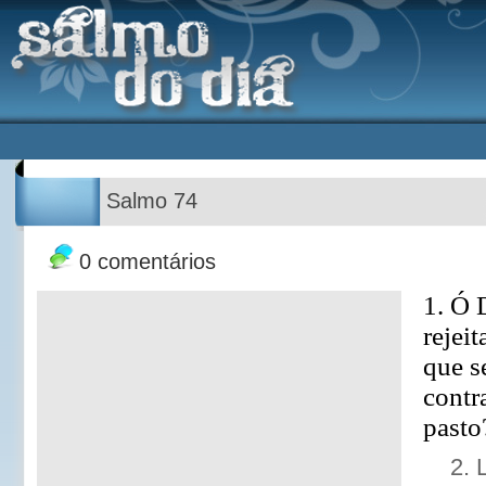
Salmo 74
0 comentários
1. Ó 
rejei
que s
contr
pasto
2. 