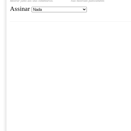
Mostrar junto aos seus comentários.
Não mostrado publicamente.
Assinar