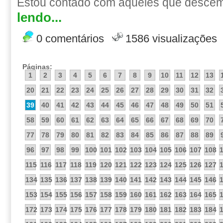
Estou contado com aqueles que descem 
lendo...
0 comentários
1586 visualizações
Páginas:
1
2
3
4
5
6
7
8
9
10
11
12
13
20
21
22
23
24
25
26
27
28
29
30
31
32
39
40
41
42
43
44
45
46
47
48
49
50
51
58
59
60
61
62
63
64
65
66
67
68
69
70
77
78
79
80
81
82
83
84
85
86
87
88
89
96
97
98
99
100
101
102
103
104
105
106
107
108
115
116
117
118
119
120
121
122
123
124
125
126
127
134
135
136
137
138
139
140
141
142
143
144
145
146
153
154
155
156
157
158
159
160
161
162
163
164
165
172
173
174
175
176
177
178
179
180
181
182
183
184