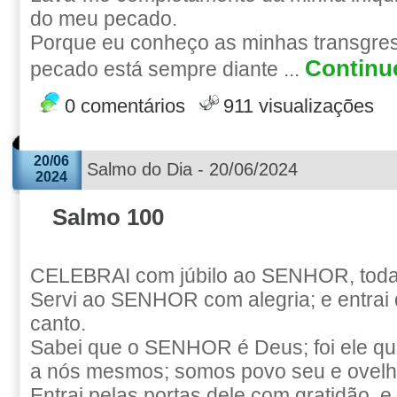
do meu pecado.
Porque eu conheço as minhas transgre
Continue
pecado está sempre diante ...
0 comentários
911 visualizações
20/06
Salmo do Dia - 20/06/2024
2024
Salmo 100
CELEBRAI com júbilo ao SENHOR, todas
Servi ao SENHOR com alegria; e entrai 
canto.
Sabei que o SENHOR é Deus; foi ele que
a nós mesmos; somos povo seu e ovelh
Entrai pelas portas dele com gratidão, 