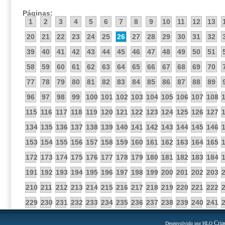
Páginas:
1
2
3
4
5
6
7
8
9
10
11
12
13
20
21
22
23
24
25
26
27
28
29
30
31
32
39
40
41
42
43
44
45
46
47
48
49
50
51
58
59
60
61
62
63
64
65
66
67
68
69
70
77
78
79
80
81
82
83
84
85
86
87
88
89
96
97
98
99
100
101
102
103
104
105
106
107
108
115
116
117
118
119
120
121
122
123
124
125
126
127
134
135
136
137
138
139
140
141
142
143
144
145
146
153
154
155
156
157
158
159
160
161
162
163
164
165
172
173
174
175
176
177
178
179
180
181
182
183
184
191
192
193
194
195
196
197
198
199
200
201
202
203
210
211
212
213
214
215
216
217
218
219
220
221
222
229
230
231
232
233
234
235
236
237
238
239
240
241
Cria
Desenvolvido por HLQ