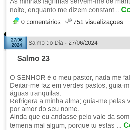
As minhas lágrimas servem-me de manti
Co
noite, enquanto me dizem constant...
0 comentários
751 visualizações
27/06
Salmo do Dia - 27/06/2024
2024
Salmo 23
O SENHOR é o meu pastor, nada me fal
Deitar-me faz em verdes pastos, guia
águas tranqüilas.
Refrigera a minha alma; guia-me pelas v
por amor do seu nome.
Ainda que eu andasse pelo vale da som
C
temeria mal algum, porque tu estás ...