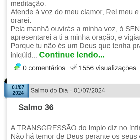
meditação.
Atende à voz do meu clamor, Rei meu e 
orarei.
Pela manhã ouvirás a minha voz, ó S
apresentarei a ti a minha oração, e vigiar
Porque tu não és um Deus que tenha pr
Continue lendo...
iniqüid...
0 comentários
1556 visualizações
01/07
Salmo do Dia - 01/07/2024
2024
Salmo 36
A TRANSGRESSÃO do ímpio diz no ínti
Não há temor de Deus perante os seus 