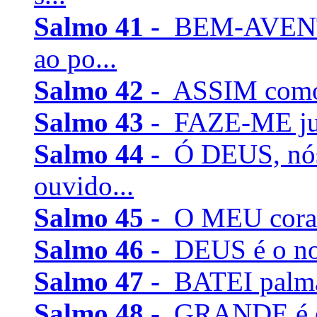
Salmo 41 -
BEM-AVENTU
ao po...
Salmo 42 -
ASSIM como o
Salmo 43 -
FAZE-ME justi
Salmo 44 -
Ó DEUS, nós
ouvido...
Salmo 45 -
O MEU coraçã
Salmo 46 -
DEUS é o noss
Salmo 47 -
BATEI palmas
Salmo 48 -
GRANDE é o