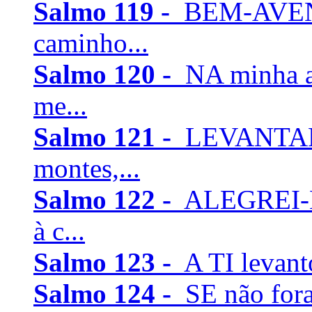
Salmo 119 -
BEM-AVENT
caminho...
Salmo 120 -
NA minha a
me...
Salmo 121 -
LEVANTAREI
montes,...
Salmo 122 -
ALEGREI-M
à c...
Salmo 123 -
A TI levanto
Salmo 124 -
SE não for