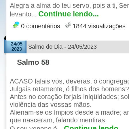
Alegra a alma do teu servo, pois a ti, Se
Continue lendo...
levanto...
0 comentários
1844 visualizações
24/05
Salmo do Dia - 24/05/2023
2023
Salmo 58
ACASO falais vós, deveras, ó congregaç
Julgais retamente, ó filhos dos homens?
Antes no coração forjais iniqüidades; so
violência das vossas mãos.
Alienam-se os ímpios desde a madre; 
que nasceram, falando mentiras.
Continue lendo...
O seu veneno é...