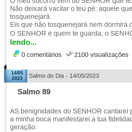
O meu socorro vem do SENHOR que fez 
Não deixará vacilar o teu pé; aquele qu
tosquenejará.
Eis que não tosquenejará nem dormirá o
O SENHOR é quem te guarda; o SENH
lendo...
0 comentários
2100 visualizações
14/05
Salmo do Dia - 14/05/2023
2023
Salmo 89
AS benignidades do SENHOR cantarei 
a minha boca manifestarei a tua fidelid
geração.