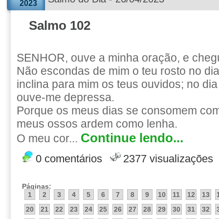
2023
Salmo 102
SENHOR, ouve a minha oração, e chegue
Não escondas de mim o teu rosto no dia
inclina para mim os teus ouvidos; no di
ouve-me depressa.
Porque os meus dias se consomem com
meus ossos ardem como lenha.
Continue lendo...
O meu cor...
0 comentários
2377 visualizações
Páginas:
1
2
3
4
5
6
7
8
9
10
11
12
13
20
21
22
23
24
25
26
27
28
29
30
31
32