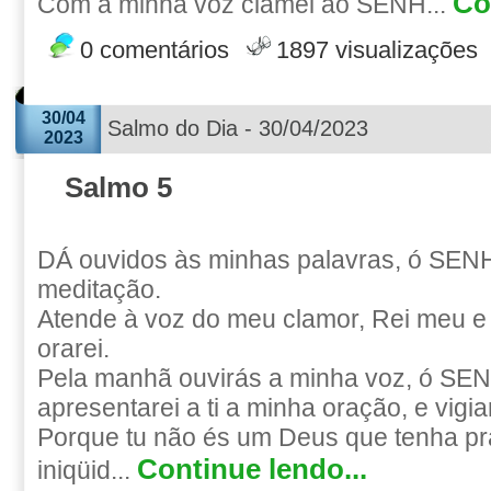
Co
Com a minha voz clamei ao SENH...
0 comentários
1897 visualizações
30/04
Salmo do Dia - 30/04/2023
2023
Salmo 5
DÁ ouvidos às minhas palavras, ó SEN
meditação.
Atende à voz do meu clamor, Rei meu e 
orarei.
Pela manhã ouvirás a minha voz, ó S
apresentarei a ti a minha oração, e vigiar
Porque tu não és um Deus que tenha pr
Continue lendo...
iniqüid...