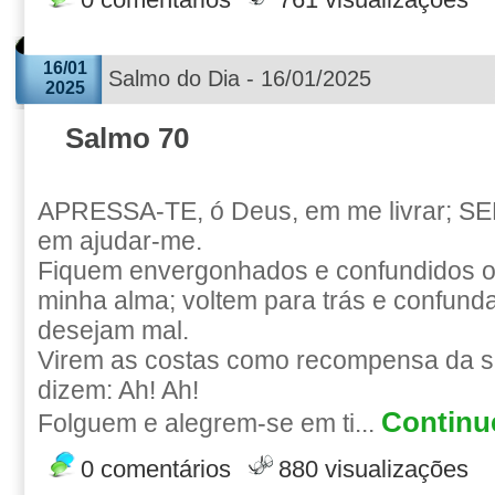
0 comentários
761 visualizações
16/01
Salmo do Dia - 16/01/2025
2025
Salmo 70
APRESSA-TE, ó Deus, em me livrar; S
em ajudar-me.
Fiquem envergonhados e confundidos o
minha alma; voltem para trás e confun
desejam mal.
Virem as costas como recompensa da s
dizem: Ah! Ah!
Continue
Folguem e alegrem-se em ti...
0 comentários
880 visualizações