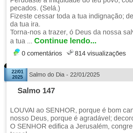
Perdoaste a iniqüidade do teu povo; cob
pecados. (Selá.)
Fizeste cessar toda a tua indignação; de
da tua ira.
Torna-nos a trazer, ó Deus da nossa sal
Continue lendo...
a tua ...
0 comentários
814 visualizações
22/01
Salmo do Dia - 22/01/2025
2025
Salmo 147
LOUVAI ao SENHOR, porque é bom cant
nosso Deus, porque é agradável; decoro
O SENHOR edifica a Jerusalém, congre