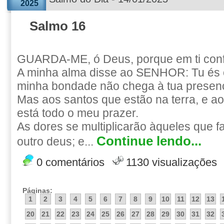
2025
Salmo 16
GUARDA-ME, ó Deus, porque em ti conf
A minha alma disse ao SENHOR: Tu és 
minha bondade não chega à tua presen
Mas aos santos que estão na terra, e a
está todo o meu prazer.
As dores se multiplicarão àqueles que 
Continue lendo...
outro deus; e...
0 comentários
1130 visualizações
Páginas:
1
2
3
4
5
6
7
8
9
10
11
12
13
20
21
22
23
24
25
26
27
28
29
30
31
32