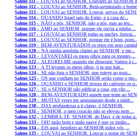
Salmo 111 -
LOUVAI ao SENHOR. Louvarei ao SENHOR de
Salmo 112 -
LOUVAI ao SENHOR. Bem-aventurado o home
Salmo 113 -
LOUVAI ao SENHOR. Louvai, servos do SENH
Salmo 114 -
QUANDO Israel saiu do Egito, e a casa de...
Salmo 115 -
NÃO a nós, SENHOR, não a nós, mas ao teu...
Salmo 116 -
AMO ao SENHOR, porque ele ouviu a minha ...
Salmo 117 -
LOUVAI ao SENHOR todas as nações, louvai...
Salmo 118 -
LOUVAI ao SENHOR, porque ele é bom, porq..
Salmo 119 -
BEM-AVENTURADOS os retos em seus caminh
Salmo 120 -
NA minha angústia clamei ao SENHOR, e me...
Salmo 121 -
LEVANTAREI os meus olhos para os montes,...
Salmo 122 -
ALEGREI-ME quando me disseram: Vamos à c..
Salmo 123 -
A TI levanto os meus olhos, ó tu que hab...
Salmo 124 -
SE não fora o SENHOR, que esteve ao noss...
Salmo 125 -
OS que confiam no SENHOR serão como o mo..
Salmo 126 -
QUANDO o SENHOR trouxe do cativeiro os q..
Salmo 127 -
SE o SENHOR não edificar a casa, em vão ...
Salmo 128 -
BEM-AVENTURADO aquele que teme ao SEN
Salmo 129 -
MUITAS vezes me angustiaram desde a minh...
Salmo 130 -
DAS profundezas a ti clamo, ó SENHOR.
Salmo 131 -
SENHOR, o meu coração não se elevou nem ...
Salmo 132 -
LEMBRA-TE, SENHOR, de Davi, e de todas a..
Salmo 133 -
OH! quão bom e quão suave é que os irmão...
Salmo 134 -
EIS aqui, bendizei ao SENHOR todos vós, ...
Salmo 135 -
LOUVAI ao SENHOR. Louvai o nome do SENH