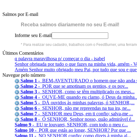
Salmos por E-mail
Receba salmos diariamente no seu E-mail!
Informe seu E-mail
* Para realizar seu cadastro, trabalhos com o FeedBurner, uma ferra
Últimos Comentários
q palavra maravilhosa p/ começar o dia - isabel
Senhor obrigada por tudo o que fazes na minha vida, amém - V
Amém Senhor muito obrigado meu Pai, por tudo que sou e que t
Navegue pelo número
Salmo 1 -
BEM-AVENTURADO o homem que não anda se
Salmo 2 -
POR que se amotinam os gentios, e os pov...
Salmo 3 -
SENHOR, como se têm multiplicado os meus...
Salmo 4 -
OUVE-ME quando eu clamo, ó Deus da minha..
Salmo 5 -
DÁ ouvidos às minhas palavras, ó SENHOR,...
Salmo 6 -
SENHOR, não me repreendas na tua ira, ne...
Salmo 7 -
SENHOR meu Deus, em ti confio; salva-me ...
Salmo 8 -
Ó SENHOR, Senhor nosso, quão admirável é...
Salmo 9 -
EU te louvarei, SENHOR, com todo o meu c...
Salmo 10 -
POR que estás ao longe, SENHOR? Por que ...
Salmo 11 -
NO SENHOR confio; como dizeis à minha al...