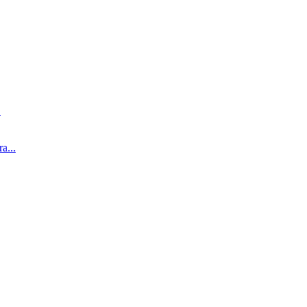
.
...