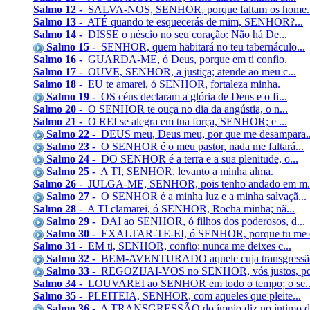
Salmo 12 -
SALVA-NOS, SENHOR, porque faltam os home..
Salmo 13 -
ATÉ quando te esquecerás de mim, SENHOR?...
Salmo 14 -
DISSE o néscio no seu coração: Não há De...
Salmo 15 -
SENHOR, quem habitará no teu tabernáculo...
Salmo 16 -
GUARDA-ME, ó Deus, porque em ti confio.
Salmo 17 -
OUVE, SENHOR, a justiça; atende ao meu c...
Salmo 18 -
EU te amarei, ó SENHOR, fortaleza minha.
Salmo 19 -
OS céus declaram a glória de Deus e o fi...
Salmo 20 -
O SENHOR te ouça no dia da angústia, o n...
Salmo 21 -
O REI se alegra em tua força, SENHOR; e ...
Salmo 22 -
DEUS meu, Deus meu, por que me desampara..
Salmo 23 -
O SENHOR é o meu pastor, nada me faltará...
Salmo 24 -
DO SENHOR é a terra e a sua plenitude, o...
Salmo 25 -
A TI, SENHOR, levanto a minha alma.
Salmo 26 -
JULGA-ME, SENHOR, pois tenho andado em m.
Salmo 27 -
O SENHOR é a minha luz e a minha salvaçã...
Salmo 28 -
A TI clamarei, ó SENHOR, Rocha minha; nã...
Salmo 29 -
DAI ao SENHOR, ó filhos dos poderosos, d...
Salmo 30 -
EXALTAR-TE-EI, ó SENHOR, porque tu me e
Salmo 31 -
EM ti, SENHOR, confio; nunca me deixes c...
Salmo 32 -
BEM-AVENTURADO aquele cuja transgressão
Salmo 33 -
REGOZIJAI-VOS no SENHOR, vós justos, poi
Salmo 34 -
LOUVAREI ao SENHOR em todo o tempo; o se..
Salmo 35 -
PLEITEIA, SENHOR, com aqueles que pleite...
Salmo 36 -
A TRANSGRESSÃO do ímpio diz no íntimo do