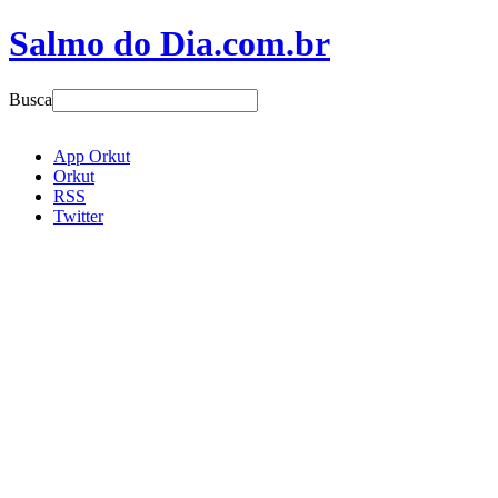
Salmo do Dia.com.br
Busca
App Orkut
Orkut
RSS
Twitter