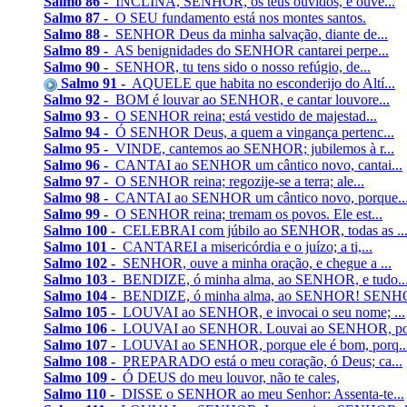
Salmo 86 -
INCLINA, SENHOR, os teus ouvidos, e ouve...
Salmo 87 -
O SEU fundamento está nos montes santos.
Salmo 88 -
SENHOR Deus da minha salvação, diante de...
Salmo 89 -
AS benignidades do SENHOR cantarei perpe...
Salmo 90 -
SENHOR, tu tens sido o nosso refúgio, de...
Salmo 91 -
AQUELE que habita no esconderijo do Altí...
Salmo 92 -
BOM é louvar ao SENHOR, e cantar louvore...
Salmo 93 -
O SENHOR reina; está vestido de majestad...
Salmo 94 -
Ó SENHOR Deus, a quem a vingança pertenc...
Salmo 95 -
VINDE, cantemos ao SENHOR; jubilemos à r...
Salmo 96 -
CANTAI ao SENHOR um cântico novo, cantai...
Salmo 97 -
O SENHOR reina; regozije-se a terra; ale...
Salmo 98 -
CANTAI ao SENHOR um cântico novo, porque..
Salmo 99 -
O SENHOR reina; tremam os povos. Ele est...
Salmo 100 -
CELEBRAI com júbilo ao SENHOR, todas as ..
Salmo 101 -
CANTAREI a misericórdia e o juízo; a ti,...
Salmo 102 -
SENHOR, ouve a minha oração, e chegue a ...
Salmo 103 -
BENDIZE, ó minha alma, ao SENHOR, e tudo..
Salmo 104 -
BENDIZE, ó minha alma, ao SENHOR! SENHO
Salmo 105 -
LOUVAI ao SENHOR, e invocai o seu nome; ...
Salmo 106 -
LOUVAI ao SENHOR. Louvai ao SENHOR, por
Salmo 107 -
LOUVAI ao SENHOR, porque ele é bom, porq..
Salmo 108 -
PREPARADO está o meu coração, ó Deus; ca...
Salmo 109 -
Ó DEUS do meu louvor, não te cales,
Salmo 110 -
DISSE o SENHOR ao meu Senhor: Assenta-te...