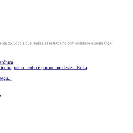
menta do Google que realiza esse trabalho com agilidade e segurança!
erônica
enho,pois se tenho é porque me deste. - Erika
gu...
.