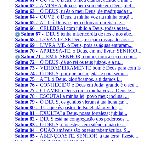
Salmo 62 -
A MINHA alma espera somente em Deus; del...
Salmo 63 -
Ó DEUS, tu és o meu Deus, de madrugada t...
Salmo 64 -
OUVE, ó Deus, a minha voz na minha oraçã...
Salmo 65 -
A TI, ó Deus, espera o louvor em Sião, e...
Salmo 66 -
CELEBRAI com júbilo a Deus, todas as ter...
Salmo 67 -
DEUS tenha misericórdia de nós e nos abe...
Salmo 68 -
LEVANTE-SE Deus, e sejam dissipados os s...
Salmo 69 -
LIVRA-ME, ó Deus, pois as águas entraram...
Salmo 70 -
APRESSA-TE, ó Deus, em me livrar; SENHOR..
Salmo 71 -
EM ti, SENHOR, confio; nunca seja eu con...
Salmo 72 -
Ó DEUS, dá ao rei os teus juízos, e a tu...
Salmo 73 -
VERDADEIRAMENTE bom é Deus para com Isra
Salmo 74 -
Ó DEUS, por que nos rejeitaste para semp...
Salmo 75 -
A TI, ó Deus, glorificamos, a ti damos l...
Salmo 76 -
CONHECIDO é Deus em Judá; grande é o seu...
Salmo 77 -
CLAMEI a Deus com a minha voz, a Deus le...
Salmo 78 -
ESCUTAI a minha lei, povo meu; inclinai ...
Salmo 79 -
Ó DEUS, os gentios vieram à tua herança;...
Salmo 80 -
TU, que és pastor de Israel, dá ouvidos;...
Salmo 81 -
EXULTAI a Deus, nossa fortaleza; jubilai...
Salmo 82 -
DEUS está na congregação dos poderosos; ...
Salmo 83 -
Ó DEUS, não estejas em silêncio; não te ...
Salmo 84 -
QUÃO amáveis são os teus tabernáculos, S...
Salmo 85 -
ABENÇOASTE, SENHOR, a tua terra; fizeste...