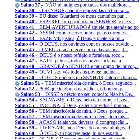
Salmo 37 -
NÃO te indignes por causa dos malfeitore...
Salmo 38 -
Ó SENHOR, não me repreendas na tua ira, ...
Salmo 39 -
EU disse: Guardarei os meus caminhos par...
Salmo 40 -
ESPEREI com paciência no SENHOR, e ele s...
Salmo 41 -
BEM-AVENTURADO é aquele que atende ao po.
Salmo 42 -
ASSIM como o cervo brama pelas correntes...
Salmo 43 -
FAZE-ME justiça, ó Deus, e pleiteia a mi...
Salmo 44 -
Ó DEUS, nós ouvimos com os nossos ouvido...
Salmo 45 -
O MEU coração ferve com palavras boas, f...
Salmo 46 -
DEUS é o nosso refúgio e fortaleza, soco...
Salmo 47 -
BATEI palmas, todos os povos; aclamai a ...
Salmo 48 -
GRANDE é o SENHOR e mui digno de louvor,...
Salmo 49 -
OUVI isto, vós todos os povos; inclinai ...
Salmo 50 -
O DEUS poderoso, o SENHOR, falou e chamo...
Salmo 51 -
TEM misericórdia de mim, ó Deus, segundo...
Salmo 52 -
POR que te glorias na malícia, ó homem p...
Salmo 53 -
DISSE o néscio no seu coração: Não há De...
Salmo 54 -
SALVA-ME, ó Deus, pelo teu nome, e faze-...
Salmo 55 -
INCLINA, ó Deus, os teus ouvidos à minha...
Salmo 56 -
TEM misericórdia de mim, ó Deus, porque ...
Salmo 57 -
TEM misericórdia de mim, ó Deus, tem mis...
Salmo 58 -
ACASO falais vós, deveras, ó congregação...
Salmo 59 -
LIVRA-ME, meu Deus, dos meus inimigos, d...
Salmo 60 -
Ó DEUS, tu nos rejeitaste, tu nos espalh...
Salmo 61 -
OUVE, ó Deus, o meu clamor; atende à min...