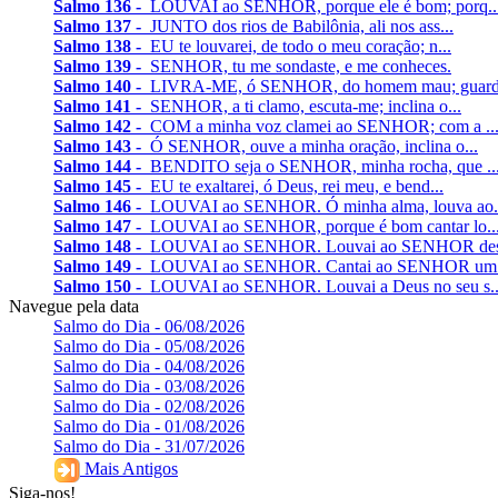
Salmo 136 -
LOUVAI ao SENHOR, porque ele é bom; porq..
Salmo 137 -
JUNTO dos rios de Babilônia, ali nos ass...
Salmo 138 -
EU te louvarei, de todo o meu coração; n...
Salmo 139 -
SENHOR, tu me sondaste, e me conheces.
Salmo 140 -
LIVRA-ME, ó SENHOR, do homem mau; guarda
Salmo 141 -
SENHOR, a ti clamo, escuta-me; inclina o...
Salmo 142 -
COM a minha voz clamei ao SENHOR; com a ..
Salmo 143 -
Ó SENHOR, ouve a minha oração, inclina o...
Salmo 144 -
BENDITO seja o SENHOR, minha rocha, que ..
Salmo 145 -
EU te exaltarei, ó Deus, rei meu, e bend...
Salmo 146 -
LOUVAI ao SENHOR. Ó minha alma, louva ao.
Salmo 147 -
LOUVAI ao SENHOR, porque é bom cantar lo..
Salmo 148 -
LOUVAI ao SENHOR. Louvai ao SENHOR desd
Salmo 149 -
LOUVAI ao SENHOR. Cantai ao SENHOR um c
Salmo 150 -
LOUVAI ao SENHOR. Louvai a Deus no seu s..
Navegue pela data
Salmo do Dia - 06/08/2026
Salmo do Dia - 05/08/2026
Salmo do Dia - 04/08/2026
Salmo do Dia - 03/08/2026
Salmo do Dia - 02/08/2026
Salmo do Dia - 01/08/2026
Salmo do Dia - 31/07/2026
Mais Antigos
Siga-nos!