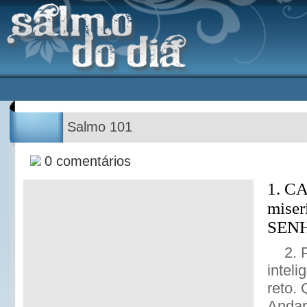
Salmo 101
0 comentários
1. C
miseri
SENHO
2. 
intel
reto.
Andar