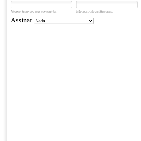
Mostrar junto aos seus comentários.
Não mostrado publicamente.
Assinar