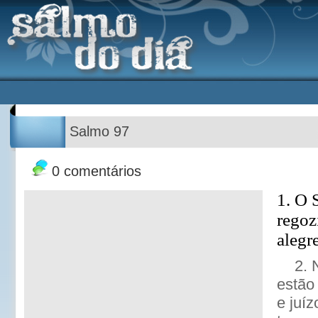
Salmo 97
0 comentários
1. O
regozi
alegr
2. 
estão 
e juí