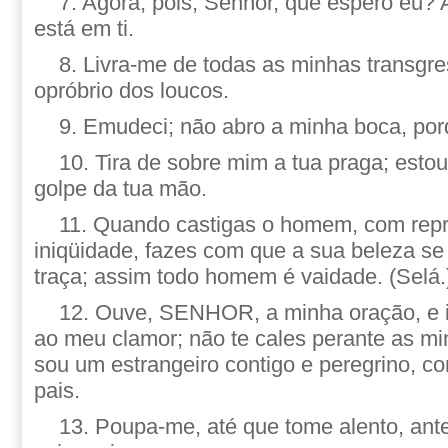
7. Agora, pois, Senhor, que espero eu?
está em ti.
8. Livra-me de todas as minhas transgr
opróbrio dos loucos.
9. Emudeci; não abro a minha boca, porq
10. Tira de sobre mim a tua praga; estou
golpe da tua mão.
11. Quando castigas o homem, com rep
iniqüidade, fazes com que a sua beleza 
traça; assim todo homem é vaidade. (Selá.
12. Ouve, SENHOR, a minha oração, e i
ao meu clamor; não te cales perante as mi
sou um estrangeiro contigo e peregrino, 
pais.
13. Poupa-me, até que tome alento, ant