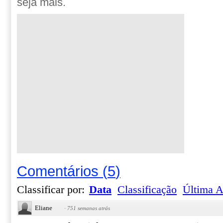
seja mais.
Comentários
(
5
)
Classificar por:
Data
Classificação
Última A
Eliane
·
751 semanas atrás