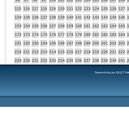
96
97
98
99
100
101
102
103
104
105
106
107
108
115
116
117
118
119
120
121
122
123
124
125
126
127
134
135
136
137
138
139
140
141
142
143
144
145
146
153
154
155
156
157
158
159
160
161
162
163
164
165
172
173
174
175
176
177
178
179
180
181
182
183
184
191
192
193
194
195
196
197
198
199
200
201
202
203
210
211
212
213
214
215
216
217
218
219
220
221
222
229
230
231
232
233
234
235
236
237
238
239
240
241
Cria
Desenvolvido por HLQ