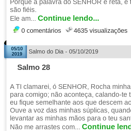
Porque a palavra do SENHOR é reta, e 
são fiéis.
Continue lendo...
Ele am...
0 comentários
4635 visualizações
05/10
Salmo do Dia - 05/10/2019
2019
Salmo 28
A TI clamarei, ó SENHOR, Rocha minh
para comigo; não aconteça, calando-te 
eu fique semelhante aos que descem a
Ouve a voz das minhas súplicas, quando
levantar as minhas mãos para o teu sant
Continue lend
Não me arrastes com...