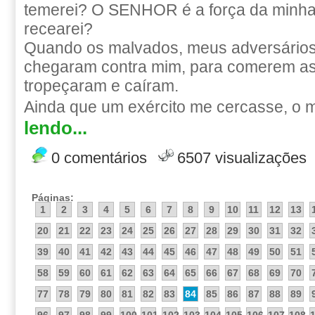
temerei? O SENHOR é a força da minha
recearei?
Quando os malvados, meus adversários
chegaram contra mim, para comerem as
tropeçaram e caíram.
Ainda que um exército me cercasse, o m
lendo...
0 comentários
6507 visualizações
Páginas:
1
2
3
4
5
6
7
8
9
10
11
12
13
20
21
22
23
24
25
26
27
28
29
30
31
32
39
40
41
42
43
44
45
46
47
48
49
50
51
58
59
60
61
62
63
64
65
66
67
68
69
70
77
78
79
80
81
82
83
84
85
86
87
88
89