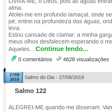
LIVRA-ME, ó Deus, pois as águas entra
alma.
Atolei-me em profundo lamaçal, onde s
pé; entrei na profundeza das águas, on
leva.
Estou cansado de clamar; a minha garg
meus olhos desfalecem esperando o m
Continue lendo...
Aqueles...
0 comentários
4628 visualizações
27/09
Salmo do Dia - 27/09/2019
2019
Salmo 122
ALEGREI-ME quando me disseram: Vam