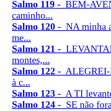
Salmo 119 -
BEM-AVENT
caminho...
Salmo 120 -
NA minha a
me...
Salmo 121 -
LEVANTAREI
montes,...
Salmo 122 -
ALEGREI-M
à c...
Salmo 123 -
A TI levanto
Salmo 124 -
SE não for