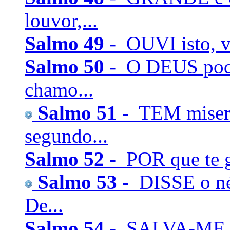
louvor,...
Salmo 49 -
OUVI isto, vó
Salmo 50 -
O DEUS pode
chamo...
Salmo 51 -
TEM miseri
segundo...
Salmo 52 -
POR que te g
Salmo 53 -
DISSE o né
De...
Salmo 54 -
SALVA-ME, ó 