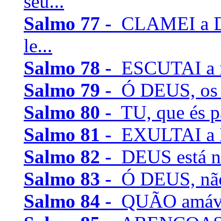
seu...
Salmo 77 -
CLAMEI a De
le...
Salmo 78 -
ESCUTAI a mi
Salmo 79 -
Ó DEUS, os g
Salmo 80 -
TU, que és pa
Salmo 81 -
EXULTAI a Deu
Salmo 82 -
DEUS está na
Salmo 83 -
Ó DEUS, não e
Salmo 84 -
QUÃO amáveis