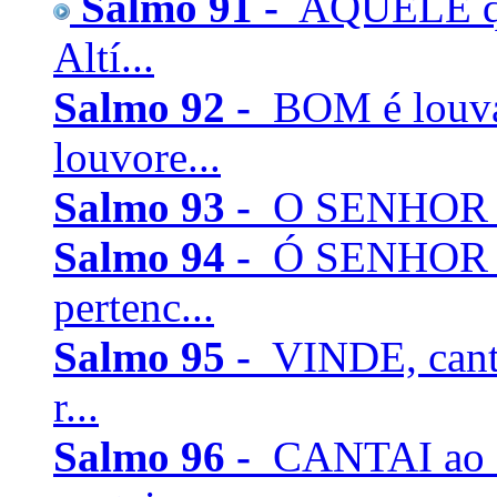
Salmo 91 -
AQUELE que
Altí...
Salmo 92 -
BOM é louva
louvore...
Salmo 93 -
O SENHOR rei
Salmo 94 -
Ó SENHOR De
pertenc...
Salmo 95 -
VINDE, cant
r...
Salmo 96 -
CANTAI ao 