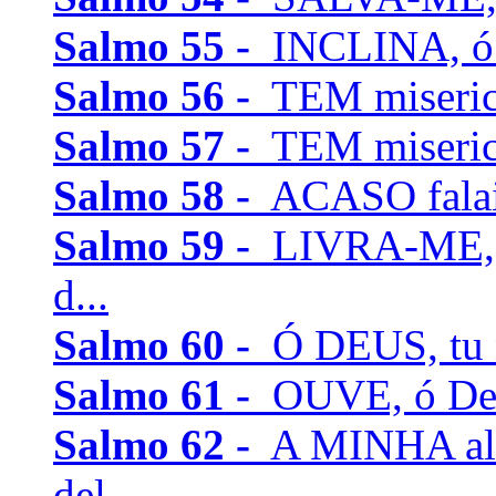
Salmo 55 -
INCLINA, ó D
Salmo 56 -
TEM misericó
Salmo 57 -
TEM misericó
Salmo 58 -
ACASO falais
Salmo 59 -
LIVRA-ME, m
d...
Salmo 60 -
Ó DEUS, tu no
Salmo 61 -
OUVE, ó Deus
Salmo 62 -
A MINHA alm
del...