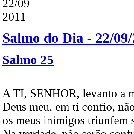
22/09
2011
Salmo do Dia - 22/09
Salmo 25
A TI, SENHOR, levanto a m
Deus meu, em ti confio, nã
os meus inimigos triunfem 
Na verdade, não serão conf