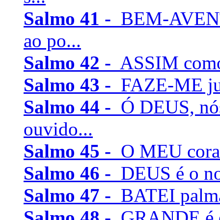
Salmo 41 -
BEM-AVENTU
ao po...
Salmo 42 -
ASSIM como o
Salmo 43 -
FAZE-ME justi
Salmo 44 -
Ó DEUS, nós
ouvido...
Salmo 45 -
O MEU coraçã
Salmo 46 -
DEUS é o noss
Salmo 47 -
BATEI palmas
Salmo 48 -
GRANDE é o