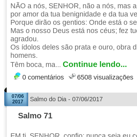
NÃO a nós, SENHOR, não a nós, mas ao
por amor da tua benignidade e da tua v
Porque dirão os gentios: Onde está o s
Mas o nosso Deus está nos céus; fez tu
agradou.
Os ídolos deles são prata e ouro, obra
homens.
Continue lendo...
Têm boca, ma...
0 comentários
6508 visualizações
07/06
Salmo do Dia - 07/06/2017
2017
Salmo 71
EM ti, SENHOR, confio; nunca seja eu c