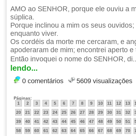
AMO ao SENHOR, porque ele ouviu a m
súplica.
Porque inclinou a mim os seus ouvidos; 
enquanto viver.
Os cordéis da morte me cercaram, e ang
apoderaram de mim; encontrei aperto e t
Então invoquei o nome do SENHOR, di.
lendo...
0 comentários
5609 visualizações
Páginas:
1
2
3
4
5
6
7
8
9
10
11
12
13
20
21
22
23
24
25
26
27
28
29
30
31
32
39
40
41
42
43
44
45
46
47
48
49
50
51
58
59
60
61
62
63
64
65
66
67
68
69
70