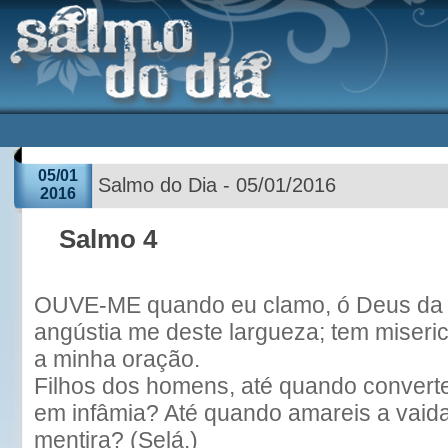
05/01
Salmo do Dia - 05/01/2016
2016
Salmo 4
OUVE-ME quando eu clamo, ó Deus da m
angústia me deste largueza; tem miseri
a minha oração.
Filhos dos homens, até quando converte
em infâmia? Até quando amareis a vaid
mentira? (Selá.)