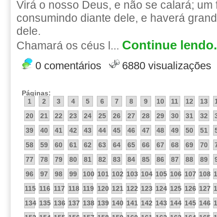
Virá o nosso Deus, e não se calará; um 
consumindo diante dele, e haverá grand
dele.
Continue lendo.
Chamará os céus l...
0 comentários
6880 visualizações
Páginas:
1
2
3
4
5
6
7
8
9
10
11
12
13
20
21
22
23
24
25
26
27
28
29
30
31
32
39
40
41
42
43
44
45
46
47
48
49
50
51
58
59
60
61
62
63
64
65
66
67
68
69
70
77
78
79
80
81
82
83
84
85
86
87
88
89
96
97
98
99
100
101
102
103
104
105
106
107
108
115
116
117
118
119
120
121
122
123
124
125
126
127
134
135
136
137
138
139
140
141
142
143
144
145
146