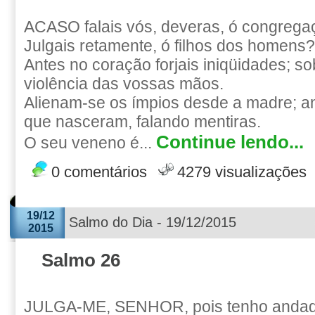
ACASO falais vós, deveras, ó congregaç
Julgais retamente, ó filhos dos homens?
Antes no coração forjais iniqüidades; so
violência das vossas mãos.
Alienam-se os ímpios desde a madre; 
que nasceram, falando mentiras.
Continue lendo...
O seu veneno é...
0 comentários
4279 visualizações
19/12
Salmo do Dia - 19/12/2015
2015
Salmo 26
JULGA-ME, SENHOR, pois tenho anda