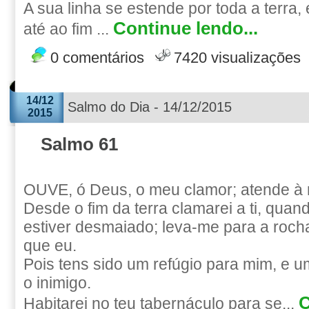
A sua linha se estende por toda a terra,
Continue lendo...
até ao fim ...
0 comentários
7420 visualizações
14/12
Salmo do Dia - 14/12/2015
2015
Salmo 61
OUVE, ó Deus, o meu clamor; atende à 
Desde o fim da terra clamarei a ti, qua
estiver desmaiado; leva-me para a rocha
que eu.
Pois tens sido um refúgio para mim, e um
o inimigo.
C
Habitarei no teu tabernáculo para se...