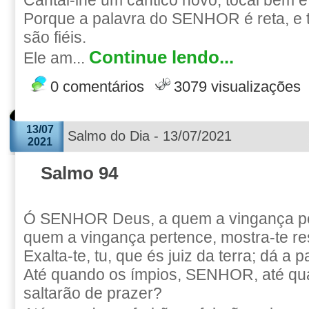
Cantai-lhe um cântico novo; tocai bem e
Porque a palavra do SENHOR é reta, e 
são fiéis.
Continue lendo...
Ele am...
0 comentários
3079 visualizações
13/07
Salmo do Dia - 13/07/2021
2021
Salmo 94
Ó SENHOR Deus, a quem a vingança pe
quem a vingança pertence, mostra-te r
Exalta-te, tu, que és juiz da terra; dá a
Até quando os ímpios, SENHOR, até qu
saltarão de prazer?