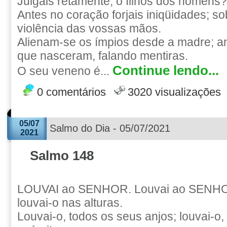
Julgais retamente, ó filhos dos homens?
Antes no coração forjais iniqüidades; so
violência das vossas mãos.
Alienam-se os ímpios desde a madre; 
que nasceram, falando mentiras.
Continue lendo...
O seu veneno é...
0 comentários
3020 visualizações
05/07
Salmo do Dia - 05/07/2021
2021
Salmo 148
LOUVAI ao SENHOR. Louvai ao SENHO
louvai-o nas alturas.
Louvai-o, todos os seus anjos; louvai-o,