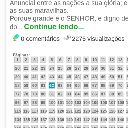
Anunciai entre as nações a sua glória; 
as suas maravilhas.
Porque grande é o SENHOR, e digno de 
Continue lendo...
do...
0 comentários
2275 visualizações
Páginas:
1
2
3
4
5
6
7
8
9
10
11
12
13
20
21
22
23
24
25
26
27
28
29
30
31
32
39
40
41
42
43
44
45
46
47
48
49
50
51
58
59
60
61
62
63
64
65
66
67
68
69
70
77
78
79
80
81
82
83
84
85
86
87
88
89
96
97
98
99
100
101
102
103
104
105
106
107
108
115
116
117
118
119
120
121
122
123
124
125
126
127
134
135
136
137
138
139
140
141
142
143
144
145
146