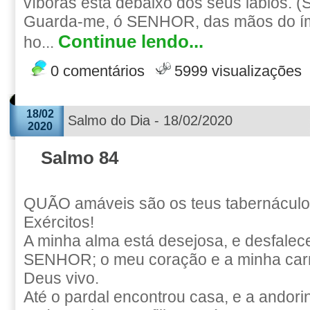
víboras está debaixo dos seus lábios. (S
Guarda-me, ó SENHOR, das mãos do ím
Continue lendo...
ho...
0 comentários
5999 visualizações
18/02
Salmo do Dia - 18/02/2020
2020
Salmo 84
QUÃO amáveis são os teus tabernácu
Exércitos!
A minha alma está desejosa, e desfalece
SENHOR; o meu coração e a minha car
Deus vivo.
Até o pardal encontrou casa, e a andorin