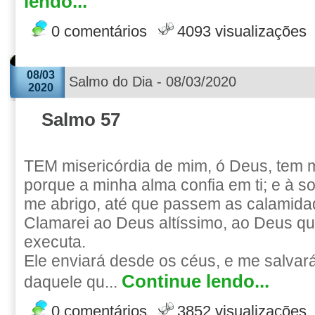
lendo...
0 comentários
4093 visualizações
08/03
Salmo do Dia - 08/03/2020
2020
Salmo 57
TEM misericórdia de mim, ó Deus, tem m
porque a minha alma confia em ti; e à 
me abrigo, até que passem as calamida
Clamarei ao Deus altíssimo, ao Deus q
executa.
Ele enviará desde os céus, e me salvar
Continue lendo...
daquele qu...
0 comentários
3852 visualizações