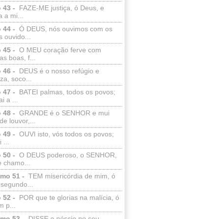
 43 -
FAZE-ME justiça, ó Deus, e
a a mi...
 44 -
Ó DEUS, nós ouvimos com os
 ouvido...
 45 -
O MEU coração ferve com
as boas, f...
 46 -
DEUS é o nosso refúgio e
eza, soco...
 47 -
BATEI palmas, todos os povos;
i a ...
 48 -
GRANDE é o SENHOR e mui
de louvor,...
 49 -
OUVI isto, vós todos os povos;
 ...
 50 -
O DEUS poderoso, o SENHOR,
e chamo...
lmo 51 -
TEM misericórdia de mim, ó
 segundo...
 52 -
POR que te glorias na malícia, ó
 p...
lmo 53 -
DISSE o néscio no seu