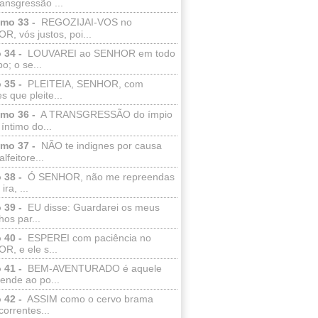
ransgressão ...
lmo 33 -
REGOZIJAI-VOS no
, vós justos, poi...
 34 -
LOUVAREI ao SENHOR em todo
o; o se...
 35 -
PLEITEIA, SENHOR, com
s que pleite...
lmo 36 -
A TRANSGRESSÃO do ímpio
 íntimo do...
lmo 37 -
NÃO te indignes por causa
lfeitore...
 38 -
Ó SENHOR, não me repreendas
ira, ...
 39 -
EU disse: Guardarei os meus
os par...
 40 -
ESPEREI com paciência no
R, e ele s...
 41 -
BEM-AVENTURADO é aquele
ende ao po...
 42 -
ASSIM como o cervo brama
correntes...