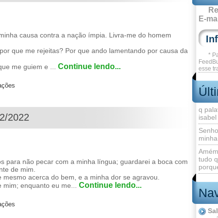
Re
E-mai
a minha causa contra a nação ímpia. Livra-me do homem
; por que me rejeitas? Por que ando lamentando por causa da
* P
FeedBu
Continue lendo...
 que me guiem e ...
esse tr
zações
Últ
q pala
12/2022
isabel
Senho
minha
Amém 
tudo q
s para não pecar com a minha língua; guardarei a boca com
porque
ante de mim.
me mesmo acerca do bem, e a minha dor se agravou.
Continue lendo...
e mim; enquanto eu me...
Nav
zações
Sa