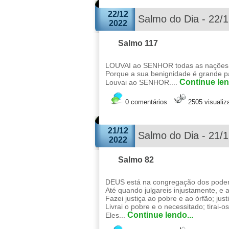
22/12
Salmo do Dia - 22/
2022
Salmo 117
LOUVAI ao SENHOR todas as nações, 
Porque a sua benignidade é grande 
Continue len
Louvai ao SENHOR....
0 comentários
2505 visuali
21/12
Salmo do Dia - 21/
2022
Salmo 82
DEUS está na congregação dos podero
Até quando julgareis injustamente, e 
Fazei justiça ao pobre e ao órfão; justi
Livrai o pobre e o necessitado; tirai-
Continue lendo...
Eles...