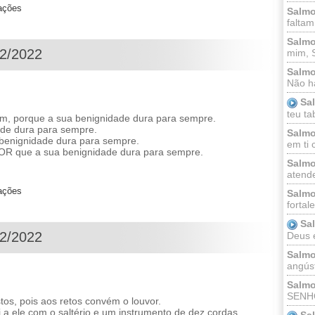
zações
Salmo
faltam
Salmo
12/2022
mim, 
Salmo
Não há
Sa
teu ta
, porque a sua benignidade dura para sempre.
ade dura para sempre.
Salmo
 benignidade dura para sempre.
em ti 
R que a sua benignidade dura para sempre.
Salmo
atende
zações
Salmo
fortal
Sa
12/2022
Deus e 
Salmo
angúst
Salmo
SENHO
s, pois aos retos convém o louvor.
 ele com o saltério e um instrumento de dez cordas.
Sa