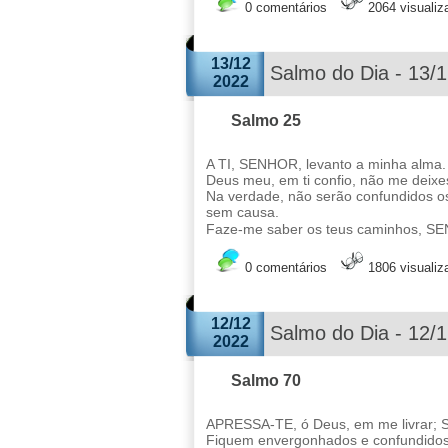
0 comentários
2064 visuali
13/12
Salmo do Dia - 13/
2022
Salmo 25
A TI, SENHOR, levanto a minha alma.
Deus meu, em ti confio, não me deixe
Na verdade, não serão confundidos o
sem causa.
Faze-me saber os teus caminhos, SE
0 comentários
1806 visuali
12/12
Salmo do Dia - 12/
2022
Salmo 70
APRESSA-TE, ó Deus, em me livrar; 
Fiquem envergonhados e confundidos 