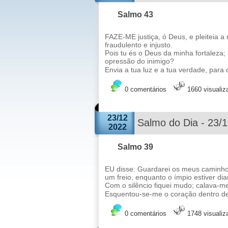
Salmo 43
FAZE-ME justiça, ó Deus, e pleiteia 
fraudulento e injusto.
Pois tu és o Deus da minha fortaleza
opressão do inimigo?
Envia a tua luz e a tua verdade, para
0 comentários
1660 visuali
23/12
Salmo do Dia - 23/
2022
Salmo 39
EU disse: Guardarei os meus caminho
um freio, enquanto o ímpio estiver di
Com o silêncio fiquei mudo; calava-
Esquentou-se-me o coração dentro d
0 comentários
1748 visuali