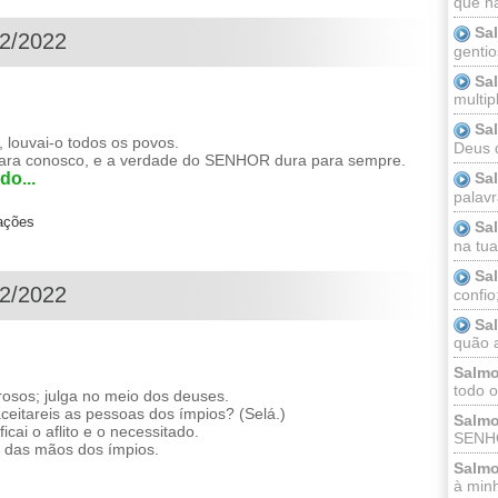
que n
Sa
12/2022
gentio
Sa
multip
Sa
louvai-o todos os povos.
Deus 
para conosco, e a verdade do SENHOR dura para sempre.
do...
Sa
palav
zações
Sa
na tua 
Sa
12/2022
confio
Sa
quão a
Salmo
todo o
sos; julga no meio dos deuses.
aceitareis as pessoas dos ímpios? (Selá.)
Salmo
ficai o aflito e o necessitado.
SENHO
os das mãos dos ímpios.
Salmo
à minh