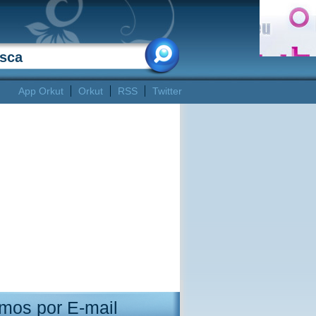
App Orkut
Orkut
RSS
Twitter
mos por E-mail