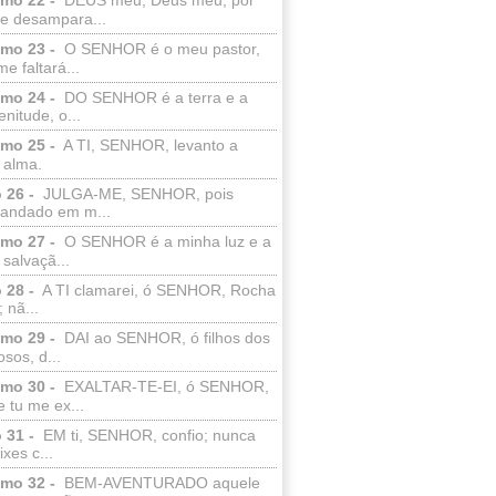
e desampara...
lmo 23 -
O SENHOR é o meu pastor,
e faltará...
lmo 24 -
DO SENHOR é a terra e a
enitude, o...
lmo 25 -
A TI, SENHOR, levanto a
 alma.
 26 -
JULGA-ME, SENHOR, pois
 andado em m...
lmo 27 -
O SENHOR é a minha luz e a
salvaçã...
 28 -
A TI clamarei, ó SENHOR, Rocha
 nã...
lmo 29 -
DAI ao SENHOR, ó filhos dos
sos, d...
lmo 30 -
EXALTAR-TE-EI, ó SENHOR,
 tu me ex...
 31 -
EM ti, SENHOR, confio; nunca
xes c...
lmo 32 -
BEM-AVENTURADO aquele