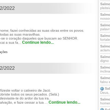
Salmo
12/2022
pleitei
Salmo
nossos
Salmo
palavr
ome; fazei conhecidas as suas obras entre os povos.
e todas as suas maravilhas.
Salmo
re-se o coração daqueles que buscam ao SENHOR.
fortal
Continue lendo...
ai a sua fa...
Salmo
aclama
zações
Salmo
digno 
Salmo
12/2022
inclinai
Salmo
falou 
Sa
este voltar o cativeiro de Jacó.
Deus,
obriste todos os seus pecados. (Selá.)
desviaste-te do ardor da tua ira.
Salmo
Continue lendo...
alvação, e faze cessar a tua ...
homem
Sa