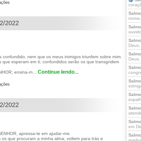
zações
coraçã
Salmo
nome, 
12/2022
Salmo
ouvido
Salmo
Deus, 
Salmo
s confundido, nem que os meus inimigos triunfem sobre mim.
Deus, 
s que esperam em ti; confundidos serão os que transgridem
Salmo
Continue lendo...
NHOR; ensina-m...
congr
Salmo
zações
inimigo
Salmo
espalh
12/2022
Salmo
atende
Salmo
em Deu
SENHOR, apressa-te em ajudar-me.
Salmo
os que procuram a minha alma; voltem para trás e
madrug