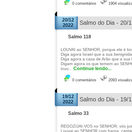
0 comentários
1904 visuali
20/12
Salmo do Dia - 20/
2022
Salmo 118
LOUVAI ao SENHOR, porque ele é bom
Diga agora Israel que a sua benignid
Diga agora a casa de Arão que a sua
Digam agora os que temem ao SENHO
Continue lendo...
Invo...
0 comentários
2093 visuali
19/12
Salmo do Dia - 19/
2022
Salmo 33
REGOZIJAI-VOS no SENHOR, vós justo
Louvai ao SENHOR com harpa, cantai a