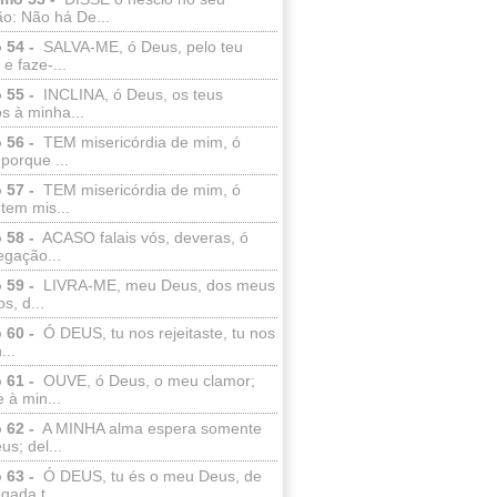
o: Não há De...
 54 -
SALVA-ME, ó Deus, pelo teu
e faze-...
 55 -
INCLINA, ó Deus, os teus
s à minha...
 56 -
TEM misericórdia de mim, ó
porque ...
 57 -
TEM misericórdia de mim, ó
tem mis...
 58 -
ACASO falais vós, deveras, ó
egação...
 59 -
LIVRA-ME, meu Deus, dos meus
s, d...
 60 -
Ó DEUS, tu nos rejeitaste, tu nos
...
 61 -
OUVE, ó Deus, o meu clamor;
 à min...
 62 -
A MINHA alma espera somente
s; del...
 63 -
Ó DEUS, tu és o meu Deus, de
ada t...