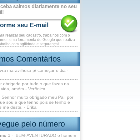
ceba salmos diariamente no seu
l!
ara realizar seu cadastro, trabalhos com o
rner, uma ferramenta do Google que realiza
abalho com agilidade e segurança!
imos Comentários
vra maravilhosa p/ começar o dia -
r obrigada por tudo o que fazes na
 vida, amém - Verônica
Senhor muito obrigado meu Pai, por
ue sou e que tenho,pois se tenho é
 me deste. - Erika
egue pelo número
lmo 1 -
BEM-AVENTURADO o homem