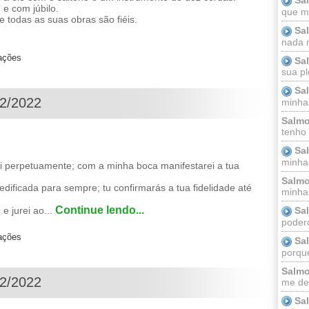
 e com júbilo.
que m
 todas as suas obras são fiéis.
Sa
nada m
zações
Sa
sua pl
Sa
12/2022
minha
Salmo
tenho
Sa
minha 
 perpetuamente; com a minha boca manifestarei a tua
Salmo
edificada para sempre; tu confirmarás a tua fidelidade até
minha;
Continue lendo...
Sa
e jurei ao...
podero
zações
Sa
porque
Salmo
12/2022
me dei
Sa