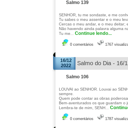
Salmo 139
SENHOR, tu me sondaste, e me conh
Tu sabes o meu assentar e o meu lev
Cercas o meu andar, e o meu deitar;
Não havendo ainda palavra alguma na
Continue lendo...
Tu me...
0 comentários
1767 visuali
16/12
Salmo do Dia - 16/
2022
Salmo 106
LOUVAI ao SENHOR. Louvai ao SENHOR
sempre.
Quem pode contar as obras poderos
Bem-aventurados os que guardam o juí
Continue
Lembra-te de mim, SENH...
0 comentários
1787 visuali