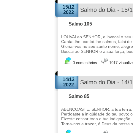
15/12
Salmo do Dia - 15/
2022
Salmo 105
LOUVAI ao SENHOR, e invocai o seu n
Cantai-lhe, cantai-lhe salmos; falai d
Gloriai-vos no seu santo nome; aleg
Buscai ao SENHOR e a sua força; busc
0 comentários
1917 visuali
14/12
Salmo do Dia - 14/
2022
Salmo 85
ABENÇOASTE, SENHOR, a tua terra; fiz
Perdoaste a iniqüidade do teu povo; c
Fizeste cessar toda a tua indignação; 
Torna-nos a trazer, ó Deus da nossa s