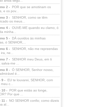
ão anda segu...
lmo 2 -
POR que se amotinam os
s, e os pov...
lmo 3 -
SENHOR, como se têm
licado os meus...
lmo 4 -
OUVE-ME quando eu clamo, ó
da minha...
lmo 5 -
DÁ ouvidos às minhas
ras, ó SENHOR,...
lmo 6 -
SENHOR, não me repreendas
ira, ne...
lmo 7 -
SENHOR meu Deus, em ti
; salva-me ...
lmo 8 -
Ó SENHOR, Senhor nosso,
dmirável é...
 9 -
EU te louvarei, SENHOR, com
 meu c...
 10 -
POR que estás ao longe,
R? Por que ...
 11 -
NO SENHOR confio; como dizeis
a al...