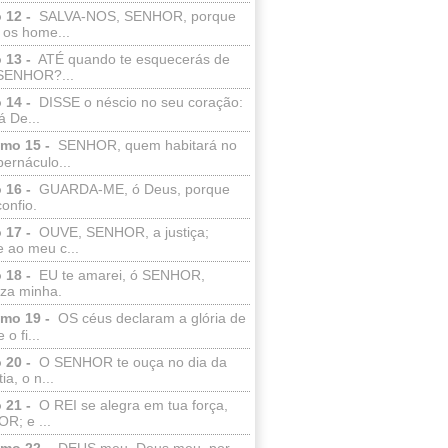
 12 -
SALVA-NOS, SENHOR, porque
 os home...
 13 -
ATÉ quando te esquecerás de
SENHOR?...
 14 -
DISSE o néscio no seu coração:
 De...
lmo 15 -
SENHOR, quem habitará no
bernáculo...
 16 -
GUARDA-ME, ó Deus, porque
confio.
 17 -
OUVE, SENHOR, a justiça;
 ao meu c...
 18 -
EU te amarei, ó SENHOR,
eza minha.
lmo 19 -
OS céus declaram a glória de
o fi...
 20 -
O SENHOR te ouça no dia da
ia, o n...
 21 -
O REI se alegra em tua força,
R; e ...
lmo 22 -
DEUS meu, Deus meu, por