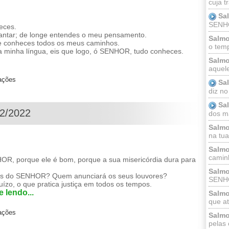
cuja t
Sa
SENHOR
eces.
antar; de longe entendes o meu pensamento.
Salmo
 e conheces todos os meus caminhos.
o temp
 minha língua, eis que logo, ó SENHOR, tudo conheces.
Salmo
aquele
zações
Sa
diz no
Sa
12/2022
dos ma
Salmo
na tua 
Salmo
caminh
, porque ele é bom, porque a sua misericórdia dura para
Salmo
as do SENHOR? Quem anunciará os seus louvores?
SENHO
zo, o que pratica justiça em todos os tempos.
 lendo...
Salmo
que at
zações
Salmo
pelas 