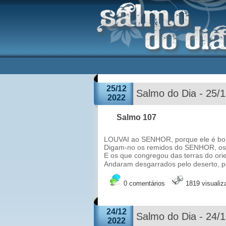
25/12
Salmo do Dia - 25/
2022
Salmo 107
LOUVAI ao SENHOR, porque ele é bom
Digam-no os remidos do SENHOR, os 
E os que congregou das terras do orie
Andaram desgarrados pelo deserto, po
0 comentários
1819 visuali
24/12
Salmo do Dia - 24/
2022