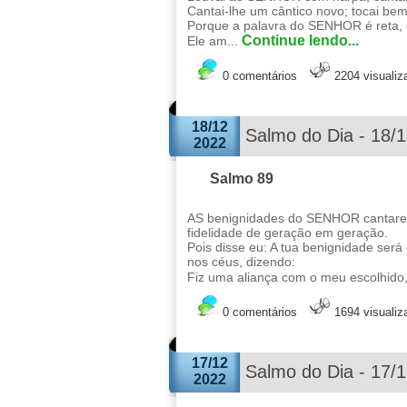
Cantai-lhe um cântico novo; tocai bem
Porque a palavra do SENHOR é reta, e
Continue lendo...
Ele am...
0 comentários
2204 visuali
18/12
Salmo do Dia - 18/
2022
Salmo 89
AS benignidades do SENHOR cantarei
fidelidade de geração em geração.
Pois disse eu: A tua benignidade será 
nos céus, dizendo:
Fiz uma aliança com o meu escolhido, 
0 comentários
1694 visuali
17/12
Salmo do Dia - 17/
2022