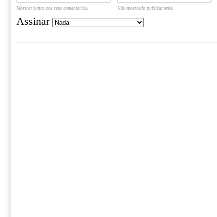
Mostrar junto aos seus comentários.
Não mostrado publicamente.
Assinar