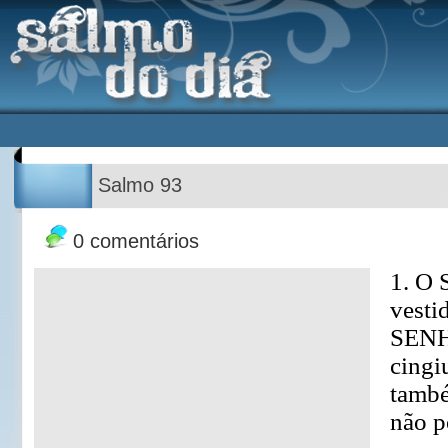
Salmo 93
0 comentários
1. O 
vesti
SENHO
cingi
també
não p