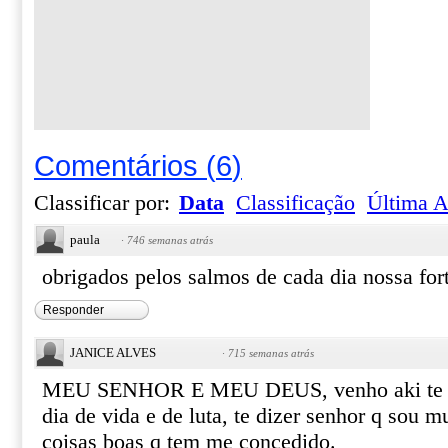
Comentários
(
6
)
Classificar por:
Data
Classificação
Última A
paula
·
746 semanas atrás
obrigados pelos salmos de cada dia nossa for
Responder
JANICE ALVES
·
715 semanas atrás
MEU SENHOR E MEU DEUS, venho aki te a
dia de vida e de luta, te dizer senhor q sou m
coisas boas q tem me concedido.