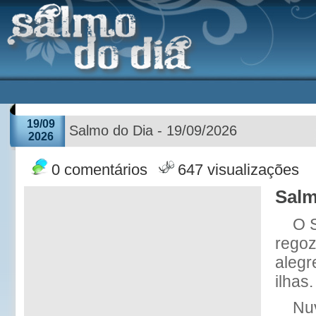
19/09
Salmo do Dia - 19/09/2026
2026
0 comentários
647 visualizações
Salm
O 
regoz
alegr
ilhas.
Nu