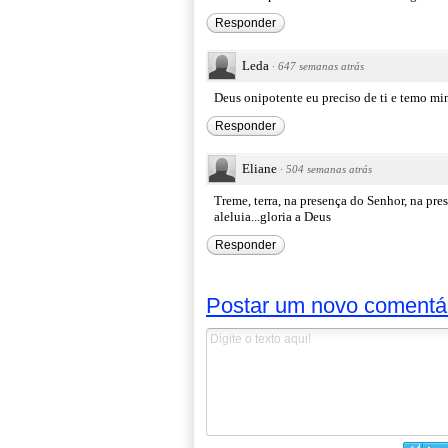
Responder
Leda
·
647 semanas atrás
Deus onipotente eu preciso de ti e temo mi
Responder
Eliane
·
504 semanas atrás
Treme, terra, na presença do Senhor, na p
aleluia...gloria a Deus
Responder
Postar um novo comentá