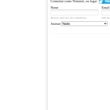
Comentar como Visitante, ou logar:
Nome
Email
Mostrar junto aos seus comentários.
Não mos
Assinar