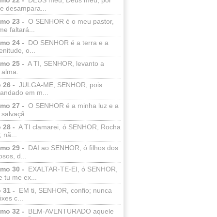
e desampara...
lmo 23 -
O SENHOR é o meu pastor,
e faltará...
lmo 24 -
DO SENHOR é a terra e a
enitude, o...
lmo 25 -
A TI, SENHOR, levanto a
 alma.
 26 -
JULGA-ME, SENHOR, pois
 andado em m...
lmo 27 -
O SENHOR é a minha luz e a
salvaçã...
 28 -
A TI clamarei, ó SENHOR, Rocha
 nã...
lmo 29 -
DAI ao SENHOR, ó filhos dos
sos, d...
lmo 30 -
EXALTAR-TE-EI, ó SENHOR,
 tu me ex...
 31 -
EM ti, SENHOR, confio; nunca
xes c...
lmo 32 -
BEM-AVENTURADO aquele