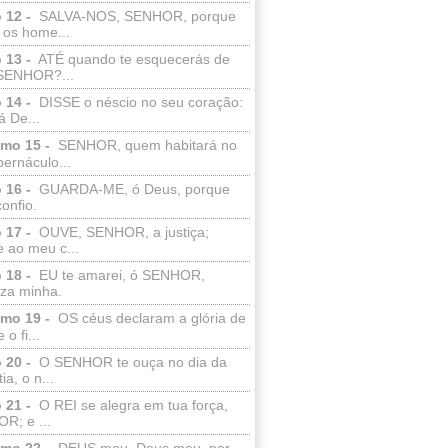
 12 -
SALVA-NOS, SENHOR, porque
 os home...
 13 -
ATÉ quando te esquecerás de
SENHOR?...
 14 -
DISSE o néscio no seu coração:
 De...
lmo 15 -
SENHOR, quem habitará no
bernáculo...
 16 -
GUARDA-ME, ó Deus, porque
confio.
 17 -
OUVE, SENHOR, a justiça;
 ao meu c...
 18 -
EU te amarei, ó SENHOR,
eza minha.
lmo 19 -
OS céus declaram a glória de
o fi...
 20 -
O SENHOR te ouça no dia da
ia, o n...
 21 -
O REI se alegra em tua força,
R; e ...
lmo 22 -
DEUS meu, Deus meu, por