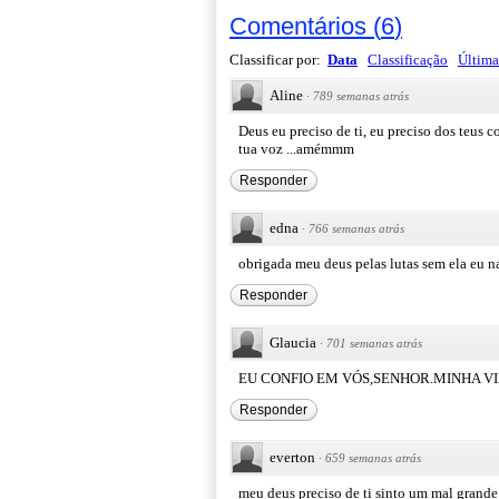
Comentários
(
6
)
Classificar por:
Data
Classificação
Última
Aline
·
789 semanas atrás
Deus eu preciso de ti, eu preciso dos teus 
tua voz ...amémmm
Responder
edna
·
766 semanas atrás
obrigada meu deus pelas lutas sem ela eu nao
Responder
Glaucia
·
701 semanas atrás
EU CONFIO EM VÓS,SENHOR.MINHA VI
Responder
everton
·
659 semanas atrás
meu deus preciso de ti sinto um mal grand