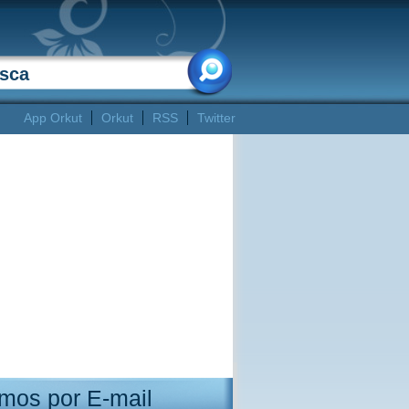
App Orkut
Orkut
RSS
Twitter
mos por E-mail