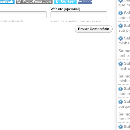
facebook
que m
Website (opcional)
Sa
nada m
trado publicamente.
Se você tem um website, linke para ele aqui.
Sa
Enviar Comentário
sua pl
Sa
minha
Salmo
tenho
Sa
minha 
Salmo
minha;
Sa
podero
Sa
porque
Salmo
me dei
Sa