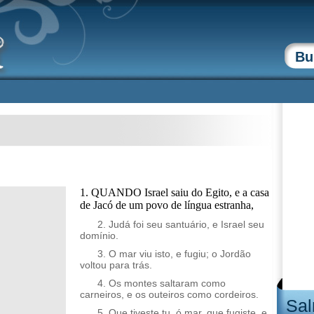
1. QUANDO Israel saiu do Egito, e a casa
de Jacó de um povo de língua estranha,
2. Judá foi seu santuário, e Israel seu
domínio.
3. O mar viu isto, e fugiu; o Jordão
voltou para trás.
4. Os montes saltaram como
carneiros, e os outeiros como cordeiros.
Sal
5. Que tiveste tu, ó mar, que fugiste, e