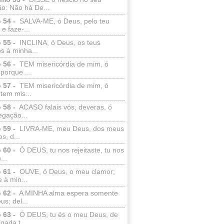
o: Não há De...
 54 -
SALVA-ME, ó Deus, pelo teu
e faze-...
 55 -
INCLINA, ó Deus, os teus
s à minha...
 56 -
TEM misericórdia de mim, ó
porque ...
 57 -
TEM misericórdia de mim, ó
tem mis...
 58 -
ACASO falais vós, deveras, ó
egação...
 59 -
LIVRA-ME, meu Deus, dos meus
s, d...
 60 -
Ó DEUS, tu nos rejeitaste, tu nos
...
 61 -
OUVE, ó Deus, o meu clamor;
 à min...
 62 -
A MINHA alma espera somente
s; del...
 63 -
Ó DEUS, tu és o meu Deus, de
ada t...