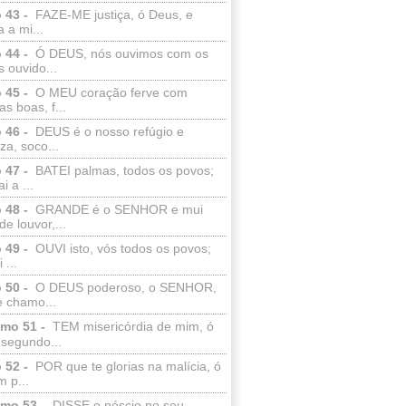
 43 -
FAZE-ME justiça, ó Deus, e
a a mi...
 44 -
Ó DEUS, nós ouvimos com os
 ouvido...
 45 -
O MEU coração ferve com
as boas, f...
 46 -
DEUS é o nosso refúgio e
eza, soco...
 47 -
BATEI palmas, todos os povos;
i a ...
 48 -
GRANDE é o SENHOR e mui
de louvor,...
 49 -
OUVI isto, vós todos os povos;
 ...
 50 -
O DEUS poderoso, o SENHOR,
e chamo...
lmo 51 -
TEM misericórdia de mim, ó
 segundo...
 52 -
POR que te glorias na malícia, ó
 p...
lmo 53 -
DISSE o néscio no seu