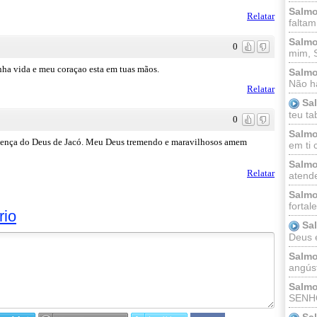
Salmo
Relatar
faltam
Salmo
0
mim, 
nha vida e meu coraçao esta em tuas mãos.
Salmo
Não há
Relatar
Sa
teu ta
0
Salmo
resença do Deus de Jacó. Meu Deus tremendo e maravilhosos amem
em ti 
Salmo
Relatar
atende
Salmo
fortal
rio
Sa
Deus e 
Salmo
angúst
Salmo
SENHO
Sa