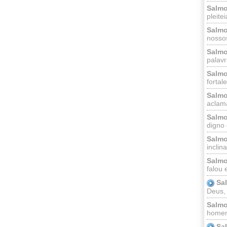
Salmo
pleitei
Salmo
nossos
Salmo
palavr
Salmo
fortal
Salmo
aclama
Salmo
digno 
Salmo
inclinai
Salmo
falou 
Sa
Deus,
Salmo
homem
Sa