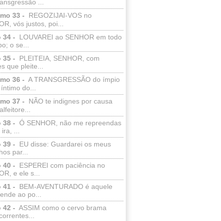
ransgressão ...
lmo 33 -
REGOZIJAI-VOS no
, vós justos, poi...
 34 -
LOUVAREI ao SENHOR em todo
o; o se...
 35 -
PLEITEIA, SENHOR, com
s que pleite...
lmo 36 -
A TRANSGRESSÃO do ímpio
 íntimo do...
lmo 37 -
NÃO te indignes por causa
lfeitore...
 38 -
Ó SENHOR, não me repreendas
ira, ...
 39 -
EU disse: Guardarei os meus
os par...
 40 -
ESPEREI com paciência no
R, e ele s...
 41 -
BEM-AVENTURADO é aquele
ende ao po...
 42 -
ASSIM como o cervo brama
correntes...