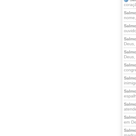
coraçã
Salmo
nome, 
Salmo
ouvido
Salmo
Deus, 
Salmo
Deus, 
Salmo
congr
Salmo
inimigo
Salmo
espalh
Salmo
atende
Salmo
em Deu
Salmo
madrug