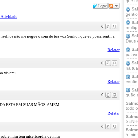
que n
Logar
Sa
gentio
 Atividade
Sa
0
multip
Sa
conselhos não me negue o som de tua voz Senhor, que eu possa sentir a
Deus 
Sa
Relatar
palav
Sa
0
na tua 
 viverei....
Sa
confio
Relatar
Sa
0
quão a
Salmo
DA ESTA EM SUAS MÃOS. AMEM.
todo o
Relatar
Salmo
SENHO
0
Salmo
à minh
e sobre mim tem misericordia de mim