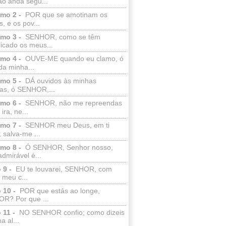
ão anda segu...
lmo 2 -
POR que se amotinam os
s, e os pov...
lmo 3 -
SENHOR, como se têm
licado os meus...
lmo 4 -
OUVE-ME quando eu clamo, ó
da minha...
lmo 5 -
DÁ ouvidos às minhas
ras, ó SENHOR,...
lmo 6 -
SENHOR, não me repreendas
ira, ne...
lmo 7 -
SENHOR meu Deus, em ti
; salva-me ...
lmo 8 -
Ó SENHOR, Senhor nosso,
dmirável é...
 9 -
EU te louvarei, SENHOR, com
 meu c...
 10 -
POR que estás ao longe,
R? Por que ...
 11 -
NO SENHOR confio; como dizeis
a al...