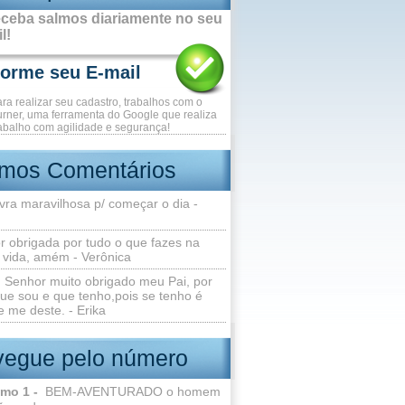
ceba salmos diariamente no seu
l!
ara realizar seu cadastro, trabalhos com o
rner, uma ferramenta do Google que realiza
abalho com agilidade e segurança!
imos Comentários
vra maravilhosa p/ começar o dia -
r obrigada por tudo o que fazes na
 vida, amém - Verônica
Senhor muito obrigado meu Pai, por
ue sou e que tenho,pois se tenho é
 me deste. - Erika
egue pelo número
lmo 1 -
BEM-AVENTURADO o homem