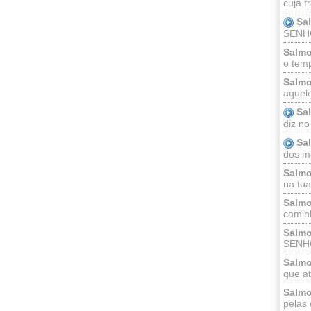
cuja t
Sa
SENHOR
Salmo
o temp
Salmo
aquele
Sa
diz no
Sa
dos ma
Salmo
na tua 
Salmo
caminh
Salmo
SENHO
Salmo
que at
Salmo
pelas 