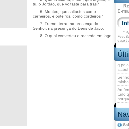
tu, ó Jordão, que voltaste para trás?
Re
E-mai
6. Montes, que saltastes como
carneiros, e outeiros, como cordeiros?
7. Treme, terra, na presença do
Senhor, na presença do Deus de Jacó.
* P
8. O qual converteu o rochedo em lago
FeedBu
.
esse tr
Últ
q pala
isabel
Senho
minha
Amém 
tudo q
porque
Nav
Sa